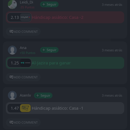
Leidi_Di
Seguir
3 meses atrás
-35 Puntos
Hándicap asiático: Casa -2
2.13
ADD COMMENT
Ana
Seguir
3 meses atrás
+50 Puntos
Al-Jazira para ganar
1.25
ADD COMMENT
Asenlv
Seguir
3 meses atrás
Hándicap asiático: Casa -1
1.47
ADD COMMENT