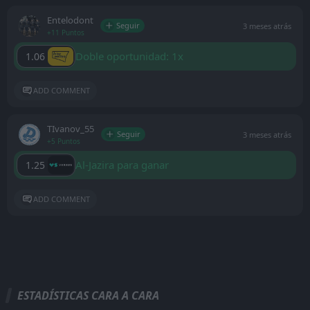
Entelodont
Seguir
3 meses atrás
+11 Puntos
Doble oportunidad: 1x
1.06
ADD COMMENT
ТIvanov_55
Seguir
3 meses atrás
+5 Puntos
Al-Jazira para ganar
1.25
ADD COMMENT
ESTADÍSTICAS CARA A CARA