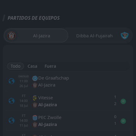
PARTIDOS DE EQUIPOS
Al-Jazira
Dibba Al-Fujairah
Todo
Casa
Fuera
De Graafschap
CANCELLED
11:00
Al-Jazira
26
Jul
FT
1
Vitesse
14:00
W
2
Al-Jazira
18
Jul
FT
0
PEC Zwolle
14:00
W
1
Al-Jazira
11
Jul
FT