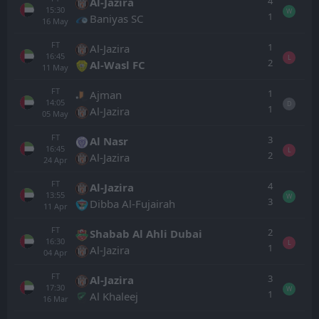
4
Al-Jazira
15:30
W
1
Baniyas SC
16
May
FT
1
Al-Jazira
16:45
L
2
Al-Wasl FC
11
May
FT
1
Ajman
14:05
D
1
Al-Jazira
05
May
FT
3
Al Nasr
16:45
L
2
Al-Jazira
24
Apr
FT
4
Al-Jazira
13:55
W
3
Dibba Al-Fujairah
11
Apr
FT
2
Shabab Al Ahli Dubai
16:30
L
1
Al-Jazira
04
Apr
FT
3
Al-Jazira
17:30
W
1
Al Khaleej
16
Mar