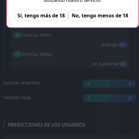
Carlinhos
'18 ︎
Sí, tengo más de 18
No, tengo menos de 18
'19 ︎
M. Rabii
'36 ︎
N. Fekir
'50 ︎
Vinicius Mello
Andrigo
'63 ︎
'75 ︎
Vinicius Mello
M. Cassama
'88 ︎
Tarjetas amarillas
0
0
Tarjetas rojas
0
0
PREDICCIONES DE LOS USUARIOS