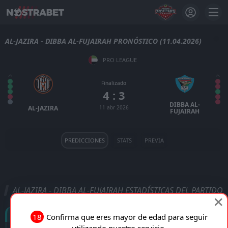
AL-JAZIRA - DIBBA AL-FUJAIRAH PRONÓSTICO (11.04.2026)
PRO LEAGUE
Finalizado
4 : 3
DIBBA AL-
AL-JAZIRA
11 abr 2026
FUJAIRAH
PREDICCIONES
STATS
PREVIA
AL-JAZIRA - DIBBA AL-FUJAIRAH ESTADÍSTICAS DEL PARTIDO
Goles
18
Confirma que eres mayor de edad para seguir
utilizando nuestro servicio.