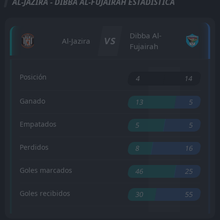
AL-JAZIRA - DIBBA AL-FUJAIRAH ESTADÍSTICA
Dibba Al-
VS
Al-Jazira
Fujairah
Posición
4
14
Ganado
13
5
Empatados
5
5
Perdidos
8
16
Goles marcados
46
25
Goles recibidos
30
55