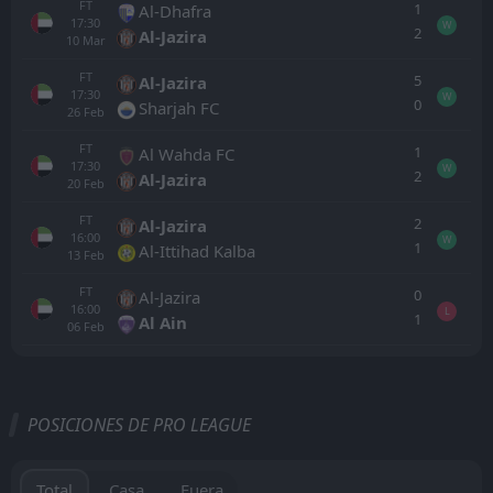
FT
1
Al-Dhafra
17:30
W
2
Al-Jazira
10
Mar
FT
5
Al-Jazira
17:30
W
0
Sharjah FC
26
Feb
FT
1
Al Wahda FC
17:30
W
2
Al-Jazira
20
Feb
FT
2
Al-Jazira
16:00
W
1
Al-Ittihad Kalba
13
Feb
FT
0
Al-Jazira
16:00
L
1
Al Ain
06
Feb
Todo
Casa
Fuera
POSICIONES DE PRO LEAGUE
FT
4
Al Ain
15:30
L
0
Dibba Al-Fujairah
16
May
Total
Casa
Fuera