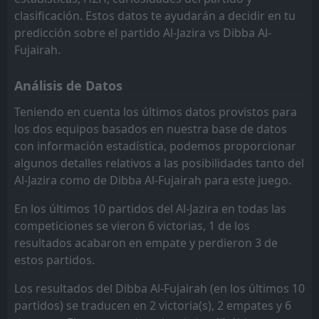
Al Khaleej
08
Jan
Dibba Al-Fujairah
Al Khaleej
14
9
13
13
4
4
2
3
7
6
14
15
clasificación. Estos datos te ayudarán a decidir en tu
predicción sobre el partido Al-Jazira vs Dibba Al-
Ajman
Sharjah FC
7
8
13
13
3
3
4
5
6
5
13
14
Fujairah.
Al Khaleej
Al-Ittihad Kalba
11
9
13
13
2
4
6
2
5
7
12
14
Análisis de Datos
Baniyas SC
Al Bataeh
10
13
13
13
2
2
5
5
6
6
11
11
Teniendo en cuenta los últimos datos provistos para
Al-Ittihad Kalba
Al-Dhafra
11
12
13
13
1
1
7
4
5
8
10
7
los dos equipos basados en nuestra base de datos
con información estadística, podemos proporcionar
Al Bataeh
Dibba Al-Fujairah
13
14
13
13
2
1
4
3
7
9
10
6
algunos detalles relativos a las posibilidades tanto del
Al-Jazira como de Dibba Al-Fujairah para este juego.
En los últimos 10 partidos del Al-Jazira en todas las
competiciones se vieron 6 victorias, 1 de los
resultados acabaron en empate y perdieron 3 de
estos partidos.
Los resultados del Dibba Al-Fujairah (en los últimos 10
partidos) se traducen en 2 victoria(s), 2 empates y 6