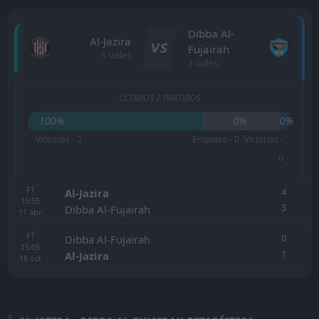
Dibba Al-
Al-Jazira
VS
Fujairah
5 Goles
3 Goles
ÚLTIMOS 2 PARTIDOS
100%
0%
0%
Victorias - 2
Empates - 0
Victorias -
0
FT
4
Al-Jazira
15:55
3
Dibba Al-Fujairah
11
abr
FT
0
Dibba Al-Fujairah
15:05
1
Al-Jazira
18
oct