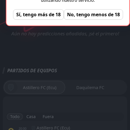
TRANSMISIÓN EN VIVO
VERIFICADA Y LEGAL!
Astillero FC (Ecu) - Daquilema FC
Registro gratuito, sin anuncios!
Sí, tengo más de 18
No, tengo menos de 18
REGISTRAR
Aún no hay predicciones añadidas, ¡sé el primero!
PARTIDOS DE EQUIPOS
Astillero FC (Ecu)
Daquilema FC
Todo
Casa
Fuera
Astillero FC (Ecu)
20:00