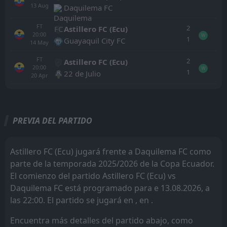
13
Aug
Daquilema FC
FT
2
Astillero FC (Ecu)
20:00
W
1
Guayaquil City FC
14
May
FT
2
Astillero FC (Ecu)
20:00
W
1
22 de Julio
20
Apr
Todo
Casa
Fuera
PREVIA DEL PARTIDO
Astillero FC (Ecu)
20:00
13
Aug
Daquilema FC
Astillero FC (Ecu) jugará frente a Daquilema FC como
parte de la temporada 2025/2026 de la Copa Ecuador.
PEN
10
Daquilema FC
20:30
W
El comienzo del partido Astillero FC (Ecu) vs
9
Emelec
20
May
Daquilema FC está programado para e 13.08.2026, a
FT
0
las 22:00. El partido se jugará en , en .
U.D. Juvenil
17:00
W
2
Daquilema FC
08
Apr
Encuentra más detalles del partido abajo, como