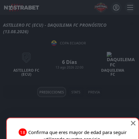
ASTILLERO FC (ECU) - DAQUILEMA FC PRONÓSTICO
(13.08.2026)
COPA ECUADOR
6 Días
13 ago 2026 22:00
ASTILLERO FC
DAQUILEMA
(ECU)
FC
PREDICCIONES
STATS
PREVIA
ASTILLERO FC (ECU) VS DAQUILEMA FC EN VIVO
18
Confirma que eres mayor de edad para seguir
utilizando nuestro servicio.