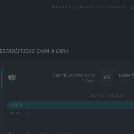
Aún no hay predicciones añadidas, ¡s
ESTADÍSTICAS CARA A CARA
Czarni Sosnowiec W
Lusso 
VS
7 Goles
1 Goles
ÚLTIMOS 1 PARTIDOS
100%
Victorias - 1
FT