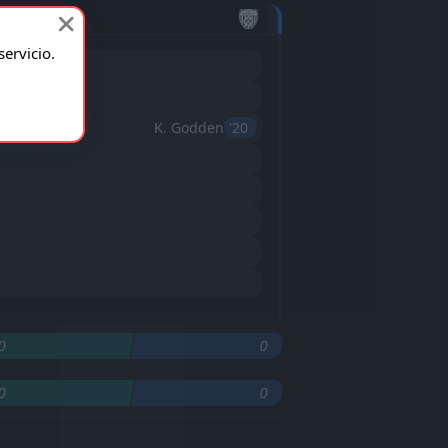
ervicio.
K. Godden
'20 ︎
0
0
0
0