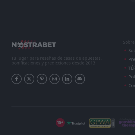
Sobre
So
Tu lugar para reseñas de casas de apuestas,
Pre
bonificaciones y predicciones desde 2013
TÉ
Pol
Con
18+