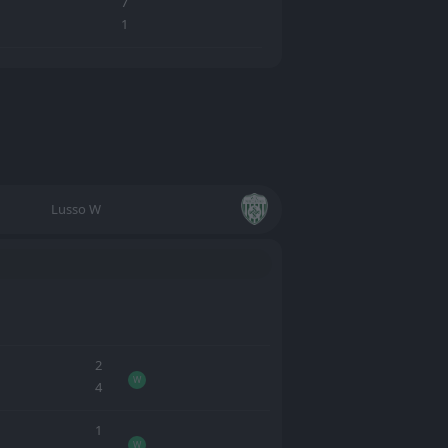
7
1
Lusso W
2
W
4
1
W