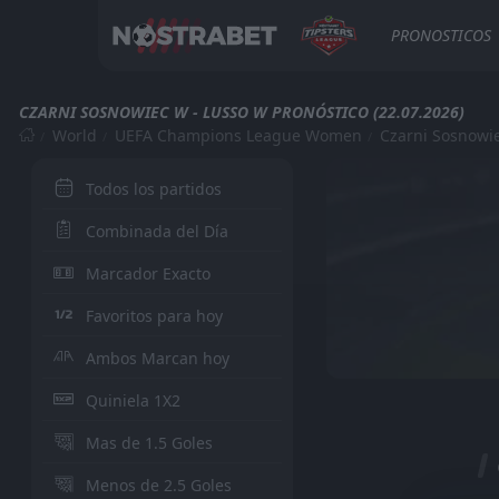
PRONOSTICOS
CZARNI SOSNOWIEC W - LUSSO W PRONÓSTICO (22.07.2026)
World
UEFA Champions League Women
Czarni Sosnowi
Todos los partidos
Combinada del Día
Marcador Exacto
Favoritos para hoy
Ambos Marcan hoy
Quiniela 1X2
Mas de 1.5 Goles
Menos de 2.5 Goles