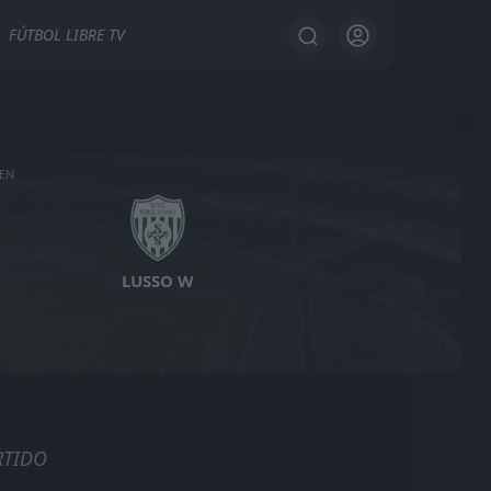
FÚTBOL LIBRE TV
EN
LUSSO W
RTIDO