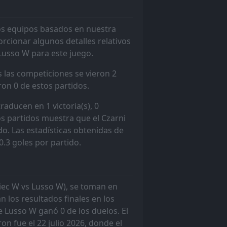
dos equipos basados en nuestra
rcionar algunos detalles relativos
Lusso W para este juego.
 las competiciones se vieron 2
ron 0 de estos partidos.
raducen en 1 victoria(s), 0
os partidos muestra que el Czarni
o. Las estadísticas obtenidas de
0.3 goles por partido.
wiec W vs Lusso W), se toman en
 los resultados finales en los
 Lusso W ganó 0 de los duelos. El
n fue el 22 julio 2026, donde el