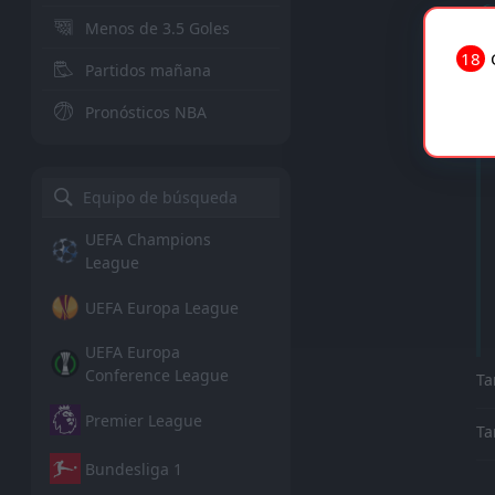
Menos de 3.5 Goles
18
Partidos mañana
Pronósticos NBA
UEFA Champions
League
UEFA Europa League
UEFA Europa
Conference League
Ta
Premier League
Ta
Bundesliga 1