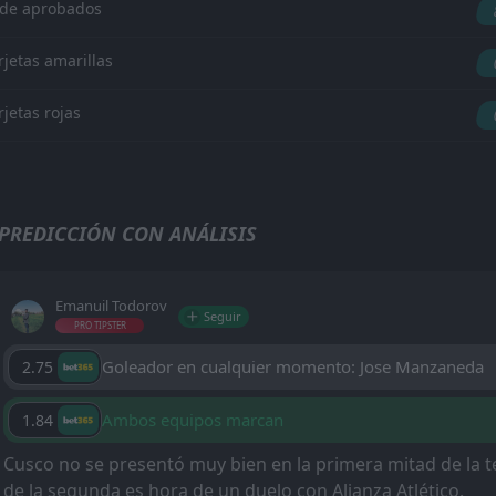
de aprobados
rjetas amarillas
rjetas rojas
PREDICCIÓN CON ANÁLISIS
Emanuil Todorov
Seguir
PRO TIPSTER
Goleador en cualquier momento: Jose Manzaneda
2.75
Ambos equipos marcan
1.84
Cusco no se presentó muy bien en la primera mitad de la t
de la segunda es hora de un duelo con Alianza Atlético.