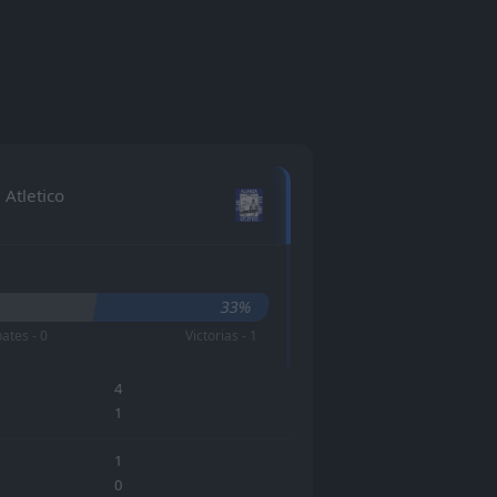
 Atletico
33%
ates - 0
Victorias - 1
4
1
1
0