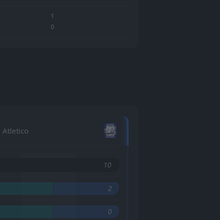
1
0
 Atletico
3
10
2
0