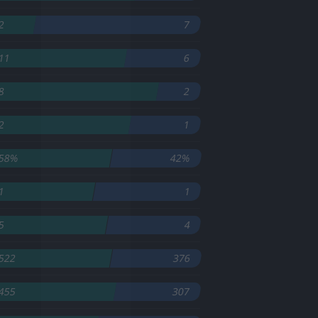
2
7
11
6
8
2
2
1
58%
42%
1
1
5
4
522
376
455
307