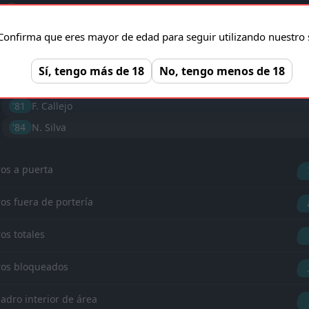
Goles
Confirma que eres mayor de edad para seguir utilizando nuestro s
'21 ︎
J. Manzaneda
'33 ︎
I. Colman
Sí, tengo más de 18
No, tengo menos de 18
'81 ︎
F. Callejo
'84 ︎
N. Silva
ros a puerta
ros fuera de portería
ros totales
ros bloqueados
adro interior de área