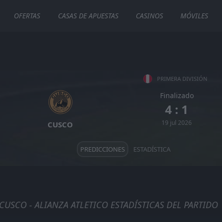
OFERTAS
CASAS DE APUESTAS
CASINOS
MÓVILES
PRIMERA DIVISIÓN
Finalizado
W
L
4 : 1
W
L
L
19 jul 2026
CUSCO
PREDICCIONES
ESTADÍSTICA
CUSCO - ALIANZA ATLETICO ESTADÍSTICAS DEL PARTIDO