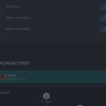
Perdidos
1
Goles marcados
9
Goles recibidos
4
ALINEACIONES
Cusco
Alejandro Orfila
4-2-3-1
R. Lagos
3