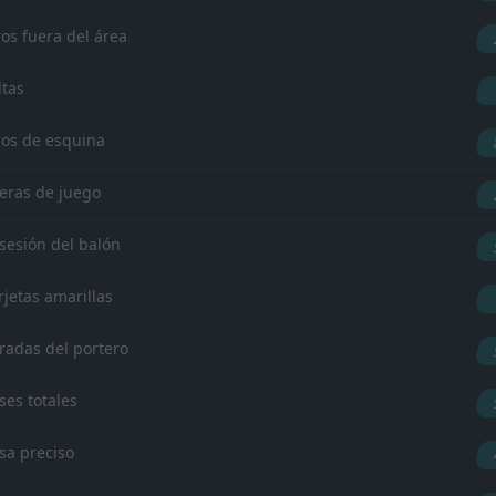
ros fuera del área
ltas
ros de esquina
eras de juego
sesión del balón
rjetas amarillas
radas del portero
ses totales
sa preciso