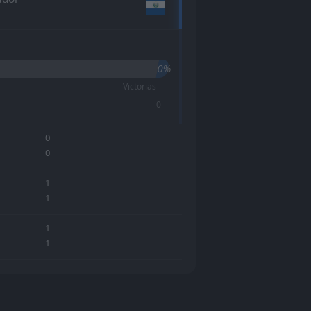
0%
Victorias -
0
0
0
1
1
1
1