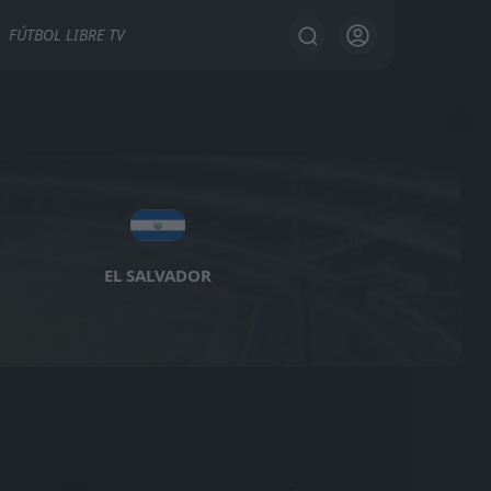
FÚTBOL LIBRE TV
EL SALVADOR