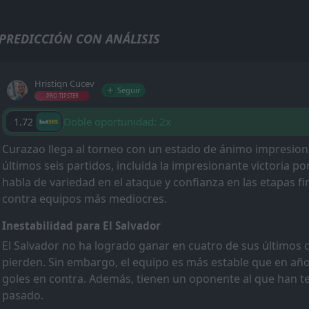
PREDICCIÓN CON ANÁLISIS
Hristiqn Cucev
Seguir
PRO TIPSTER
Doble oportunidad: 2x
1.72
Curazao llega al torneo con un estado de ánimo impresiona
últimos seis partidos, incluida la impresionante victoria po
habla de variedad en el ataque y confianza en las etapas fi
contra equipos más mediocres.
Inestabilidad para El Salvador
El Salvador no ha logrado ganar en cuatro de sus últimos c
pierden. Sin embargo, el equipo es más estable que en año
goles en contra. Además, tienen un oponente al que han t
pasado.