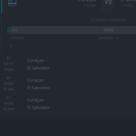
VS
2 Goles
2 Goles
ÚLTIMOS 3 PARTIDOS
0%
100%
Victorias -
Empates - 3
0
FT
Curaçao
02:15
El Salvador
18
jun
FT
Curaçao
01:00
El Salvador
21
nov
FT
Curaçao
01:00
El Salvador
23
mar