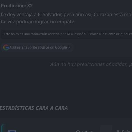
Predicción: X2
Le doy ventaja a El Salvador, pero aún así, Curazao está 
tal vez podrían lograr un empate.
Este texto es una traducción asistida por IA al español. Enlace a la fuente original
Add as a favorite source on Google
Aún no hay predicciones añadidas, ¡s
ESTADÍSTICAS CARA A CARA
Curaçao
El Salv