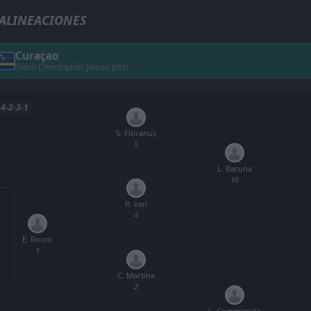
ALINEACIONES
Curaçao
Stern Christopher James John
4-2-3-1
S. Floranus
5
L. Bacuna
10
R. van
4
E. Room
1
C. Martina
2
L. Comenencia