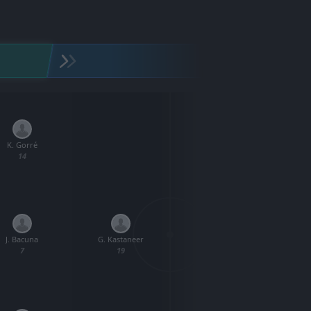
K. Gorré
J. Henríquez
14
17
G. Kastaneer
J. Bacuna
B. Gil
19
7
9