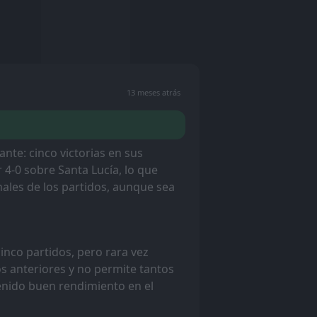
13 meses atrás
nte: cinco victorias en sus
r 4-0 sobre Santa Lucía, lo que
nales de los partidos, aunque sea
inco partidos, pero rara vez
s anteriores y no permite tantos
enido buen rendimiento en el