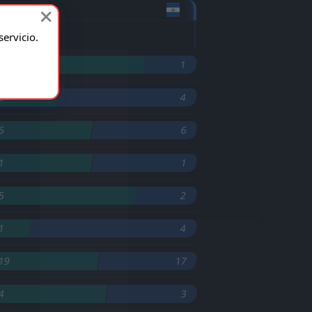
ervicio.
3
1
2
4
6
6
1
1
5
2
1
4
19
17
4
3