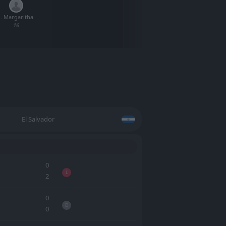
J. Margaritha
E. Alvarado
16
25
El Salvador
0
L
2
0
D
0