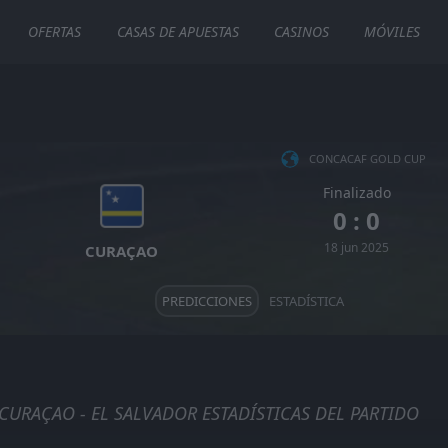
OFERTAS
CASAS DE APUESTAS
CASINOS
MÓVILES
CONCACAF GOLD CUP
Finalizado
0 : 0
18 jun 2025
CURAÇAO
PREDICCIONES
ESTADÍSTICA
CURAÇAO - EL SALVADOR ESTADÍSTICAS DEL PARTIDO