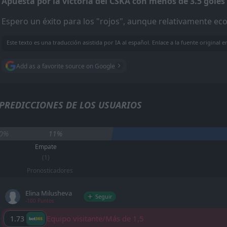
Apuesta por la victoria del CSKA con menos de 3.5 goles
Espero un éxito para los "rojos", aunque relativamente ec
Este texto es una traducción asistida por IA al español. Enlace a la fuente original
Add as a favorite source on Google
PREDICCIONES DE LOS USUARIOS
0%
11%
Empate
(1)
Pronosticadores
Elina Milusheva
Seguir
-100 Puntos
Equipo visitante/Más de 1,5
1.73