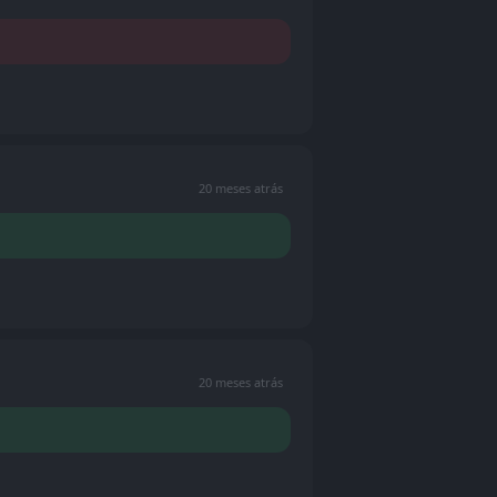
20 meses atrás
20 meses atrás