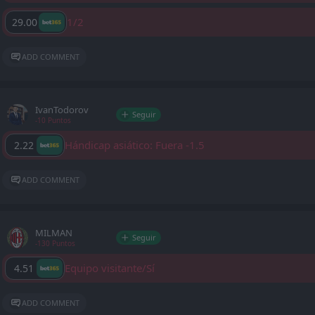
1/2
29.00
ADD COMMENT
IvanTodorov
Seguir
-10 Puntos
Hándicap asiático: Fuera -1.5
2.22
ADD COMMENT
MILMAN
Seguir
-130 Puntos
Equipo visitante/Sí
4.51
ADD COMMENT