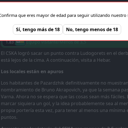
Emanuil Todorov
Seguir
PRO TIPSTER
Confirma que eres mayor de edad para seguir utilizando nuestro s
-2 Puntos
Resultado exacto: 0:2
5.59
Sí, tengo más de 18
No, tengo menos de 18
Equipo visitante/Menos de 3,5
1.83
El CSKA logró sacar un punto contra Ludogorets en el derbi
está lejos de la cima. A continuación, visita a Hebar.
Los locales están en apuros
Los habitantes de Pazardzhik definitivamente no muestran
nombramiento de Bruno Akrapovich, ya que la semana pas
Varna. Ahora no se espera que las cosas sean más fáciles
marcar siquiera un gol, y la idea probablemente sea al me
propia portería esta vez, para tener al menos una mínima
puntos.