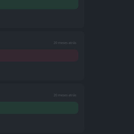
20 meses atrás
20 meses atrás