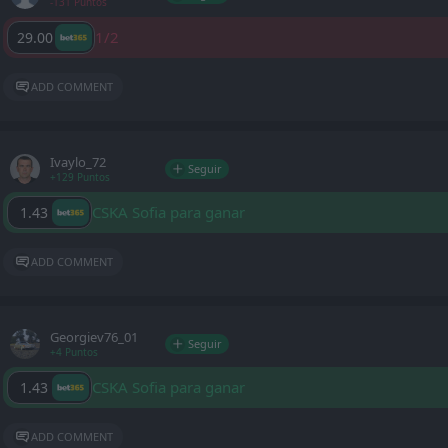
-131 Puntos
1/2
29.00
ADD COMMENT
Ivaylo_72
Seguir
+129 Puntos
CSKA Sofia para ganar
1.43
ADD COMMENT
Georgiev76_01
Seguir
+4 Puntos
CSKA Sofia para ganar
1.43
ADD COMMENT