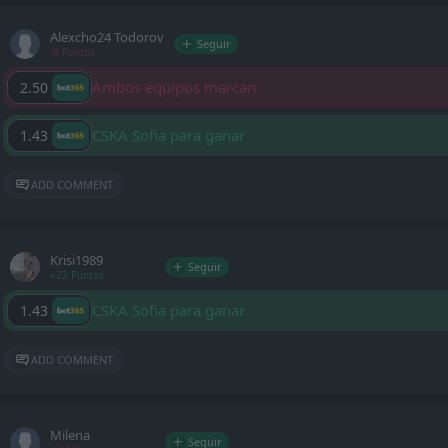
Alexcho24 Todorov
Seguir
-6 Puntos
Ambos equipos marcan
2.50
CSKA Sofia para ganar
1.43
ADD COMMENT
Krisi1989
Seguir
+22 Puntos
CSKA Sofia para ganar
1.43
ADD COMMENT
Milena
Seguir