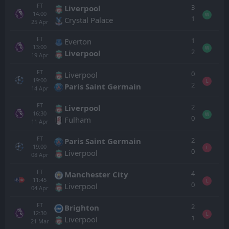
FT
3
Liverpool
14:00
W
1
Crystal Palace
25
Apr
FT
1
Everton
13:00
W
2
Liverpool
19
Apr
FT
0
Liverpool
19:00
L
2
Paris Saint Germain
14
Apr
FT
2
Liverpool
16:30
W
0
Fulham
11
Apr
FT
2
Paris Saint Germain
19:00
L
0
Liverpool
08
Apr
FT
4
Manchester City
11:45
L
0
Liverpool
04
Apr
FT
2
Brighton
12:30
L
1
Liverpool
21
Mar