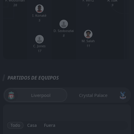
F. Woodman
A. Isak
J.
F. Wirtz
28
9
7
I. Konaté
5
D. Szoboszlai
8
M. Salah
11
C. Jones
17
PARTIDOS DE EQUIPOS
Liverpool
Crystal Palace
Todo
Casa
Fuera