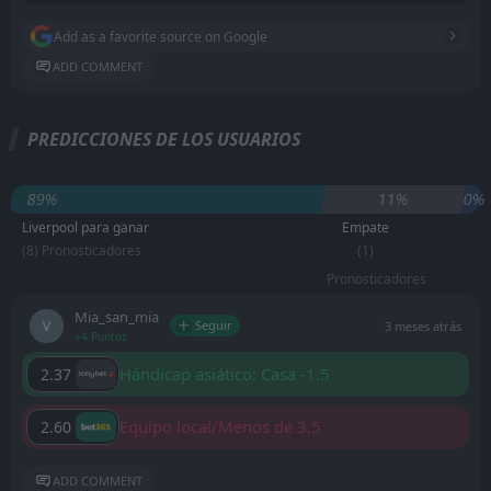
Add as a favorite source on Google
ADD COMMENT
PREDICCIONES DE LOS USUARIOS
89%
11%
0%
Liverpool para ganar
Empate
(8) Pronosticadores
(1)
Pronosticadores
Mia_san_mia
Seguir
3 meses atrás
+4 Puntos
Hándicap asiático: Casa -1.5
2.37
Equipo local/Menos de 3,5
2.60
ADD COMMENT