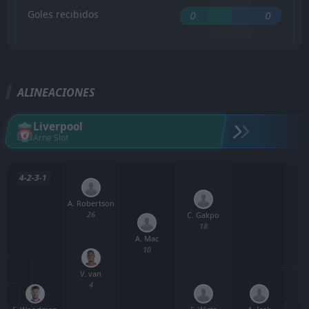
Goles recibidos
0
0
ALINEACIONES
Liverpool
Arne Slot
4-2-3-1
A. Robertson
26
C. Gakpo
18
A. Mac
10
V. van
4