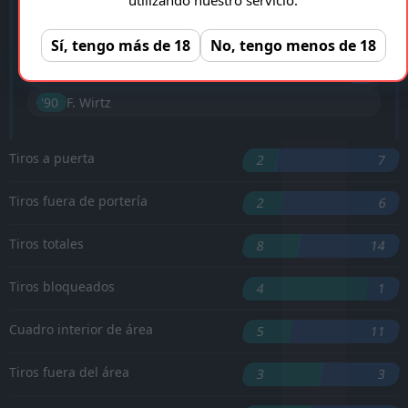
'35 ︎
A. Isak
Sí, tengo más de 18
No, tengo menos de 18
'40 ︎
A. Robertson
D. Munoz
'71 ︎
'90 ︎
F. Wirtz
Tiros a puerta
2
7
Tiros fuera de portería
2
6
Tiros totales
8
14
Tiros bloqueados
4
1
Cuadro interior de área
5
11
Tiros fuera del área
3
3