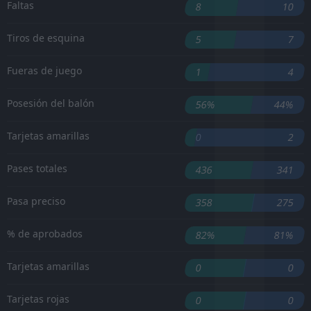
Faltas
8
10
Tiros de esquina
5
7
Fueras de juego
1
4
Posesión del balón
56%
44%
Tarjetas amarillas
0
2
Pases totales
436
341
Pasa preciso
358
275
% de aprobados
82%
81%
Tarjetas amarillas
0
0
Tarjetas rojas
0
0