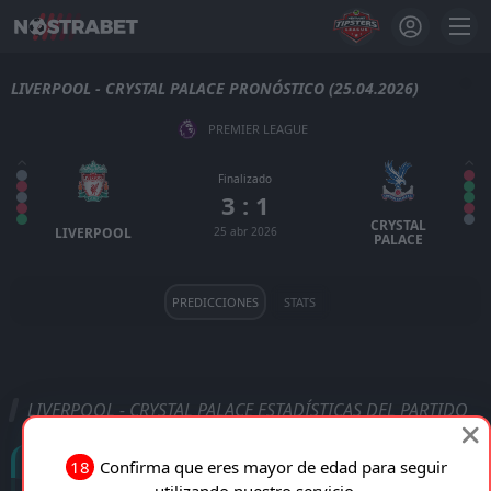
LIVERPOOL - CRYSTAL PALACE PRONÓSTICO (25.04.2026)
PREMIER LEAGUE
Finalizado
3 : 1
CRYSTAL
LIVERPOOL
25 abr 2026
PALACE
PREDICCIONES
STATS
LIVERPOOL - CRYSTAL PALACE ESTADÍSTICAS DEL PARTIDO
Goles
18
Confirma que eres mayor de edad para seguir
utilizando nuestro servicio.