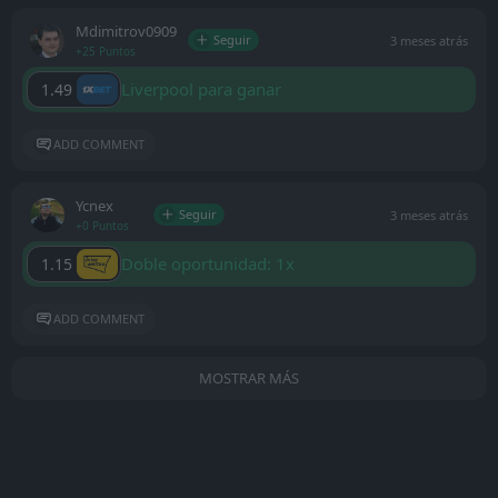
Mdimitrov0909
Seguir
3 meses atrás
+25 Puntos
Liverpool para ganar
1.49
ADD COMMENT
Ycnex
Seguir
3 meses atrás
+0 Puntos
Doble oportunidad: 1x
1.15
ADD COMMENT
MOSTRAR MÁS