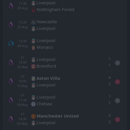
Liverpool
11:30
29
Aug
Nottingham Forest
Newcastle
15:30
23
Aug
Liverpool
Liverpool
13:30
09
Aug
Monaco
FT
1
Liverpool
15:00
D
1
Brentford
24
May
FT
4
Aston Villa
19:00
L
2
Liverpool
15
May
FT
1
Liverpool
11:30
D
1
Chelsea
09
May
FT
3
Manchester United
14:30
L
2
Liverpool
03
May