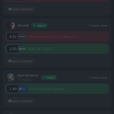
ADD COMMENT
Genadii
Seguir
3 meses atrás
Hándicap asiático: Fuera +0
4.92
Más de 2,5/Sí
2.00
ADD COMMENT
Dian Dimitrov
Seguir
3 meses atrás
+11 Puntos
Liverpool para ganar
1.49
ADD COMMENT