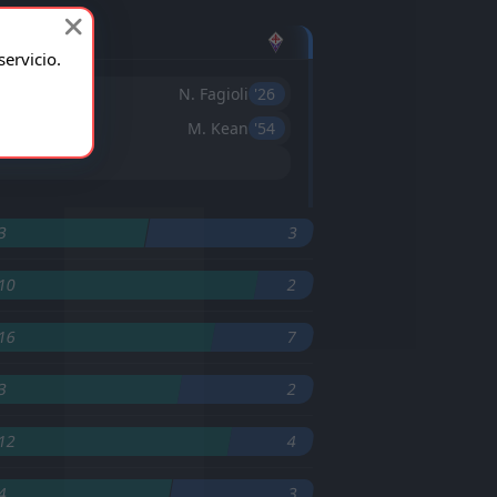
ervicio.
N. Fagioli
'26 ︎
M. Kean
'54 ︎
3
3
10
2
16
7
3
2
12
4
4
3