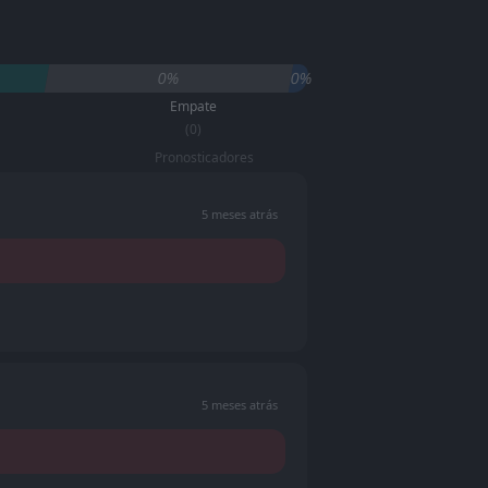
0%
0%
Empate
(0)
Pronosticadores
5 meses atrás
5 meses atrás