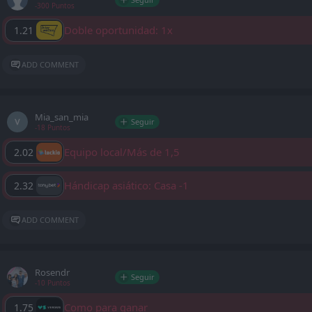
-300 Puntos
Doble oportunidad: 1x
1.21
ADD COMMENT
Mia_san_mia
Seguir
-18 Puntos
Equipo local/Más de 1,5
2.02
Hándicap asiático: Casa -1
2.32
ADD COMMENT
Rosendr
Seguir
-10 Puntos
Como para ganar
1.75