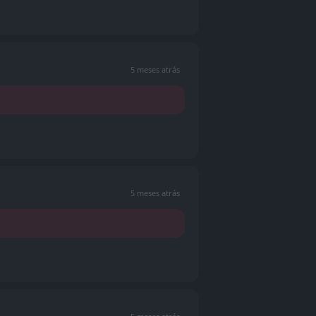
5 meses atrás
5 meses atrás