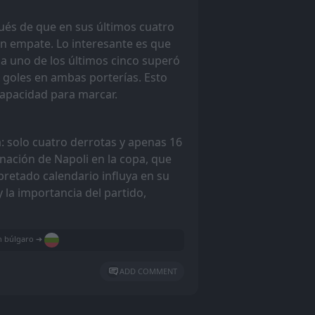
ués de que en sus últimos cuatro
un empate. Lo interesante es que
 uno de los últimos cinco superó
o goles en ambas porterías. Esto
apacidad para marcar.
 solo cuatro derrotas y apenas 16
inación de Napoli en la copa, que
apretado calendario influya en su
 la importancia del partido,
 en búlgaro ➔
ADD COMMENT