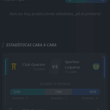
Aún no hay predicciones añadidas, ¡sé el primero!
ESTADÍSTICAS CARA A CARA
Sportivo
Club Guarani
VS
Luqueno
16 Goles
15 Goles
ÚLTIMOS 10 PARTIDOS
50%
10%
40%
Victorias - 5
Empates - 1
Victorias - 4
FT
1