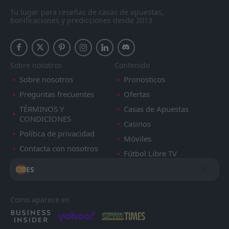
Tu lugar para reseñas de casas de apuestas,
bonificaciones y predicciones desde 2013
Sobre nosotros
Contenido
Sobre nosotros
Pronosticos
Preguntas frecuentes
Ofertas
TÉRMINOS Y
Casas de Apuestas
CONDICIONES
Casinos
Política de privacidad
Móviles
Contacta con nosotros
Fútbol Libre TV
ES
Como aparece en