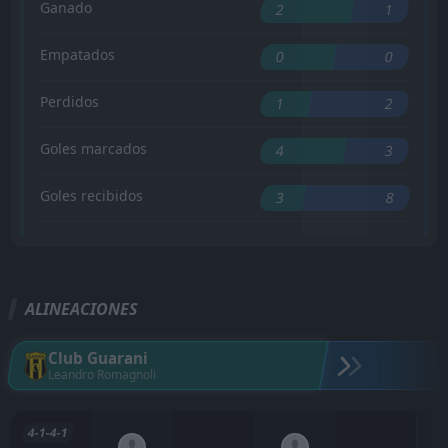
Ganado
2
1
Empatados
0
0
Perdidos
1
2
Goles marcados
4
3
Goles recibidos
3
8
ALINEACIONES
Club Guarani
Leandro Romagnoli
4-1-4-1