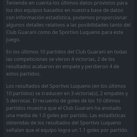
Teniendo en cuenta los últimos datos provistos para
los dos equipos basados en nuestra base de datos
con información estadística, podemos proporcionar
algunos detalles relativos a las posibilidades tanto del
Club Guarani como de Sportivo Luqueno para este
juego.
En los últimos 10 partidos del Club Guarani en todas
las competiciones se vieron 4 victorias, 2 de los
resultados acabaron en empate y perdieron 4 de
estos partidos.
Los resultados del Sportivo Luqueno (en los últimos
10 partidos) se traducen en 3 victoria(s), 2 empates y
5 derrotas. El recuento de goles de los 10 últimos
partidos muestra que el Club Guarani ha anotado
una media de 1.0 goles por partido. Las estadísticas
obtenidas de los resultados del Sportivo Luqueno
señalan que el equipo logra un 1.1 goles por partido.