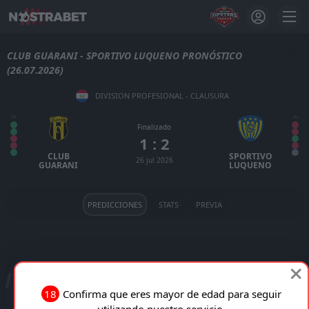
CLUB GUARANI - SPORTIVO LUQUENO PRONÓSTICO
(26.07.2026)
DIVISION PROFESIONAL - CLAUSURA
Finalizado
1 : 2
CLUB
SPORTIVO
26 jul 2026
GUARANI
LUQUENO
PREDICCIONES
STATS
PREVIA
CLUB GUARANI - SPORTIVO LUQUENO ESTADÍSTICAS DEL
PARTIDO
18
Confirma que eres mayor de edad para seguir
utilizando nuestro servicio.