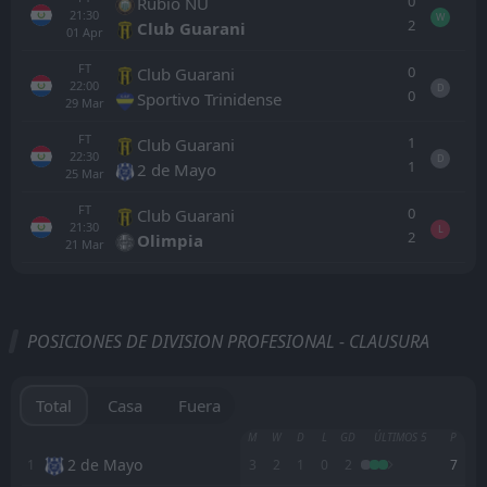
0
Rubio NU
21:30
W
2
Club Guarani
01
Apr
FT
0
Club Guarani
22:00
D
0
Sportivo Trinidense
29
Mar
FT
1
Club Guarani
22:30
D
1
2 de Mayo
25
Mar
FT
0
Club Guarani
21:30
L
2
Olimpia
21
Mar
Todo
Casa
Fuera
POSICIONES DE DIVISION PROFESIONAL - CLAUSURA
FT
3
Cerro Porteno
21:30
L
0
Sportivo Luqueno
01
Aug
Total
Casa
Fuera
FT
1
Sportivo Luqueno
M
W
D
L
GD
ÚLTIMOS 5
P
19:00
L
4
Sportivo Trinidense
2 de Mayo
1
3
2
1
0
2
7
29
Jul