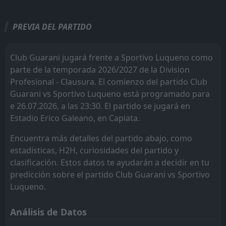
2 de Mayo
Sportivo Trinidense
1
2
2
2
2
2
0
0
0
0
6
6
FT
2
Sportivo Luqueno
21:15
W
1
Deportivo Recoleta
PREVIA DEL PARTIDO
Libertad Asuncion
Libertad Asuncion
3
3
1
2
1
1
0
0
0
1
3
3
11
Apr
Club Guarani
Club Guarani
4
4
FT
2
1
1
1
0
0
1
0
3
3
2
Sportivo Ameliano
21:30
D
Club Guarani jugará frente a Sportivo Luqueno como
2
Sportivo Luqueno
05
Apr
Nacional Asuncion
Sportivo Luqueno
5
9
1
2
1
1
0
0
0
1
3
3
parte de la temporada 2026/2027 de la Division
FT
2
Sportivo Luqueno
Profesional - Clausura. El comienzo del partido Club
Olimpia
2 de Mayo
6
1
2
1
1
0
0
1
1
0
3
1
23:30
L
3
Cerro Porteno
Guarani vs Sportivo Luqueno está programado para
31
Mar
Cerro Porteno
Nacional Asuncion
7
5
2
1
1
0
0
1
1
0
3
1
e 26.07.2026, a las 23:30. El partido se jugará en
FT
3
Nacional Asuncion
Estadio Erico Galeano, en Capiata.
21:30
L
Sportivo Ameliano
Sportivo Ameliano
8
8
2
1
0
0
2
1
0
0
2
1
2
Sportivo Luqueno
27
Mar
Encuentra más detalles del partido abajo, como
Deportivo Recoleta
Club Sp. San Lorenzo
11
10
1
1
0
0
1
1
0
0
1
1
FT
0
Sportivo Luqueno
estadísticas, H2H, curiosidades del partido y
23:30
L
2
2 de Mayo
22
Rubio NU
Olimpia
Mar
12
6
1
1
0
0
1
0
0
1
1
0
clasificación. Estos datos te ayudarán a decidir en tu
predicción sobre el partido Club Guarani vs Sportivo
FT
1
Olimpia
Sportivo Trinidense
Cerro Porteno
2
7
0
1
0
0
0
0
0
1
0
0
23:30
Luqueno.
L
0
Sportivo Luqueno
17
Mar
Sportivo Luqueno
Deportivo Recoleta
11
9
1
1
0
0
0
0
1
1
0
0
Análisis de Datos
Club Sp. San Lorenzo
Rubio NU
10
12
1
2
0
0
0
0
1
2
0
0