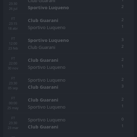
Club Guarani
23:30
2
Sportivo Luqueno
26
jul
FT
2
Club Guarani
23:15
1
Sportivo Luqueno
18
abr
FT
3
Sportivo Luqueno
12:00
2
Club Guarani
23
feb
FT
2
Club Guarani
22:00
1
Sportivo Luqueno
30
nov
FT
2
Sportivo Luqueno
23:30
3
Club Guarani
05
sep
FT
2
Club Guarani
00:00
1
Sportivo Luqueno
25
may
FT
0
Sportivo Luqueno
23:30
1
Club Guarani
23
mar