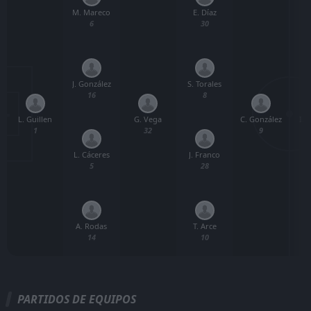
M. Mareco
E. Díaz
6
30
J. González
S. Torales
16
8
L. Guillen
G. Vega
C. González
I. 
1
32
9
L. Cáceres
J. Franco
5
28
A. Rodas
T. Arce
14
10
PARTIDOS DE EQUIPOS