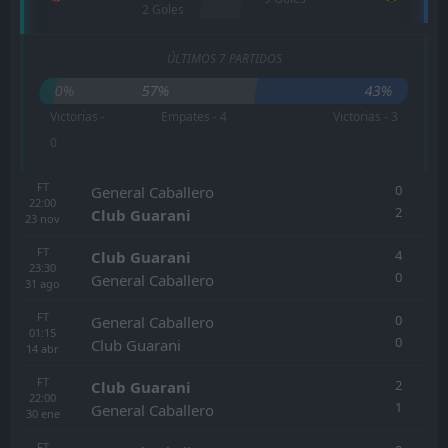
2 Goles
ÚLTIMOS 7 PARTIDOS
0%
57%
43%
Victorias -
Empates - 4
Victorias - 3
0
FT
0
General Caballero
22:00
2
Club Guarani
23
nov
FT
4
Club Guarani
23:30
0
General Caballero
31
ago
FT
0
General Caballero
01:15
0
Club Guarani
14
abr
FT
2
Club Guarani
22:00
1
General Caballero
30
ene
FT