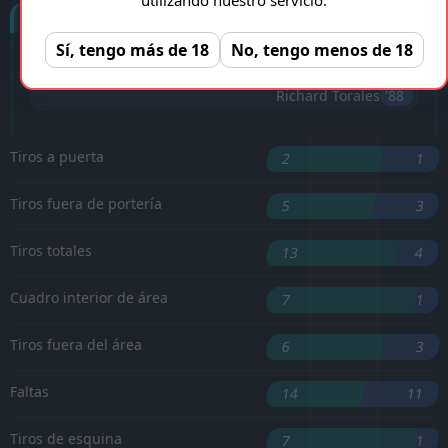
Goles
Sí, tengo más de 18
No, tengo menos de 18
Jorge González
'28 ︎
Richard Torales
'88 ︎
Tiros a puerta
2
1
Tiros fuera de portería
5
3
Tiros totales
13
4
Cuadro interior de área
7
1
Tiros fuera del área
6
3
Faltas
14
11
Tiros de esquina
7
1