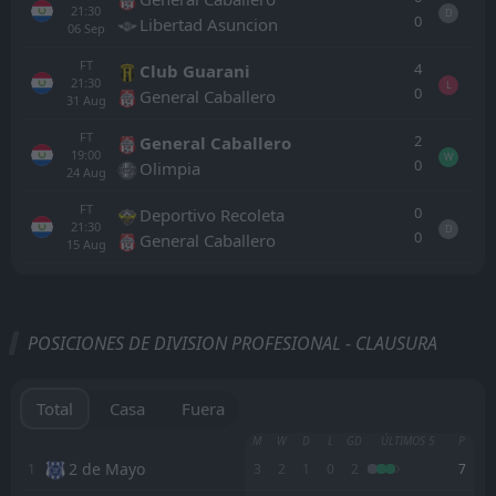
21:30
D
0
Libertad Asuncion
06
Sep
FT
4
Club Guarani
21:30
L
0
General Caballero
31
Aug
FT
2
General Caballero
19:00
W
0
Olimpia
24
Aug
FT
0
Deportivo Recoleta
21:30
D
0
General Caballero
15
Aug
Todo
Casa
Fuera
POSICIONES DE DIVISION PROFESIONAL - CLAUSURA
FT
2
Club Guarani
21:30
W
1
Libertad Asuncion
02
Aug
Total
Casa
Fuera
FT
0
Club Sp. San Lorenzo
M
W
D
L
GD
ÚLTIMOS 5
P
19:00
W
1
Club Guarani
2 de Mayo
1
3
2
1
0
2
7
30
Jul