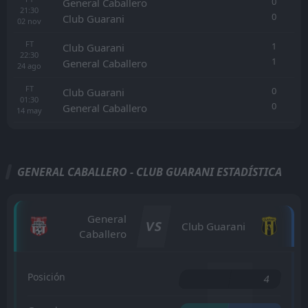
0
General Caballero
21:30
0
Club Guarani
02
nov
FT
1
Club Guarani
22:30
1
General Caballero
24
ago
FT
0
Club Guarani
01:30
0
General Caballero
14
may
GENERAL CABALLERO - CLUB GUARANI ESTADÍSTICA
General
VS
Club Guarani
Caballero
Posición
4