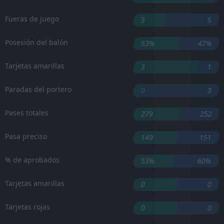
Fueras de juego
3
5
Posesión del balón
53%
47%
Tarjetas amarillas
3
1
Paradas del portero
0
3
Pases totales
279
252
Pasa preciso
149
151
% de aprobados
53%
60%
Tarjetas amarillas
0
0
Tarjetas rojas
0
0