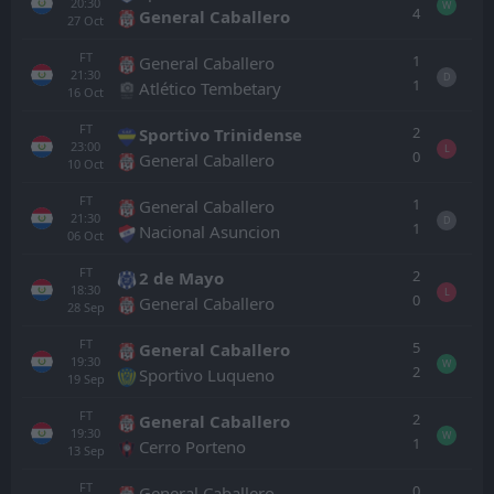
20:30
W
4
General Caballero
27
Oct
FT
1
General Caballero
21:30
D
1
Atlético Tembetary
16
Oct
FT
2
Sportivo Trinidense
23:00
L
0
General Caballero
10
Oct
FT
1
General Caballero
21:30
D
1
Nacional Asuncion
06
Oct
FT
2
2 de Mayo
18:30
L
0
General Caballero
28
Sep
FT
5
General Caballero
19:30
W
2
Sportivo Luqueno
19
Sep
FT
2
General Caballero
19:30
W
1
Cerro Porteno
13
Sep
FT
0
General Caballero