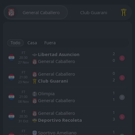
General Caballero
Club Guarani
Todo
Casa
Fuera
FT
2
Libertad Asuncion
20:30
L
0
General Caballero
27
Nov
FT
0
General Caballero
21:00
L
2
Club Guarani
23
Nov
FT
1
Olimpia
21:00
D
1
General Caballero
08
Nov
FT
1
General Caballero
20:30
L
3
Deportivo Recoleta
31
Oct
FT
1
Sportivo Ameliano