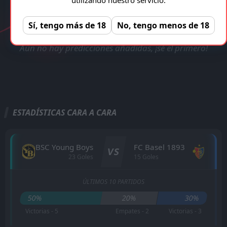
VERIFICADA Y LEGAL!
BSC Young Boys - FC Basel 1893
Registro gratuito, sin anuncios!
REGISTRAR
Sí, tengo más de 18
No, tengo menos de 18
Aún no hay predicciones añadidas, ¡sé el primero!
ESTADÍSTICAS CARA A CARA
BSC Young Boys
FC Basel 1893
VS
23 Goles
15 Goles
ÚLTIMOS 10 PARTIDOS
50%
20%
30%
Victorias - 5
Empates - 2
Victorias - 3