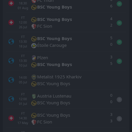
18:30
W
6
BSC Young Boys
01
Aug
FT
4
BSC Young Boys
12:00
W
2
FC Sion
26
Jul
FT
5
BSC Young Boys
13:30
W
0
Étoile Carouge
18
Jul
FT
3
Plzen
13:30
W
5
BSC Young Boys
10
Jul
Metalist 1925 Kharkiv
14:00
05
Jul
BSC Young Boys
FT
0
Austria Lustenau
12:00
D
0
BSC Young Boys
01
Jul
FT
3
BSC Young Boys
14:30
D
3
FC Sion
17
May