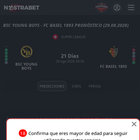
BSC YOUNG BOYS - FC BASEL 1893 PRONÓSTICO (29.08.2026)
SUPER LEAGUE
21 Días
29 ago 2026 20:30
BSC YOUNG
FC BASEL 1893
BOYS
PREDICCIONES
STATS
PREVIA
BSC YOUNG BOYS VS FC BASEL 1893 EN VIVO
18
Confirma que eres mayor de edad para seguir
TRANSMISIÓN EN VIVO
utilizando nuestro servicio.