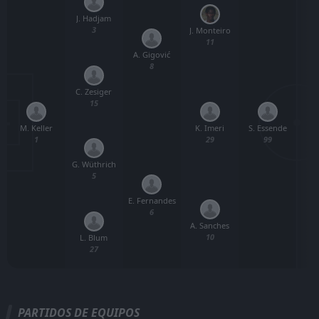
J. Hadjam
3
J. Monteiro
11
A. Gigović
8
C. Zesiger
15
M. Keller
S. Essende
Ž.
K. Imeri
1
99
29
G. Wüthrich
5
E. Fernandes
6
A. Sanches
10
L. Blum
27
PARTIDOS DE EQUIPOS