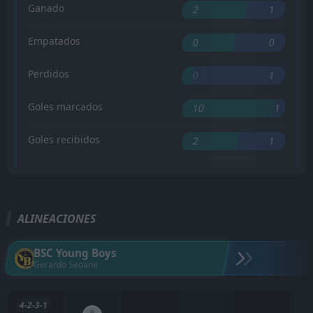
Ganado
2
1
Empatados
0
0
Perdidos
0
1
Goles marcados
10
1
Goles recibidos
2
1
ALINEACIONES
BSC Young Boys
Gerardo Seoane
4-2-3-1