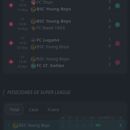
FT
3
FC Thun
14:30
W
8
BSC Young Boys
14
May
FT
3
BSC Young Boys
14:30
W
0
FC Basel 1893
10
May
FT
1
FC Lugano
14:30
L
0
BSC Young Boys
03
May
FT
1
BSC Young Boys
14:30
L
2
FC ST. Gallen
26
Apr
Todo
Casa
Fuera
POSICIONES DE SUPER LEAGUE
BSC Young Boys
18:30
29
Aug
FC Basel 1893
Total
Casa
Fuera
FC Zurich
M
W
D
L
GD
ÚLTIMOS 5
P
18:30
22
Aug
FC Basel 1893
BSC Young Boys
1
2
2
0
0
8
6