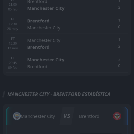
1
Brentford
21:00
3
Manchester City
05
feb
FT
1
Brentford
17:30
0
Manchester City
28
may
FT
1
Manchester City
13:30
2
Brentford
12
nov
FT
2
Manchester City
20:45
0
Brentford
09
feb
MANCHESTER CITY - BRENTFORD ESTADÍSTICA
VS
Manchester City
Brentford