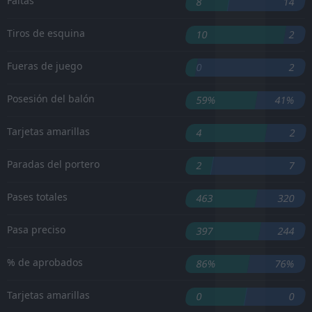
Faltas
8
14
Tiros de esquina
10
2
Fueras de juego
0
2
Posesión del balón
59%
41%
Tarjetas amarillas
4
2
Paradas del portero
2
7
Pases totales
463
320
Pasa preciso
397
244
% de aprobados
86%
76%
Tarjetas amarillas
0
0