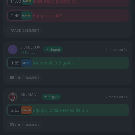
Resultado exacto: 3:1
11.00
Equipo local/Sí
2.40
ADD COMMENT
I_SMILKOV
Seguir
2 meses atrás
+9 Puntos
Menos de 3,5 goles
1.89
ADD COMMENT
MILMAN
Seguir
2 meses atrás
+13 Puntos
Equipo local/Menos de 3,5
2.63
ADD COMMENT