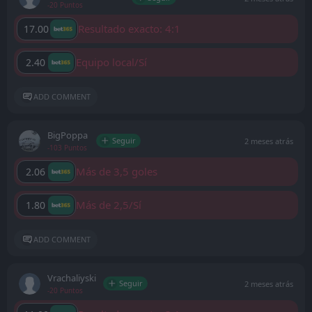
-20 Puntos
Resultado exacto: 4:1
17.00
Equipo local/Sí
2.40
ADD COMMENT
BigPoppa
Seguir
2 meses atrás
-103 Puntos
Más de 3,5 goles
2.06
Más de 2,5/Sí
1.80
ADD COMMENT
Vrachaliyski
Seguir
2 meses atrás
-20 Puntos