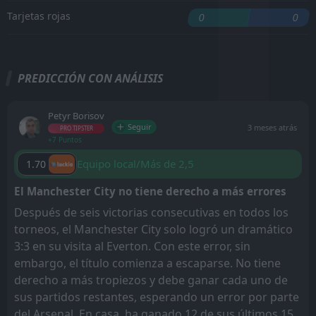
Tarjetas rojas
0
0
PREDICCIÓN CON ANÁLISIS
Petyr Borisov
Seguir
3 meses atrás
PRO TIPSTER
+7 Puntos
Equipo local/Más de 2,5
1.70
El Manchester City no tiene derecho a más errores
Después de seis victorias consecutivas en todos los
torneos, el Manchester City solo logró un dramático
3:3 en su visita al Everton. Con este error, sin
embargo, el título comienza a escaparse. No tiene
derecho a más tropiezos y debe ganar cada uno de
sus partidos restantes, esperando un error por parte
del Arsenal. En casa, ha ganado 12 de sus últimos 15