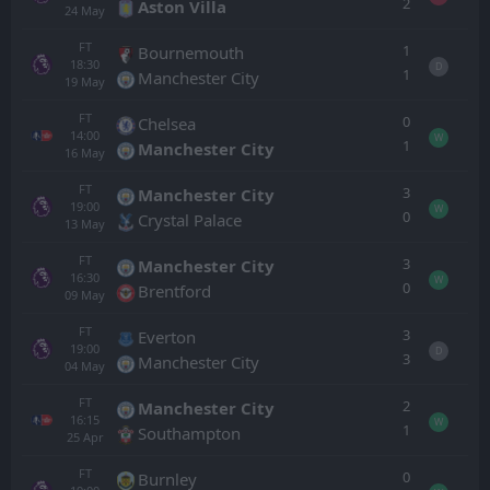
2
Aston Villa
24
May
FT
1
Bournemouth
18:30
D
1
Manchester City
19
May
FT
0
Chelsea
14:00
W
1
Manchester City
16
May
FT
3
Manchester City
19:00
W
0
Crystal Palace
13
May
FT
3
Manchester City
16:30
W
0
Brentford
09
May
FT
3
Everton
19:00
D
3
Manchester City
04
May
FT
2
Manchester City
16:15
W
1
Southampton
25
Apr
FT
0
Burnley