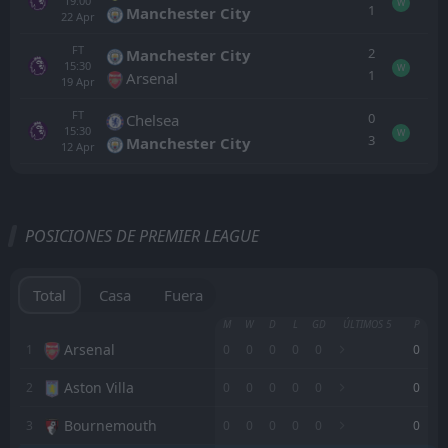
19:00
W
1
Manchester City
22
Apr
FT
2
Manchester City
15:30
W
1
Arsenal
19
Apr
FT
0
Chelsea
15:30
W
3
Manchester City
12
Apr
Todo
Casa
Fuera
POSICIONES DE PREMIER LEAGUE
Leeds
13:00
30
Aug
Brentford
Total
Casa
Fuera
Brentford
M
W
D
L
GD
ÚLTIMOS 5
P
16:30
22
Aug
Tottenham
Arsenal
1
0
0
0
0
0
0
Aston Villa
2
0
0
0
0
0
0
Rennes
16:00
08
Aug
Brentford
Bournemouth
3
0
0
0
0
0
0