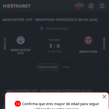
MANCHESTER CITY - BRENTFORD PRONÓSTICO (09.05.2026)
PREMIER LEAGUE
Finalizado
3 : 0
MANCHESTER
9 may 2026
BRENTFORD
CITY
PREDICCIONES
STATS
MANCHESTER CITY - BRENTFORD ESTADÍSTICAS DEL
PARTIDO
18
Confirma que eres mayor de edad para seguir
Goles
utilizando nuestro servicio.