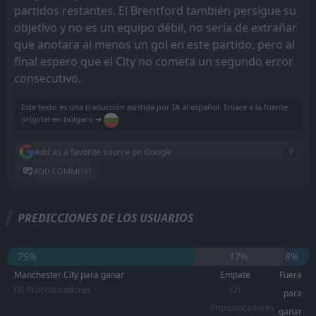
partidos restantes. El Brentford también persigue su
objetivo y no es un equipo débil, no sería de extrañar
que anotara al menos un gol en este partido, pero al
final espero que el City no cometa un segundo error
consecutivo.
Este texto es una traducción asistida por IA al español. Enlace a la fuente
original en búlgaro ➔
Add as a favorite source on Google
ADD COMMENT
PREDICCIONES DE LOS USUARIOS
75%
17%
8%
Manchester City para ganar
Empate
Fuera
(9) Pronosticadores
(2)
para
Pronosticadores
ganar