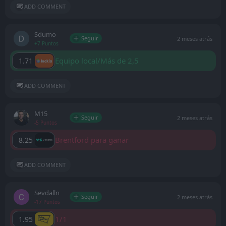
ADD COMMENT
Sdumo
Seguir
2 meses atrás
+7 Puntos
Equipo local/Más de 2,5
1.71
ADD COMMENT
M15
Seguir
2 meses atrás
-5 Puntos
Brentford para ganar
8.25
ADD COMMENT
Sevdalln
Seguir
2 meses atrás
-17 Puntos
1/1
1.95