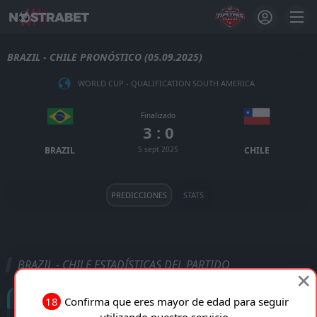
BRAZIL - CHILE PRONÓSTICO (05.09.2025)
WORLD CUP - QUALIFICATION SOUTH AMERICA
Finalizado
3 : 0
BRAZIL
5 sept 2025
CHILE
PREDICCIONES
STATS
BRAZIL - CHILE ESTADÍSTICAS DEL PARTIDO
Goles
18
Confirma que eres mayor de edad para seguir
utilizando nuestro servicio.