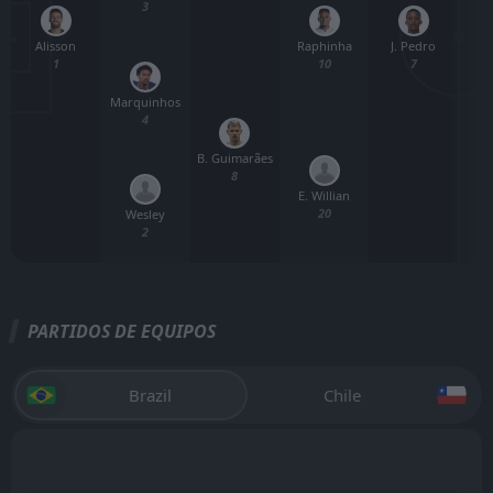
3
Alisson
J. Pedro
Raphinha
B
1
7
10
Marquinhos
4
B. Guimarães
8
E. Willian
L
20
Wesley
2
PARTIDOS DE EQUIPOS
Brazil
Chile