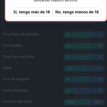
'38 ︎
Sí, tengo más de 18
No, tengo menos de 18
'72 ︎
Lucas Paqueta
'76 ︎
Bruno Guimaraes
Tiros fuera de portería
8
3
Tiros totales
22
3
Tiros fuera del área
7
3
Faltas
14
11
Tiros de esquina
4
3
Fueras de juego
2
5
Posesión del balón
65%
35%