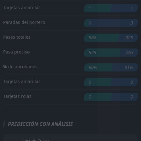
Tarjetas amarillas
1
1
Paradas del portero
0
3
Pases totales
586
325
Pasa preciso
525
263
% de aprobados
90%
81%
Tarjetas amarillas
0
0
Tarjetas rojas
0
0
PREDICCIÓN CON ANÁLISIS
Hristiqn Cucev