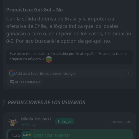
Pronóstico: Gol-Gol – No
Con la sólida defensa de Brasil y la impotencia
ofensiva de Chile, la lógica indica que los locales
ganarán a cero o, en el peor de los casos, terminarán
0-0. Por eso buscaré la opción de gol-gol: no.
Este texto es una traducción asistida por IA al español. Enlace a la fuente
original en búlgaro ➔
Add as a favorite source on Google
ADD COMMENT
PREDICCIONES DE LOS USUARIOS
Nikola_Pavlov11
Seguir
11 meses atrás
+3 Puntos
Brazil para ganar
1.25