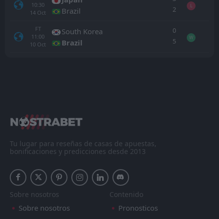
10:30
L
2
Brazil
14
Oct
FT
0
South Korea
11:00
W
5
Brazil
10
Oct
Todo
Casa
Fuera
Canada
20:00
26
Sep
Chile
FT
1
Congo DR
16:00
W
2
Chile
Tu lugar para reseñas de casas de apuestas,
09
Jun
bonificaciones y predicciones desde 2013
FT
2
Portugal
17:45
L
1
Chile
06
Jun
FT
Sobre nosotros
Contenido
4
New Zealand
06:15
L
1
Chile
Sobre nosotros
Pronosticos
30
Mar