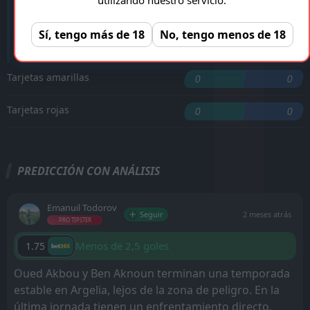
'59 ︎
W. Zamoum
Sí, tengo más de 18
No, tengo menos de 18
A. Saad
'77 ︎
Tarjetas amarillas
0
0
Tarjetas rojas
0
0
PREDICCIÓN CON ANÁLISIS
Emanuil Todorov
Seguir
2 meses atrás
PRO TIPSTER
Menos de 2,5 goles
1.75
Oued Akbou y Ben Aknoun terminan una temporada
estable en Argelia, lejos de la zona de peligro. En la
última jornada tienen un enfrentamiento directo.