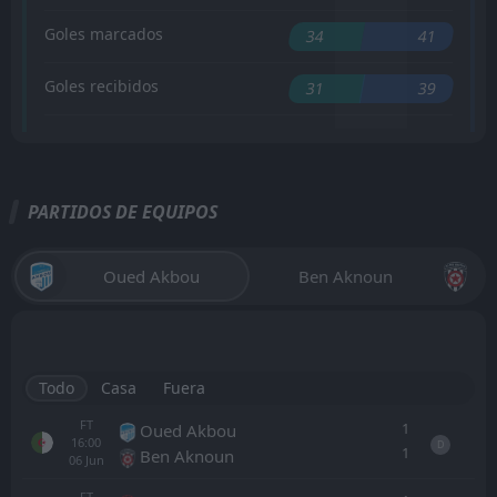
Goles marcados
34
41
Goles recibidos
31
39
PARTIDOS DE EQUIPOS
Oued Akbou
Ben Aknoun
Todo
Casa
Fuera
FT
1
Oued Akbou
16:00
D
1
Ben Aknoun
06
Jun
FT