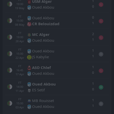
1
USM Alger
19:00
L
0
Oued Akbou
19
May
FT
0
Oued Akbou
15:00
L
1
CR Belouizdad
08
May
FT
2
MC Alger
19:00
L
1
Oued Akbou
28
Apr
FT
1
Oued Akbou
15:00
D
1
JS Kabylie
22
Apr
FT
1
ASO Chlef
16:45
L
0
Oued Akbou
17
Apr
FT
1
Oued Akbou
14:00
W
0
ES Setif
11
Apr
FT
1
MB Rouisset
15:00
D
1
Oued Akbou
03
Apr