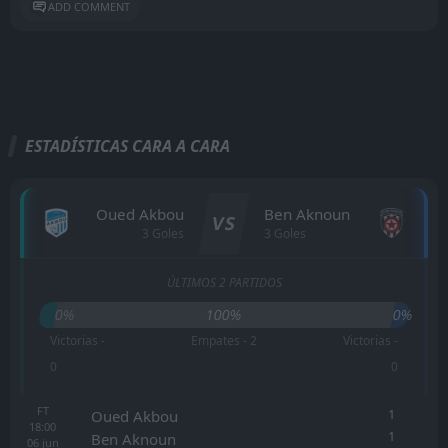
ADD COMMENT
ESTADÍSTICAS CARA A CARA
Oued Akbou
Ben Aknoun
VS
3 Goles
3 Goles
ÚLTIMOS 2 PARTIDOS
0%
100%
0%
Victorias -
Empates - 2
Victorias -
0
0
FT
1
Oued Akbou
18:00
1
Ben Aknoun
06
jun