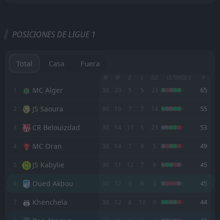
Todo
Casa
Fuera
POSICIONES DE LIGUE 1
FT
1
Oued Akbou
16:00
D
1
Ben Aknoun
06
Jun
Total
Casa
Fuera
FT
2
Ben Aknoun
M
W
D
L
GD
ÚLTIMOS 5
P
16:00
D
2
USM Alger
MC Alger
1
30
20
5
5
23
65
04
Jun
JS Saoura
2
FT
30
16
7
7
14
55
3
CR Belouizdad
19:00
L
1
Ben Aknoun
24
May
CR Belouizdad
3
30
14
11
5
23
53
FT
3
Ben Aknoun
MC Oran
4
30
14
7
9
5
49
15:00
W
0
Mostaganem
19
May
JS Kabylie
5
30
11
12
7
9
45
FT
2
Ben Aknoun
15:00
L
Oued Akbou
6
30
12
9
9
3
45
3
MC Alger
21
Apr
Khenchela
7
30
12
8
10
0
44
FT
2
Ben Aknoun
15:00
W
1
ASO Chlef
10
Apr