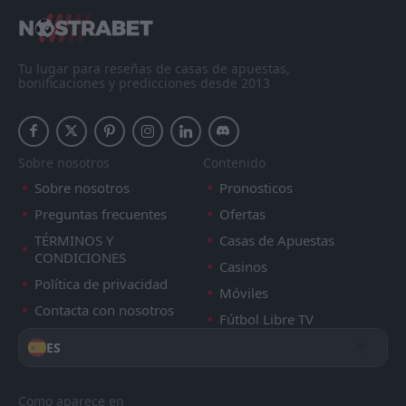
3
Khenchela
21
Feb
Oued Akbou
JS Kabylie
6
5
15
15
9
4
4
7
2
4
31
19
FT
3
Paradou AC
14:00
W
5
Ben Aknoun
14
CR Belouizdad
Ben Aknoun
Feb
3
8
15
15
9
4
3
6
3
5
30
18
Tu lugar para reseñas de casas de apuestas,
bonificaciones y predicciones desde 2013
FT
2
Ben Aknoun
CS Constantine
MC Oran
9
4
15
15
8
5
6
2
1
8
30
17
13:00
W
1
MC Oran
24
Jan
ES Setif
USM Alger
11
10
15
15
8
3
6
7
1
5
30
16
Sobre nosotros
Contenido
Khenchela
Khenchela
7
7
15
15
8
4
5
3
2
8
29
15
Sobre nosotros
Pronosticos
MB Rouisset
Oued Akbou
12
6
15
15
8
3
5
5
2
7
29
14
Preguntas frecuentes
Ofertas
JS Kabylie
CS Constantine
TÉRMINOS Y
Casas de Apuestas
5
9
15
15
7
3
5
4
3
8
26
13
CONDICIONES
Casinos
Ben Aknoun
ASO Chlef
13
8
15
15
7
2
4
5
4
8
25
11
Política de privacidad
Móviles
USM Alger
ES Setif
10
11
15
15
5
2
8
3
10
2
23
9
Contacta con nosotros
Fútbol Libre TV
ASO Chlef
MB Rouisset
13
12
15
15
7
1
2
4
10
6
23
7
ES
Paradou AC
Paradou AC
14
14
15
15
5
2
2
1
12
8
17
7
Como aparece en