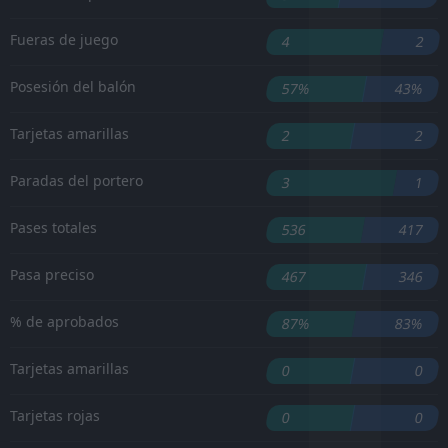
Fueras de juego
4
2
Posesión del balón
57%
43%
Tarjetas amarillas
2
2
Paradas del portero
3
1
Pases totales
536
417
Pasa preciso
467
346
% de aprobados
87%
83%
Tarjetas amarillas
0
0
Tarjetas rojas
0
0