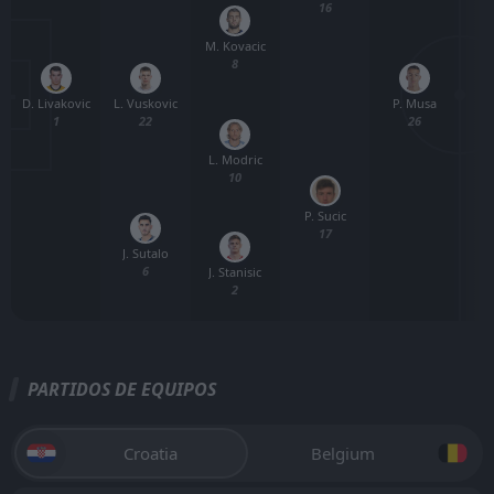
16
M. Kovacic
8
D. Livakovic
P. Musa
L. Vuskovic
1
26
22
L. Modric
10
P. Sucic
17
J. Sutalo
6
J. Stanisic
2
PARTIDOS DE EQUIPOS
Croatia
Belgium