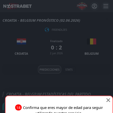
CROATIA - BELGIUM PRONÓSTICO (02.06.2026)
FRIENDLIES
Finalizado
0 : 2
CROATIA
2 jun 2026
BELGIUM
PREDICCIONES
STATS
CROATIA - BELGIUM ESTADÍSTICAS DEL PARTIDO
Goles
18
Confirma que eres mayor de edad para seguir
utilizando nuestro servicio.