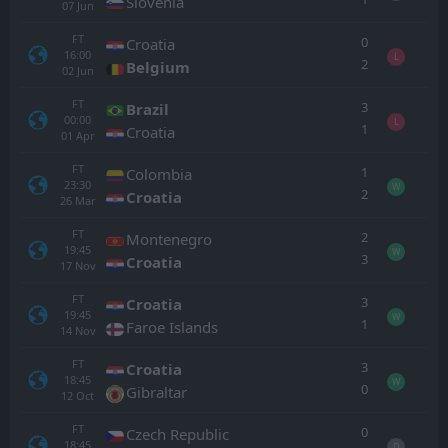
Slovenia
07
Jun
FT
0
Croatia
16:00
L
2
Belgium
02
Jun
FT
3
Brazil
00:00
L
1
Croatia
01
Apr
FT
1
Colombia
23:30
W
2
Croatia
26
Mar
FT
2
Montenegro
19:45
W
3
Croatia
17
Nov
FT
3
Croatia
19:45
W
1
Faroe Islands
14
Nov
FT
3
Croatia
18:45
W
0
Gibraltar
12
Oct
FT
0
Czech Republic
18:45
D