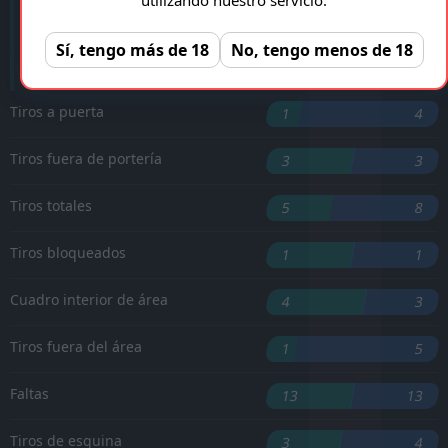
Youri Tielemans
'38 ︎
Sí, tengo más de 18
No, tengo menos de 18
Romelu Lukaku
'90 ︎
Tiros a puerta
1
4
Tiros fuera de portería
3
3
Tiros totales
5
8
Tiros bloqueados
1
1
Cuadro interior de área
4
3
Tiros fuera del área
1
5
Faltas
13
13
Tiros de esquina
3
4