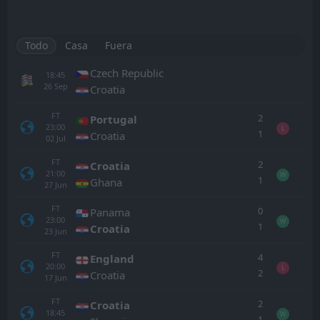
Todo
Casa
Fuera
Czech Republic
18:45
26
Sep
Croatia
FT
2
Portugal
23:00
L
1
Croatia
02
Jul
FT
2
Croatia
21:00
W
1
Ghana
27
Jun
FT
0
Panama
23:00
W
1
Croatia
23
Jun
FT
4
England
20:00
L
2
Croatia
17
Jun
FT
2
Croatia
18:45
W
1