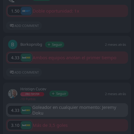
Doble oportunidad: 1x
1.50
ADD COMMENT
Borkoprobg
Seguir
2 meses atrás
Ambos equipos anotan el primer tiempo
4.33
ADD COMMENT
Hristiqn Cucev
Seguir
2 meses atrás
PRO TIPSTER
-10 Puntos
Goleador en cualquier momento: Jeremy
4.33
Doku
Más de 3,5 goles
3.10