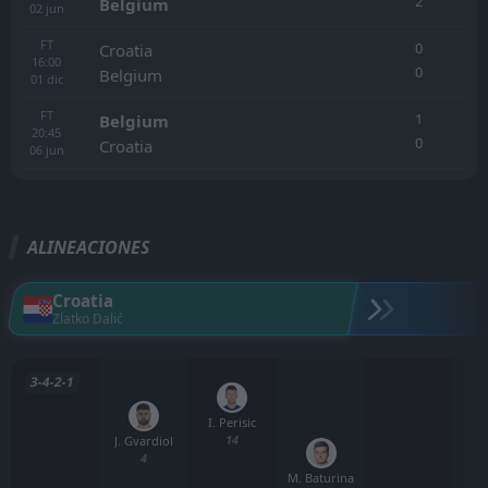
2
Belgium
02
jun
FT
0
Croatia
16:00
0
Belgium
01
dic
FT
1
Belgium
20:45
0
Croatia
06
jun
ALINEACIONES
Croatia
Zlatko Dalić
3-4-2-1
I. Perisic
14
J. Gvardiol
4
M. Baturina