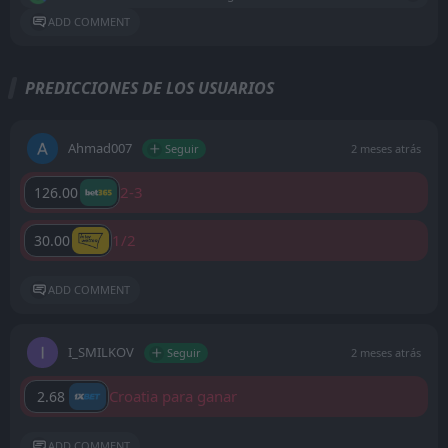
ADD COMMENT
PREDICCIONES DE LOS USUARIOS
Ahmad007
Seguir
2 meses atrás
2-3
126.00
1/2
30.00
ADD COMMENT
I_SMILKOV
Seguir
2 meses atrás
Croatia para ganar
2.68
ADD COMMENT