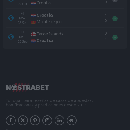
0
Croatia
09
Oct
FT
4
Croatia
18:45
W
0
Montenegro
08
Sep
FT
0
Faroe Islands
18:45
W
1
Croatia
05
Sep
Todo
Casa
Fuera
Italy
18:45
25
Sep
Belgium
FT
2
Spain
19:00
L
1
Belgium
Tu lugar para reseñas de casas de apuestas,
10
Jul
bonificaciones y predicciones desde 2013
FT
1
USA
00:00
W
4
Belgium
07
Jul