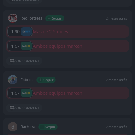
RedFortress
Seguir
2 meses atrás
Más de 2,5 goles
1.90
Ambos equipos marcan
1.67
ADD COMMENT
Fabrice
Seguir
2 meses atrás
Ambos equipos marcan
1.67
ADD COMMENT
Bachora
Seguir
2 meses atrás