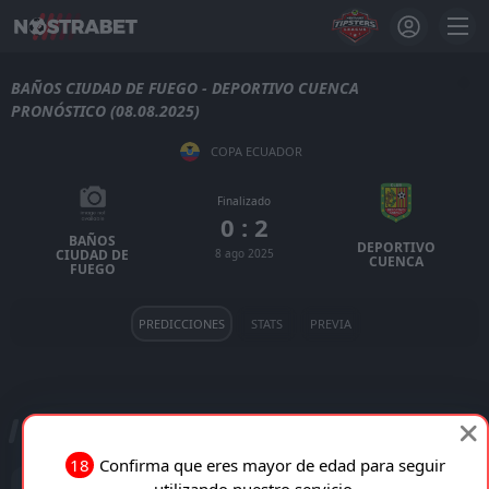
BAÑOS CIUDAD DE FUEGO - DEPORTIVO CUENCA
PRONÓSTICO (08.08.2025)
COPA ECUADOR
Finalizado
0 : 2
BAÑOS
DEPORTIVO
CIUDAD DE
8 ago 2025
CUENCA
FUEGO
PREDICCIONES
STATS
PREVIA
PREDICCIONES DE LOS USUARIOS
18
Confirma que eres mayor de edad para seguir
utilizando nuestro servicio.