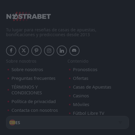
Tu lugar para reseñas de casas de apuestas,
bonificaciones y predicciones desde 2013
Sobre nosotros
Contenido
Sobre nosotros
Pronosticos
Preguntas frecuentes
Ofertas
TÉRMINOS Y
Casas de Apuestas
CONDICIONES
Casinos
Política de privacidad
Móviles
Contacta con nosotros
Fútbol Libre TV
ES