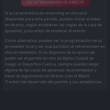
VER RETRANSMISIÓN EN DIRECTO
Si la característica de streaming en vivo está
disponible para este partido, puedes iniciar el video
en directo, según establecen las reglas de la casa de
apuestas, justo antes de empezar el evento.
Como alternativa, puedes ver la programación de tu
proveedor local y ver qué partidos se retransmiten en
vivo en televisión. Si no dispones de la opción de
poder ver el partido en vivo de Baños Ciudad de
Fuego vs Deportivo Cuenca, siempre puedes elegir
alguna de las casas de apuestas recomendadas y
hacer el seguimiento en directo (con el Match
Tracker) del desarrollo del partido y sus estadísticas.