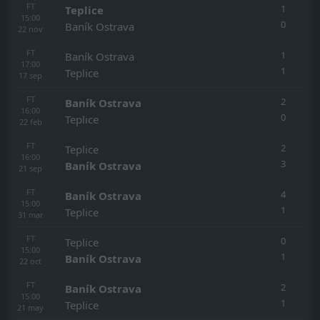
FT
1
Teplice
15:00
0
Baník Ostrava
22
nov
FT
1
Baník Ostrava
17:00
1
Teplice
17
sep
FT
2
Baník Ostrava
16:00
0
Teplice
22
feb
FT
2
Teplice
16:00
3
Baník Ostrava
21
sep
FT
4
Baník Ostrava
15:00
1
Teplice
31
mar
FT
0
Teplice
15:00
1
Baník Ostrava
22
oct
FT
2
Baník Ostrava
15:00
1
Teplice
21
may