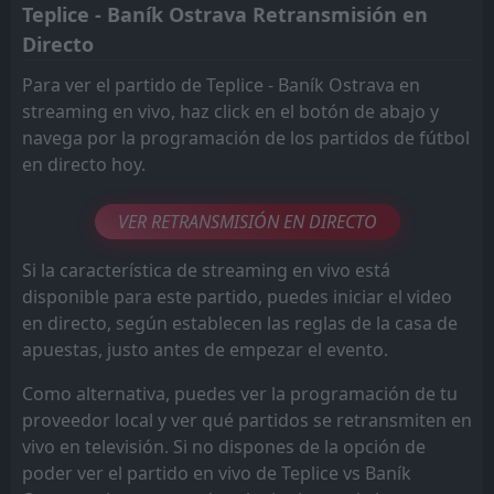
Teplice - Baník Ostrava Retransmisión en
Directo
Para ver el partido de Teplice - Baník Ostrava en
streaming en vivo, haz click en el botón de abajo y
navega por la programación de los partidos de fútbol
en directo hoy.
VER RETRANSMISIÓN EN DIRECTO
Si la característica de streaming en vivo está
disponible para este partido, puedes iniciar el video
en directo, según establecen las reglas de la casa de
apuestas, justo antes de empezar el evento.
Como alternativa, puedes ver la programación de tu
proveedor local y ver qué partidos se retransmiten en
vivo en televisión. Si no dispones de la opción de
poder ver el partido en vivo de Teplice vs Baník