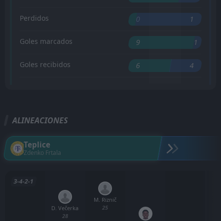
Perdidos
0
1
Goles marcados
9
1
Goles recibidos
6
4
ALINEACIONES
Teplice
Zdenko Frtala
3-4-2-1
M. Riznič
25
D. Večerka
28