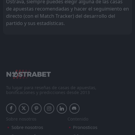
Ostrava, siempre puedes elegir alguna de las casas
de apuestas recomendadas y hacer el seguimiento en
directo (con el Match Tracker) del desarrollo del
partido y sus estadísticas.
Tu lugar para reseñas de casas de apuestas,
bonificaciones y predicciones desde 2013
Sobre nosotros
Contenido
Sobre nosotros
Pronosticos