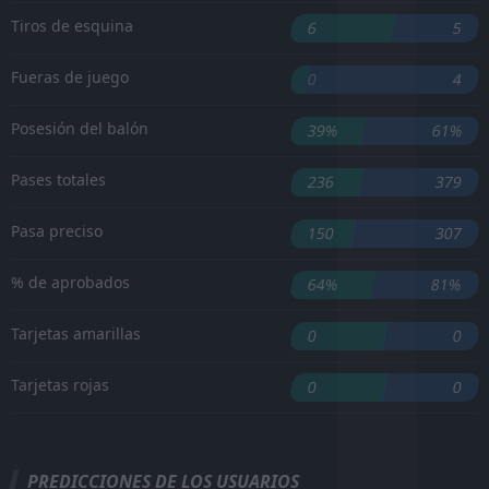
Tiros de esquina
6
5
Fueras de juego
0
4
Posesión del balón
39%
61%
Pases totales
236
379
Pasa preciso
150
307
% de aprobados
64%
81%
Tarjetas amarillas
0
0
Tarjetas rojas
0
0
PREDICCIONES DE LOS USUARIOS