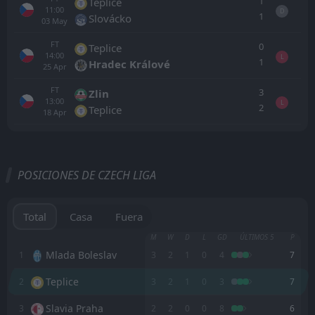
1
Teplice
11:00
D
1
Slovácko
03
May
FT
0
Teplice
14:00
L
1
Hradec Králové
25
Apr
FT
3
Zlin
13:00
L
2
Teplice
18
Apr
Todo
Casa
Fuera
POSICIONES DE CZECH LIGA
FK Jablonec
13:00
23
Aug
Baník Ostrava
Total
Casa
Fuera
Baník Ostrava
M
W
D
L
GD
ÚLTIMOS 5
P
13:00
16
Aug
Líšeň
Mlada Boleslav
1
3
2
1
0
4
7
Teplice
2
3
2
1
0
3
7
Hradec Králové
17:00
Baník Ostrava
Slavia Praha
3
2
2
0
0
8
6