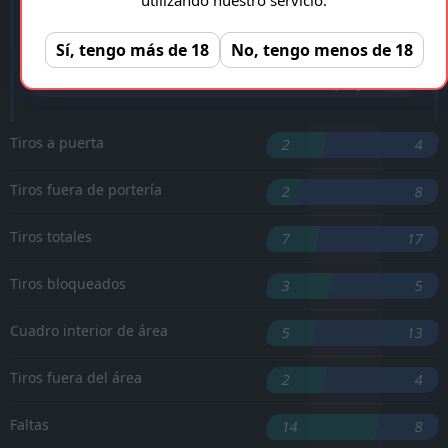
'33 ︎
L. Marecek
Sí, tengo más de 18
No, tengo menos de 18
'36 ︎
J. Auta
M. Frydrych
'65 ︎
Tiros a puerta
2
4
Tiros fuera de portería
2
8
Tiros totales
7
17
Tiros bloqueados
3
5
Cuadro interior de área
5
13
Tiros fuera del área
2
4
Faltas
14
8