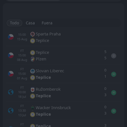
Todo
Casa
Fuera
Sparta Praha
15:00
15
Aug
Teplice
FT
5
Teplice
15:00
D
5
Plzen
08
Aug
FT
0
Slovan Liberec
15:00
W
1
Teplice
01
Aug
FT
0
Ružomberok
10:00
W
3
Teplice
18
Jul
FT
0
Wacker Innsbruck
13:30
W
3
Teplice
13
Jul
FT
3
Teplice