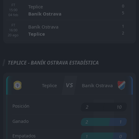
FT
0
Teplice
15:00
5
Baník Ostrava
04
feb
FT
1
Baník Ostrava
16:00
2
Teplice
20
ago
TEPLICE - BANÍK OSTRAVA ESTADÍSTICA
VS
Teplice
Baník Ostrava
Posición
2
10
Ganado
2
1
Empatados
1
0