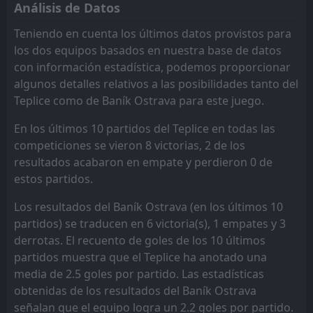
Análisis de Datos
Slovácko
Líšeň
14
13
1
1
0
0
1
1
0
0
1
1
Teniendo en cuenta los últimos datos provistos para
los dos equipos basados en nuestra base de datos
Slovan Liberec
Sparta Praha
5
9
1
2
0
0
0
0
1
2
0
0
con información estadística, podemos proporcionar
Baník Ostrava
Sigma Olomouc
10
12
1
1
0
0
0
0
1
1
0
0
algunos detalles relativos a las posibilidades tanto del
Teplice como de Baník Ostrava para este juego.
Líšeň
Slovácko
13
14
1
1
0
0
0
0
1
1
0
0
En los últimos 10 partidos del Teplice en todas las
Pardubice
Pardubice
15
15
1
1
0
0
0
0
1
1
0
0
competiciones se vieron 8 victorias, 2 de los
Zlin
Zlin
16
16
2
1
0
0
0
0
2
1
0
0
resultados acabaron en empate y perdieron 0 de
estos partidos.
Los resultados del Baník Ostrava (en los últimos 10
partidos) se traducen en 6 victoria(s), 1 empates y 3
derrotas. El recuento de goles de los 10 últimos
partidos muestra que el Teplice ha anotado una
media de 2.5 goles por partido. Las estadísticas
obtenidas de los resultados del Baník Ostrava
señalan que el equipo logra un 2.2 goles por partido.