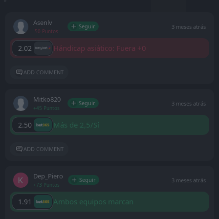
Asenlv
Seguir
3 meses atrás
-50 Puntos
Hándicap asiático: Fuera +0
2.02
ADD COMMENT
Mitko820
Seguir
3 meses atrás
+45 Puntos
Más de 2,5/Sí
2.50
ADD COMMENT
Dep_Piero
Seguir
3 meses atrás
+73 Puntos
Ambos equipos marcan
1.91