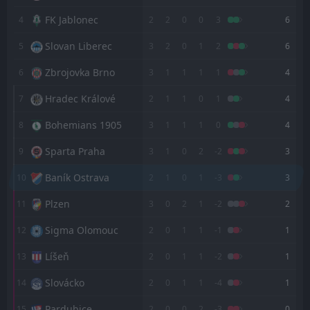
FT
0
Baník Ostrava
FK Jablonec
4
2
2
0
0
3
6
15:00
L
4
Slavia Praha
01
Aug
Slovan Liberec
5
3
2
0
1
2
6
FT
3
AS Trencin
14:00
L
Zbrojovka Brno
6
3
1
1
1
1
4
2
Baník Ostrava
18
Jul
Hradec Králové
7
2
1
1
0
1
4
Górnik Łęczna
CANCELLED
12:00
Baník Ostrava
11
Bohemians 1905
Jul
8
3
1
1
1
0
4
FT
2
Wisla Plock
Sparta Praha
9
3
1
0
2
-2
3
08:30
D
2
Baník Ostrava
11
Jul
Baník Ostrava
10
2
1
0
1
-3
3
FT
0
Zaglebie Lubin
09:00
Plzen
11
3
0
2
1
-2
2
W
2
Baník Ostrava
08
Jul
Sigma Olomouc
12
2
0
1
1
-1
1
FT
1
Piast Gliwice
15:00
L
0
Baník Ostrava
Líšeň
13
2
0
1
1
-2
1
04
Jul
Slovácko
FT
14
2
0
1
1
-4
1
3
Baník Ostrava
09:00
W
1
Hanácká
01
Jul
Pardubice
15
2
0
0
2
-3
0