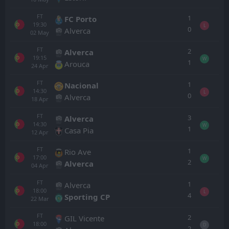
FT
1
FC Porto
19:30
L
0
Alverca
02
May
FT
2
Alverca
19:15
W
1
Arouca
24
Apr
FT
1
Nacional
14:30
L
0
Alverca
18
Apr
FT
3
Alverca
14:30
W
1
Casa Pia
12
Apr
FT
1
Rio Ave
17:00
W
2
Alverca
04
Apr
FT
1
Alverca
18:00
L
4
Sporting CP
22
Mar
FT
2
GIL Vicente
18:00
D
2