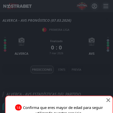
ALVERCA - AVS PRONÓSTICO (07.03.2026)
PRIMEIRA LIGA
Finalizado
0 : 0
ALVERCA
7 mar 2026
AVS
PREDICCIONES
STATS
PREVIA
ALVERCA - AVS ESTADÍSTICAS DEL PARTIDO
Goles
18
Confirma que eres mayor de edad para seguir
utilizando nuestro servicio.