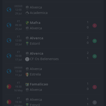
Alverca
CANCELLED
12:00
Academica
29
Jul
FT
1
Mafra
09:30
L
0
Alverca
25
Jul
FT
2
Alverca
12:00
W
0
Estoril
22
Jul
FT
2
Alverca
10:00
W
1
CF Os Belenenses
17
Jul
Alverca
CANCELLED
12:00
Estrela
11
Jul
FT
1
Famalicao
19:30
L
0
Alverca
16
May
FT
1
Alverca
19:30
D
1
Estoril
10
May