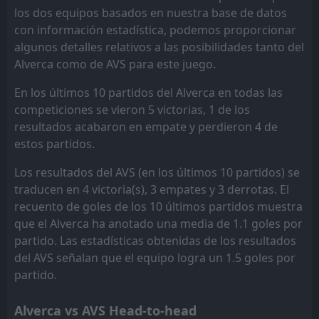
los dos equipos basados en nuestra base de datos
Nacional
Guimaraes
14
9
17
17
6
4
2
2
11
9
20
14
con información estadística, podemos proporcionar
algunos detalles relativos a las posibilidades tanto del
Estrela
Nacional
15
14
17
17
4
3
6
5
7
9
18
14
Alverca como de AVS para este juego.
Rio Ave
Alverca
12
11
17
17
3
3
6
4
10
8
15
13
En los últimos 10 partidos del Alverca en todas las
Casa Pia
Santa Clara
13
16
17
17
2
2
9
7
6
8
15
13
competiciones se vieron 5 victorias, 1 de los
resultados acabaron en empate y perdieron 4 de
Tondela
Estrela
15
17
17
17
2
2
7
6
8
9
13
12
estos partidos.
AVS
AVS
18
18
17
17
2
1
6
6
10
9
12
9
Los resultados del AVS (en los últimos 10 partidos) se
traducen en 4 victoria(s), 3 empates y 3 derrotas. El
recuento de goles de los 10 últimos partidos muestra
que el Alverca ha anotado una media de 1.1 goles por
partido. Las estadísticas obtenidas de los resultados
del AVS señalan que el equipo logra un 1.5 goles por
partido.
Alverca vs AVS Head-to-head