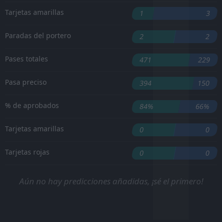
Tarjetas amarillas
1
3
Paradas del portero
2
2
Pases totales
471
229
Pasa preciso
394
150
% de aprobados
84%
66%
Tarjetas amarillas
0
0
Tarjetas rojas
0
0
Aún no hay predicciones añadidas, ¡sé el primero!