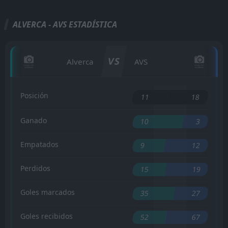
ALVERCA - AVS ESTADÍSTICA
VS
Alverca
AVS
Posición
11
18
Ganado
10
3
Empatados
9
12
Perdidos
15
19
Goles marcados
35
27
Goles recibidos
52
67