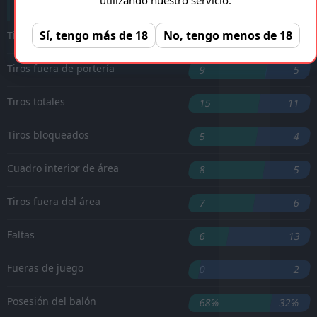
Sí, tengo más de 18
No, tengo menos de 18
Tiros a puerta
1
2
Tiros fuera de portería
9
5
Tiros totales
15
11
Tiros bloqueados
5
4
Cuadro interior de área
8
5
Tiros fuera del área
7
6
Faltas
6
13
Fueras de juego
0
2
Posesión del balón
68%
32%