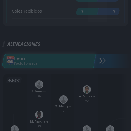
Goles recibidos
0
0
ALINEACIONES
Lyon
Paulo Fonseca
4-2-3-1
A. Vinícius
16
A. Moreira
17
O. Mangala
5
M. Niakhaté
19