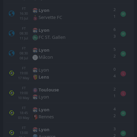
FT
2
Lyon
16:30
W
1
Servette FC
15
Jul
FT
6
Lyon
08:30
W
3
FC ST. Gallen
11
Jul
FT
5
Lyon
08:30
W
2
Mâcon
08
Jul
FT
0
Lyon
19:00
L
4
Lens
17
May
FT
2
Toulouse
19:00
L
1
Lyon
10
May
FT
4
Lyon
18:45
W
2
Rennes
03
May
FT
3
Lyon
13:00
W
2
Auxerre