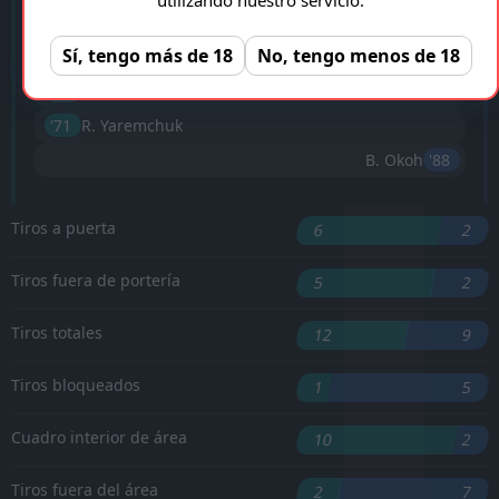
'19 ︎
R. Yaremchuk
Sí, tengo más de 18
No, tengo menos de 18
S. Diomande
'35 ︎
'66 ︎
C. Tolisso
'71 ︎
R. Yaremchuk
B. Okoh
'88 ︎
Tiros a puerta
6
2
Tiros fuera de portería
5
2
Tiros totales
12
9
Tiros bloqueados
1
5
Cuadro interior de área
10
2
Tiros fuera del área
2
7