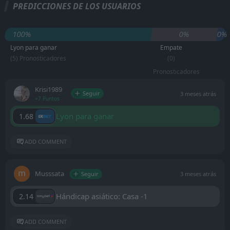
PREDICCIONES DE LOS USUARIOS
100%
0%
0%
Lyon para ganar
Empate
(5) Pronosticadores
(0)
Pronosticadores
Krisi1989
Seguir
3 meses atrás
+7 Puntos
Lyon para ganar
1.68
ADD COMMENT
Musssata
Seguir
3 meses atrás
Hándicap asiático: Casa -1
2.14
ADD COMMENT