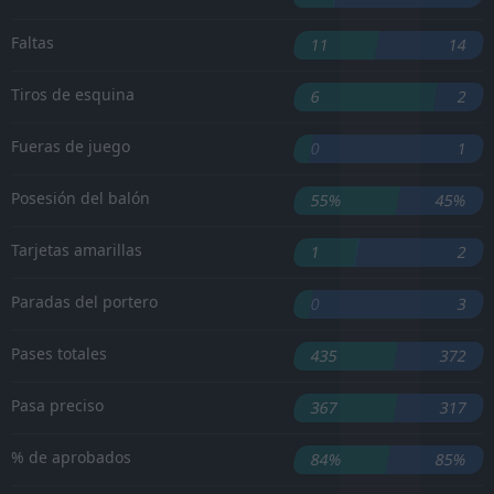
Faltas
11
14
Tiros de esquina
6
2
Fueras de juego
0
1
Posesión del balón
55%
45%
Tarjetas amarillas
1
2
Paradas del portero
0
3
Pases totales
435
372
Pasa preciso
367
317
% de aprobados
84%
85%