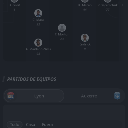
D. Greif
R. Yaremchuk
L. 
K. Merah
1
77
44
C. Mata
22
T. Morton
23
Endrick
9
A. Maitland-Niles
98
PARTIDOS DE EQUIPOS
Lyon
Auxerre
Todo
Casa
Fuera