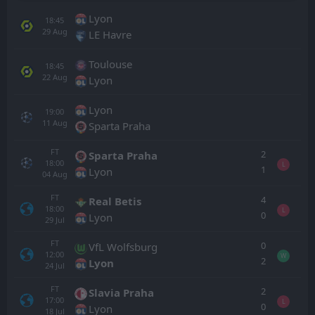
Lyon
18:45
29
Aug
LE Havre
Toulouse
18:45
22
Aug
Lyon
Lyon
19:00
11
Aug
Sparta Praha
FT
2
Sparta Praha
18:00
L
1
Lyon
04
Aug
FT
4
Real Betis
18:00
L
0
Lyon
29
Jul
FT
0
VfL Wolfsburg
12:00
W
2
Lyon
24
Jul
FT
2
Slavia Praha
17:00
L
0
Lyon
18
Jul