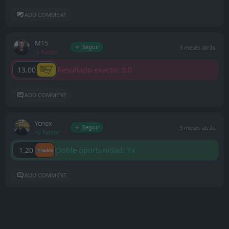
ADD COMMENT
M15
Seguir
3 meses atrás
-3 Puntos
Resultado exacto: 3:0
13.00
ADD COMMENT
Ycnex
Seguir
3 meses atrás
+0 Puntos
Doble oportunidad: 1x
1.20
ADD COMMENT