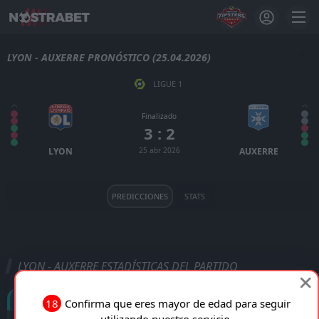
LYON - AUXERRE PRONÓSTICO (25.04.2026)
LIGUE 1
Finalizado
3 : 2
LYON
25 abr 2026
AUXERRE
PREDICCIONES
STATS
LYON - AUXERRE ESTADÍSTICAS DEL PARTIDO
Goles
18
Confirma que eres mayor de edad para seguir
utilizando nuestro servicio.