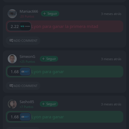
Maniac666
Seguir
3 meses atrás
-20 Puntos
Lyon para ganar la primera mitad
2.22
ADD COMMENT
SimeonG
Seguir
3 meses atrás
+25 Puntos
Lyon para ganar
1.68
ADD COMMENT
Sasho85
Seguir
3 meses atrás
+7 Puntos
Lyon para ganar
1.68