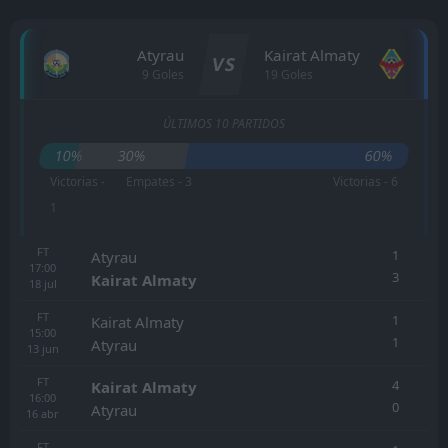
Atyrau
Kairat Almaty
VS
9 Goles
19 Goles
ÚLTIMOS 10 PARTIDOS
10%
30%
60%
Victorias -
Empates - 3
Victorias - 6
1
FT
1
Atyrau
17:00
3
Kairat Almaty
18
jul
FT
1
Kairat Almaty
15:00
1
Atyrau
13
jun
FT
4
Kairat Almaty
16:00
0
Atyrau
16
abr
FT