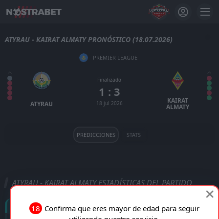
ATYRAU - KAIRAT ALMATY PRONÓSTICO (18.07.2026)
PREMIER LEAGUE
Finalizado
1 : 3
KAIRAT
ATYRAU
18 jul 2026
ALMATY
PREDICCIONES
STATS
ATYRAU - KAIRAT ALMATY ESTADÍSTICAS DEL PARTIDO
Goles
18
Confirma que eres mayor de edad para seguir
utilizando nuestro servicio.