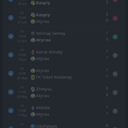
2
Kaspiy
05
Jul
FT
2
Kaspiy
15:00
L
0
Atyrau
27
Jun
FT
1
Yelimay Semey
14:00
W
2
Atyrau
21
Jun
FT
1
Kairat Almaty
13:00
D
1
Atyrau
13
Jun
FT
1
Atyrau
13:00
D
1
FK Tobol Kostanay
28
May
FT
0
Zhetysu
11:00
D
0
Atyrau
23
May
FT
1
Aktobe
13:00
D
1
Atyrau
17
May
FT
0
Okzhetpes