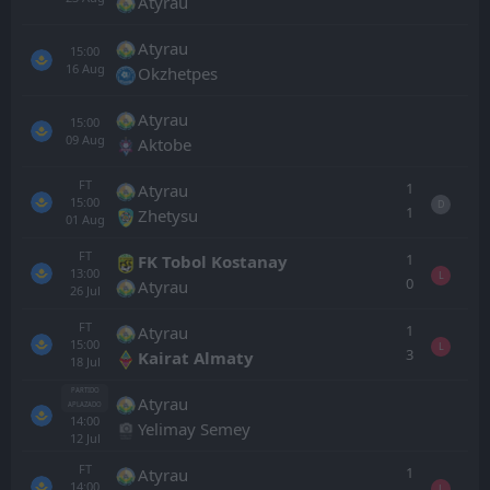
Atyrau
Atyrau
15:00
16
Aug
Okzhetpes
Atyrau
15:00
09
Aug
Aktobe
FT
1
Atyrau
15:00
D
1
Zhetysu
01
Aug
FT
1
FK Tobol Kostanay
13:00
L
0
Atyrau
26
Jul
FT
1
Atyrau
15:00
L
3
Kairat Almaty
18
Jul
PARTIDO
Atyrau
APLAZADO
14:00
Yelimay Semey
12
Jul
FT
1
Atyrau
14:00
L