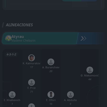
ALINEACIONES
Atyrau
Vladimir Cheburin
4-3-1-2
K. Kalmuratov
17
A. Buranchiev
O
20
Đ. Maksimović
44
F. Prce
71
E. Khatkevich
A. Abdulla
E. Ofori
1
9
15