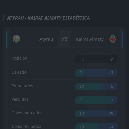
ATYRAU - KAIRAT ALMATY ESTADÍSTICA
VS
Atyrau
Kairat Almaty
Posición
13
2
Ganado
3
13
Empatados
10
6
Perdidos
6
1
Goles marcados
14
39
Goles recibidos
18
14