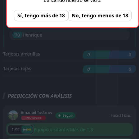
F. Prce
'8 ︎
Sí, tengo más de 18
No, tengo menos de 18
Edmilson
'15 ︎
Edmilson
'24 ︎
'70 ︎
Henrique
Tarjetas amarillas
0
0
Tarjetas rojas
0
0
PREDICCIÓN CON ANÁLISIS
Emanuil Todorov
Seguir
Hace 21 días
PRO TIPSTER
Equipo visitante/Más de 1,5
1.91