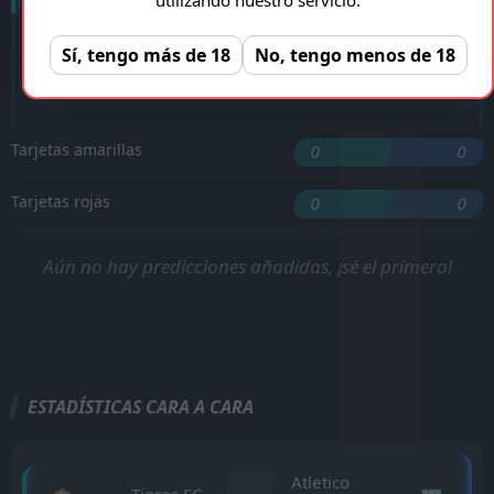
N. Rodriguez
'30 ︎
Sí, tengo más de 18
No, tengo menos de 18
A. Morelos
'37 ︎
Tarjetas amarillas
0
0
Tarjetas rojas
0
0
Aún no hay predicciones añadidas, ¡sé el primero!
ESTADÍSTICAS CARA A CARA
Atletico