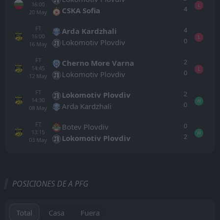
16:00
L
4
CSKA Sofia
20
May
FT
4
Arda Kardzhali
16:00
L
0
Lokomotiv Plovdiv
16
May
FT
2
Cherno More Varna
14:45
L
0
Lokomotiv Plovdiv
12
May
FT
2
Lokomotiv Plovdiv
14:30
W
0
Arda Kardzhali
08
May
FT
0
Botev Plovdiv
13:15
W
2
Lokomotiv Plovdiv
03
May
Todo
Casa
Fuera
POSICIONES DE A PFG
Lokomotiv Plovdiv
15:00
22
Aug
Arda Kardzhali
Total
Casa
Fuera