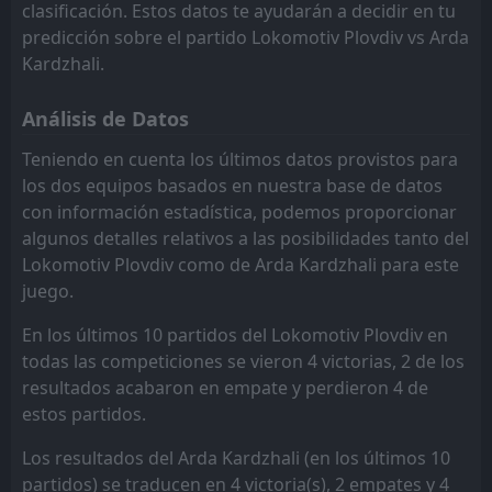
Slavia Sofia
Botev Plovdiv
10
6
2
1
0
0
2
0
0
1
2
0
clasificación. Estos datos te ayudarán a decidir en tu
predicción sobre el partido Lokomotiv Plovdiv vs Arda
Botev Vratsa
Lokomotiv Plovdiv
11
8
1
2
0
0
1
0
0
2
1
0
Kardzhali.
Septemvri Sofia
Slavia Sofia
12
10
1
1
0
0
1
0
0
1
1
0
Análisis de Datos
Lokomotiv Sofia
Botev Vratsa
11
9
1
2
0
0
0
0
1
2
0
0
Teniendo en cuenta los últimos datos provistos para
Cherno More Varna
Septemvri Sofia
13
12
1
2
0
0
0
0
1
2
0
0
los dos equipos basados en nuestra base de datos
con información estadística, podemos proporcionar
Dunav Ruse
Dunav Ruse
14
14
1
2
0
0
0
0
1
2
0
0
algunos detalles relativos a las posibilidades tanto del
Lokomotiv Plovdiv como de Arda Kardzhali para este
juego.
En los últimos 10 partidos del Lokomotiv Plovdiv en
todas las competiciones se vieron 4 victorias, 2 de los
resultados acabaron en empate y perdieron 4 de
estos partidos.
Los resultados del Arda Kardzhali (en los últimos 10
partidos) se traducen en 4 victoria(s), 2 empates y 4