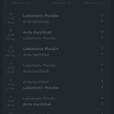
Victorias - 4
Empates - 3
Victorias - 3
FT
2
Lokomotiv Plovdiv
17:00
0
Arda Kardzhali
04
jul
FT
4
Arda Kardzhali
18:00
0
Lokomotiv Plovdiv
16
may
FT
2
Lokomotiv Plovdiv
16:30
0
Arda Kardzhali
08
may
FT
1
Lokomotiv Plovdiv
18:00
1
Arda Kardzhali
30
abr
FT
0
Arda Kardzhali
18:00
4
Lokomotiv Plovdiv
22
abr
FT
0
Lokomotiv Plovdiv
14:00
2
Arda Kardzhali
06
dic
FT