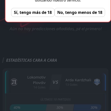
TRANSMISIÓN EN VIVO
VERIFICADA Y LEGAL!
Lokomotiv Plovdiv - Arda Kardzhali
Registro gratuito, sin anuncios!
Sí, tengo más de 18
No, tengo menos de 18
REGISTRAR
Aún no hay predicciones añadidas, ¡sé el primero!
ESTADÍSTICAS CARA A CARA
Lokomotiv
Arda Kardzhali
VS
Plovdiv
13 Goles
14 Goles
ÚLTIMOS 10 PARTIDOS
40%
30%
30%