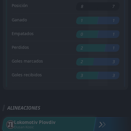
Posición
8
7
Ganado
1
1
Empatados
0
1
Perdidos
2
1
Goles marcados
2
3
Goles recibidos
3
3
ALINEACIONES
Lokomotiv Plovdiv
Dusan Kosic