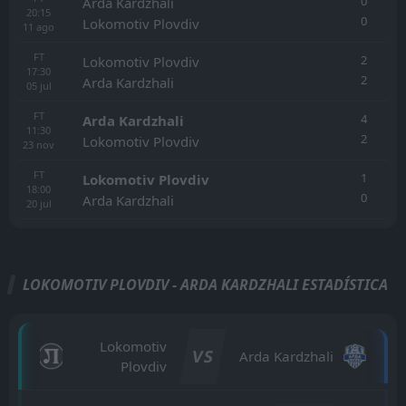
0
Arda Kardzhali
20:15
0
Lokomotiv Plovdiv
11
ago
FT
2
Lokomotiv Plovdiv
17:30
2
Arda Kardzhali
05
jul
FT
4
Arda Kardzhali
11:30
2
Lokomotiv Plovdiv
23
nov
FT
1
Lokomotiv Plovdiv
18:00
0
Arda Kardzhali
20
jul
LOKOMOTIV PLOVDIV - ARDA KARDZHALI ESTADÍSTICA
Lokomotiv
VS
Arda Kardzhali
Plovdiv