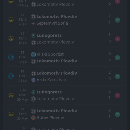
18:15
L
0
Lokomotiv Plovdiv
03
Aug
FT
2
Lokomotiv Plovdiv
18:15
W
1
Septemvri Sofia
26
Jul
FT
1
Ludogorets
18:15
L
0
Lokomotiv Plovdiv
18
Jul
FT
0
Rilski Sportist
15:00
W
2
Lokomotiv Plovdiv
08
Jul
FT
2
Lokomotiv Plovdiv
15:00
W
0
Arda Kardzhali
04
Jul
PEN
3
Ludogorets
16:00
L
1
Lokomotiv Plovdiv
29
May
FT
2
Lokomotiv Plovdiv
14:45
W
1
Botev Plovdiv
25
May
PEN
3
Lokomotiv Plovdiv