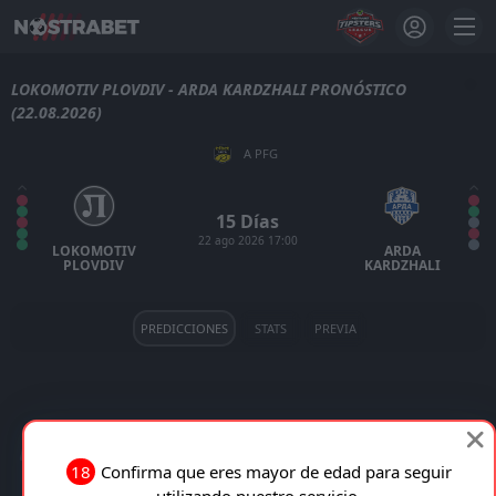
LOKOMOTIV PLOVDIV - ARDA KARDZHALI PRONÓSTICO
(22.08.2026)
A PFG
15 Días
22 ago 2026 17:00
LOKOMOTIV
ARDA
PLOVDIV
KARDZHALI
PREDICCIONES
STATS
PREVIA
LOKOMOTIV PLOVDIV VS ARDA KARDZHALI EN VIVO
18
Confirma que eres mayor de edad para seguir
utilizando nuestro servicio.