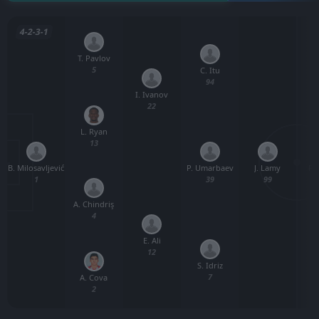
4-2-3-1
T. Pavlov
5
C. Itu
94
I. Ivanov
22
L. Ryan
13
B. Milosavljević
J. Lamy
P.
P. Umarbaev
1
99
39
A. Chindriş
4
E. Ali
12
S. Idriz
7
A. Cova
2