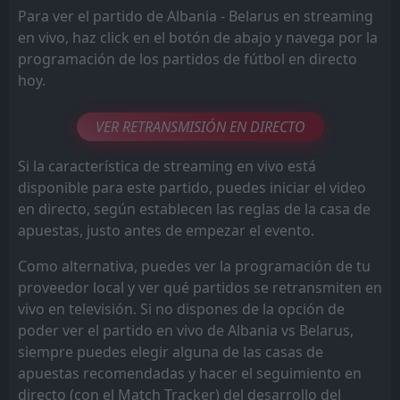
Para ver el partido de Albania - Belarus en streaming
en vivo, haz click en el botón de abajo y navega por la
programación de los partidos de fútbol en directo
hoy.
VER RETRANSMISIÓN EN DIRECTO
Si la característica de streaming en vivo está
disponible para este partido, puedes iniciar el video
en directo, según establecen las reglas de la casa de
apuestas, justo antes de empezar el evento.
Como alternativa, puedes ver la programación de tu
proveedor local y ver qué partidos se retransmiten en
vivo en televisión. Si no dispones de la opción de
poder ver el partido en vivo de Albania vs Belarus,
siempre puedes elegir alguna de las casas de
apuestas recomendadas y hacer el seguimiento en
directo (con el Match Tracker) del desarrollo del