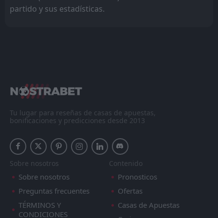
partido y sus estadísticas.
Tu lugar para reseñas de casas de apuestas,
bonificaciones y predicciones desde 2013
Sobre nosotros
Contenido
Sobre nosotros
Pronosticos
Preguntas frecuentes
Ofertas
TÉRMINOS Y
Casas de Apuestas
CONDICIONES