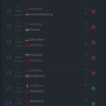
FT
0
Albania
18:00
L
1
Luxembourg
06
Jun
FT
0
Albania
18:00
L
1
Israel
03
Jun
FT
1
Ukraine
18:45
L
0
Albania
31
Mar
FT
2
Poland
19:45
L
1
Albania
26
Mar
FT
0
Albania
17:00
L
2
England
16
Nov
FT
0
andorra
19:45
W
1
Albania
13
Nov
FT
4
Albania
17:00
W
2