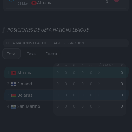
0
Albania
21
Mar
Todo
Casa
Fuera
POSICIONES DE UEFA NATIONS LEAGUE
Albania
18:45
UEFA NATIONS LEAGUE , LEAGUE C, GROUP 1
26
Sep
Belarus
Total
Casa
Fuera
FT
2
Belarus
16:30
D
2
Burkina Faso
09
Jun
M
W
D
L
GD
ÚLTIMOS 5
P
Albania
1
0
0
0
0
0
0
FT
4
Belarus
16:00
W
1
Syria
Finland
2
05
Jun
0
0
0
0
0
0
FT
1
Armenia
Belarus
3
0
0
0
0
0
0
14:00
W
2
Belarus
29
Mar
San Marino
4
0
0
0
0
0
0
FT
0
Cyprus
17:00
M
M
W
W
D
D
L
L
P
P
W
1
Belarus
26
Mar
Albania
Albania
1
1
0
0
0
0
0
0
0
0
0
0
FT