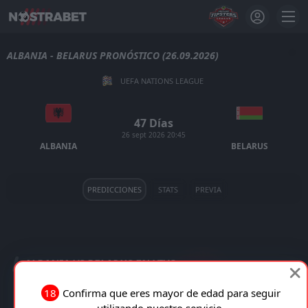
ALBANIA - BELARUS PRONÓSTICO (26.09.2026)
UEFA NATIONS LEAGUE
47 Días
26 sept 2026 20:45
ALBANIA
BELARUS
PREDICCIONES
STATS
PREVIA
ALBANIA VS BELARUS EN VIVO
18
Confirma que eres mayor de edad para seguir
TRANSMISIÓN EN VIVO
utilizando nuestro servicio.