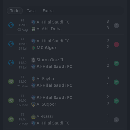
Todo
Casa
Fuera
FT
3
Al-Hilal Saudi FC
15:00
D
3
Al Ahli Doha
03
Aug
FT
0
Al-Hilal Saudi FC
16:00
L
2
MC Alger
29
Jul
FT
1
Sturm Graz II
14:30
W
2
Al-Hilal Saudi FC
19
Jul
FT
0
Al-Fayha
18:00
W
1
Al-Hilal Saudi FC
21
May
FT
2
Al-Hilal Saudi FC
16:05
W
0
Al Suqoor
16
May
FT
1
Al-Nassr
18:00
D
1
Al-Hilal Saudi FC
12
May