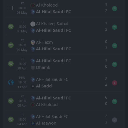
FT
1
Al Kholood
18:00
W
2
Al-Hilal Saudi FC
08
May
FT
1
Al Khaleej Saihat
18:00
W
2
Al-Hilal Saudi FC
05
May
FT
0
Al-Hazm
18:00
W
3
Al-Hilal Saudi FC
02
May
FT
1
Al-Hilal Saudi FC
18:00
W
0
Dhamk
28
Apr
PEN
2
Al-Hilal Saudi FC
18:00
L
4
Al Sadd
13
Apr
FT
6
Al-Hilal Saudi FC
18:00
W
0
Al Kholood
08
Apr
FT
2
Al-Hilal Saudi FC
18:00
D
2
Al Taawon
04
Apr