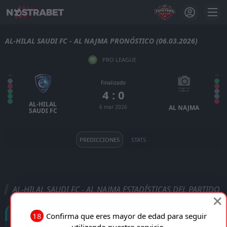
AL-HILAL SAUDI FC - AL NAJMA PRONÓSTICO (06.03.2026)
PRO LEAGUE
Finalizado
4 : 0
AL-HILAL
6 mar 2026
AL NAJMA
SAUDI FC
PREDICCIONES
STATS
AL-HILAL SAUDI FC - AL NAJMA ESTADÍSTICAS DEL PARTIDO
Goles
18
Confirma que eres mayor de edad para seguir
utilizando nuestro servicio.