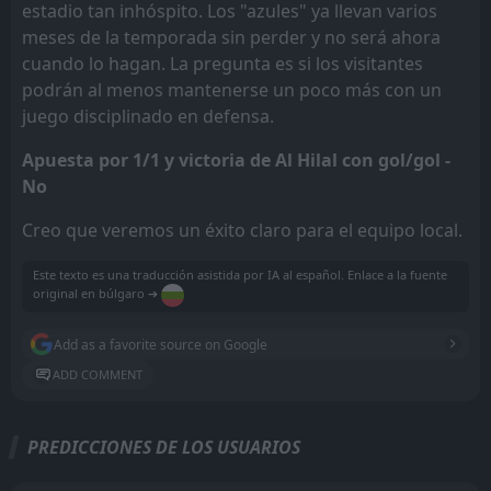
estadio tan inhóspito. Los "azules" ya llevan varios
meses de la temporada sin perder y no será ahora
cuando lo hagan. La pregunta es si los visitantes
podrán al menos mantenerse un poco más con un
juego disciplinado en defensa.
Apuesta por 1/1 y victoria de Al Hilal con gol/gol -
No
Creo que veremos un éxito claro para el equipo local.
Este texto es una traducción asistida por IA al español. Enlace a la fuente
original en búlgaro ➔
Add as a favorite source on Google
ADD COMMENT
PREDICCIONES DE LOS USUARIOS