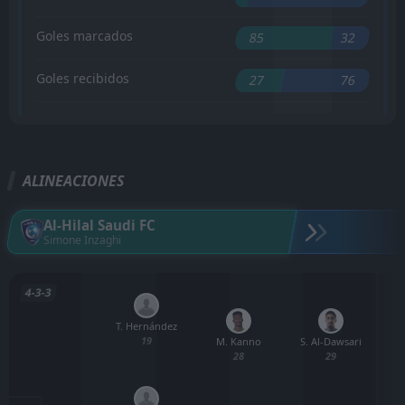
Goles marcados
85
32
Goles recibidos
27
76
ALINEACIONES
Al-Hilal Saudi FC
Simone Inzaghi
4-3-3
T. Hernández
19
M. Kanno
S. Al-Dawsari
28
29