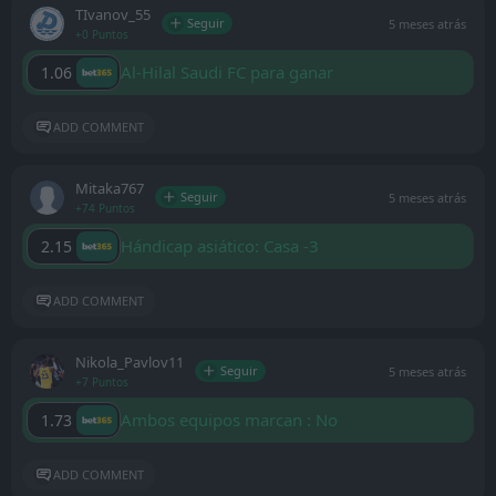
ТIvanov_55
Seguir
5 meses atrás
+0 Puntos
Al-Hilal Saudi FC para ganar
1.06
ADD COMMENT
Mitaka767
Seguir
5 meses atrás
+74 Puntos
Hándicap asiático: Casa -3
2.15
ADD COMMENT
Nikola_Pavlov11
Seguir
5 meses atrás
+7 Puntos
Ambos equipos marcan : No
1.73
ADD COMMENT