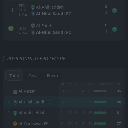
PEN
2
Al-Ahli Jeddah
19:00
W
4
Al-Hilal Saudi FC
18
Mar
FT
0
Al-Fateh
19:00
W
1
Al-Hilal Saudi FC
14
Mar
Todo
Casa
Fuera
POSICIONES DE PRO LEAGUE
FT
1
Al Najma
18:00
W
0
Al Shabab
20
May
Total
Casa
Fuera
FT
2
Al-Fateh
M
W
D
L
GD
ÚLTIMOS 5
P
15:55
L
0
Al Najma
Al-Nassr
1
34
28
2
4
63
86
14
May
Al-Hilal Saudi FC
2
FT
34
25
9
0
58
84
2
Al Najma
16:15
D
2
Al-Hazm
09
May
Al-Ahli Jeddah
3
34
25
6
3
46
81
FT
0
Al-Ettifaq
Al-Qadisiyah FC
4
34
23
8
3
49
77
18:00
D
0