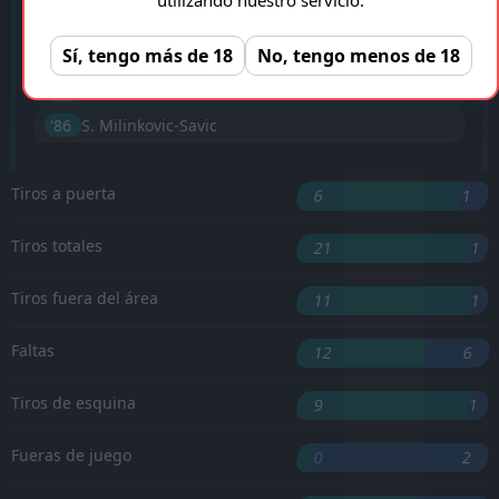
'43 ︎
K. Benzema
Sí, tengo más de 18
No, tengo menos de 18
'81 ︎
K. Benzema
'84 ︎
Malcom
'86 ︎
S. Milinkovic-Savic
Tiros a puerta
6
1
Tiros totales
21
1
Tiros fuera del área
11
1
Faltas
12
6
Tiros de esquina
9
1
Fueras de juego
0
2