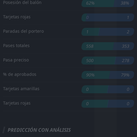
Posesión del balón
62%
38%
Tarjetas rojas
0
1
Paradas del portero
1
2
Pases totales
558
353
Pasa preciso
500
278
% de aprobados
90%
79%
Tarjetas amarillas
0
0
Tarjetas rojas
0
0
PREDICCIÓN CON ANÁLISIS