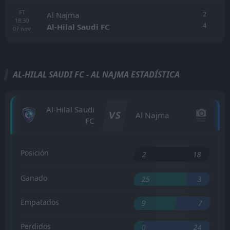
FT
2
Al Najma
18:30
4
Al-Hilal Saudi FC
07
nov
AL-HILAL SAUDI FC - AL NAJMA ESTADÍSTICA
Al-Hilal Saudi
VS
Al Najma
FC
Posición
2
18
Ganado
25
3
Empatados
9
7
Perdidos
0
24