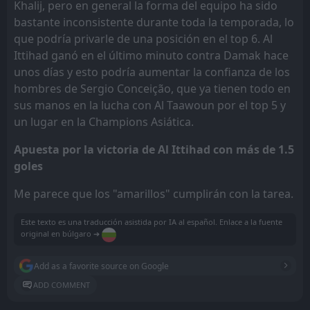
Khalij, pero en general la forma del equipo ha sido
bastante inconsistente durante toda la temporada, lo
que podría privarle de una posición en el top 6. Al
Ittihad ganó en el último minuto contra Damak hace
unos días y esto podría aumentar la confianza de los
hombres de Sergio Conceição, que ya tienen todo en
sus manos en la lucha con Al Taawoun por el top 5 y
un lugar en la Champions Asiática.
Apuesta por la victoria de Al Ittihad con más de 1.5
goles
Me parece que los "amarillos" cumplirán con la tarea.
Este texto es una traducción asistida por IA al español. Enlace a la fuente
original en búlgaro ➔
Add as a favorite source on Google
ADD COMMENT