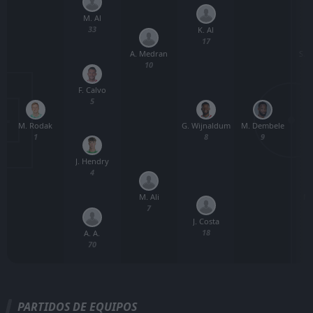
M. Al
33
K. Al
17
A. Medran
S. 
10
F. Calvo
5
M. Rodak
M. Dembele
G. Wijnaldum
1
9
8
J. Hendry
4
M. Ali
M.
7
J. Costa
18
A. A.
70
PARTIDOS DE EQUIPOS