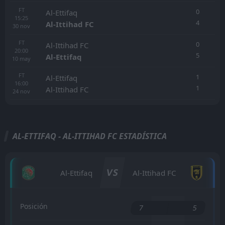
FT
0
Al-Ettifaq
15:25
4
Al-Ittihad FC
30
nov
FT
0
Al-Ittihad FC
20:00
5
Al-Ettifaq
10
may
FT
1
Al-Ettifaq
16:00
1
Al-Ittihad FC
24
nov
AL-ETTIFAQ - AL-ITTIHAD FC ESTADÍSTICA
VS
Al-Ettifaq
Al-Ittihad FC
Posición
7
5