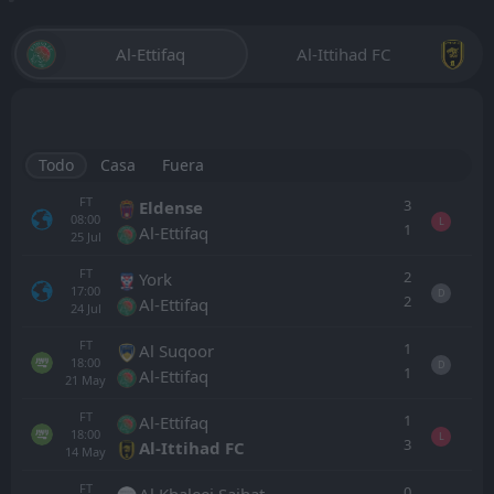
Al-Ettifaq
Al-Ittihad FC
Todo
Casa
Fuera
FT
3
Eldense
08:00
L
1
Al-Ettifaq
25
Jul
FT
2
York
17:00
D
2
Al-Ettifaq
24
Jul
FT
1
Al Suqoor
18:00
D
1
Al-Ettifaq
21
May
FT
1
Al-Ettifaq
18:00
L
3
Al-Ittihad FC
14
May
FT
0
Al Khaleej Saihat