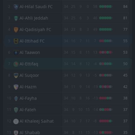
Al-Hilal Saudi FC
2
FT
34
25
9
0
58
84
1
Las Palmas
17:00
W
2
Al-Ittihad FC
25
Jul
Al-Ahli Jeddah
3
34
25
6
3
46
81
FT
2
Orlando Pirates
Al-Qadisiyah FC
4
34
23
8
3
49
77
17:00
W
3
Al-Ittihad FC
21
Jul
Al-Ittihad FC
5
34
16
7
11
7
55
FT
1
Al-Ittihad FC
18:00
L
Al Taawon
6
34
15
8
11
13
53
5
Al-Qadisiyah FC
21
May
Al-Ettifaq
7
34
14
8
12
-4
50
FT
3
Al Shabab
18:00
L
2
Al-Ittihad FC
17
Al Suqoor
May
8
34
12
9
13
-5
45
FT
1
Al-Ettifaq
Al-Hazm
9
34
11
9
14
-19
42
18:00
W
3
Al-Ittihad FC
14
May
Al-Fayha
10
34
10
8
16
-13
38
FT
2
Al-Ittihad FC
18:00
Al-Fateh
11
34
9
10
15
-14
37
W
1
Dhamk
10
May
Al Khaleej Saihat
12
34
10
7
17
-8
37
FT
0
Al-Ittihad FC
18:00
D
0
Al Kholood
Al Shabab
13
34
8
11
15
-13
35
04
May