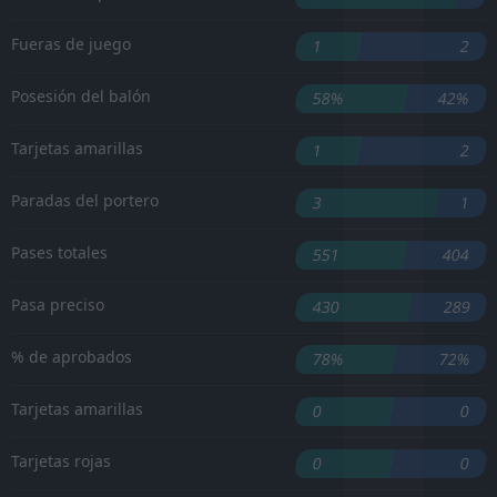
Fueras de juego
1
2
Posesión del balón
58%
42%
Tarjetas amarillas
1
2
Paradas del portero
3
1
Pases totales
551
404
Pasa preciso
430
289
% de aprobados
78%
72%
Tarjetas amarillas
0
0
Tarjetas rojas
0
0