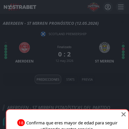
ABERDEEN - ST MIRREN PRONÓSTICO (12.05.2026)
SCOTLAND PREMIERSHIP
Finalizado
0 : 2
ABERDEEN
12 may 2026
ST MIRREN
PREDICCIONES
STATS
PREVIA
ABERDEEN - ST MIRREN ESTADÍSTICAS DEL PARTIDO
Goles
18
Confirma que eres mayor de edad para seguir
utilizando nuestro servicio.