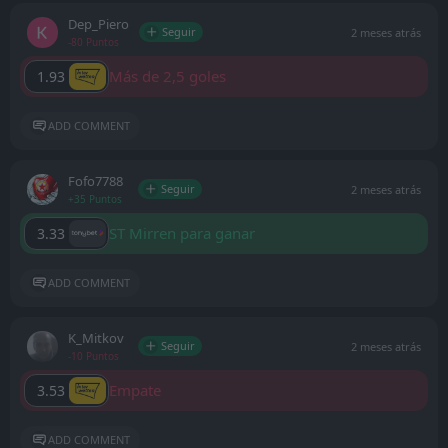
Dep_Piero
Seguir
2 meses atrás
-80 Puntos
Más de 2,5 goles
1.93
ADD COMMENT
Fofo7788
Seguir
2 meses atrás
+35 Puntos
ST Mirren para ganar
3.33
ADD COMMENT
K_Mitkov
Seguir
2 meses atrás
-10 Puntos
Empate
3.53
ADD COMMENT