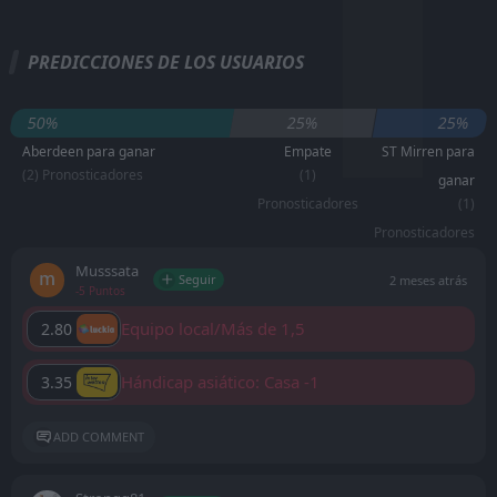
PREDICCIONES DE LOS USUARIOS
50%
25%
25%
Aberdeen para ganar
Empate
ST Mirren para
(2) Pronosticadores
(1)
ganar
Pronosticadores
(1)
Pronosticadores
Musssata
Seguir
2 meses atrás
-5 Puntos
Equipo local/Más de 1,5
2.80
Hándicap asiático: Casa -1
3.35
ADD COMMENT