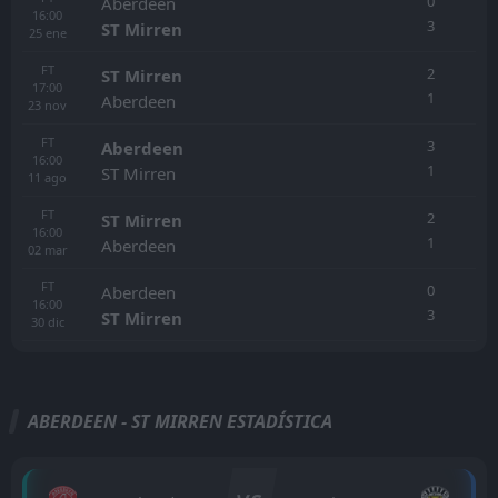
0
Aberdeen
16:00
3
ST Mirren
25
ene
FT
2
ST Mirren
17:00
1
Aberdeen
23
nov
FT
3
Aberdeen
16:00
1
ST Mirren
11
ago
FT
2
ST Mirren
16:00
1
Aberdeen
02
mar
FT
0
Aberdeen
16:00
3
ST Mirren
30
dic
ABERDEEN - ST MIRREN ESTADÍSTICA