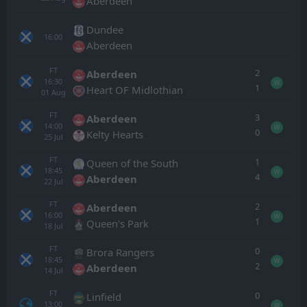
Aberdeen
Dundee
16:00
Aberdeen
FT
2
Aberdeen
16:30
W
1
Heart OF Midlothian
01
Aug
FT
3
Aberdeen
14:00
W
0
Kelty Hearts
25
Jul
FT
1
Queen of the South
18:45
W
4
Aberdeen
22
Jul
FT
2
Aberdeen
16:00
W
1
Queen's Park
18
Jul
FT
0
Brora Rangers
18:45
W
2
Aberdeen
14
Jul
FT
0
Linfield
13:00
W