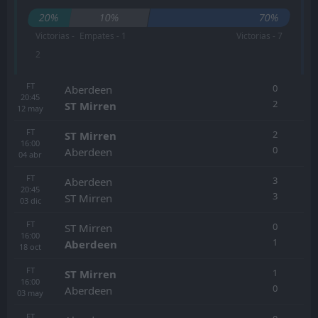
20%
10%
70%
Victorias -
Empates - 1
Victorias - 7
2
FT
0
Aberdeen
20:45
2
ST Mirren
12
may
FT
2
ST Mirren
16:00
0
Aberdeen
04
abr
FT
3
Aberdeen
20:45
3
ST Mirren
03
dic
FT
0
ST Mirren
16:00
1
Aberdeen
18
oct
FT
1
ST Mirren
16:00
0
Aberdeen
03
may
FT