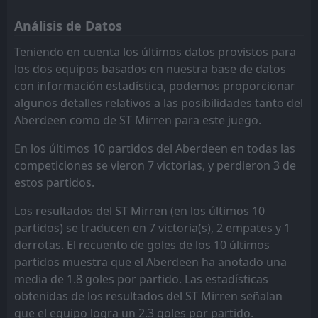
FT
1
Dundee
Hibernian
Hibernian
10
10
1
0
0
0
0
0
1
0
0
0
14:00
Análisis de Datos
L
0
ST Mirren
02
May
Dundee
Dundee
11
11
0
1
0
0
0
0
0
1
0
0
Teniendo en cuenta los últimos datos provistos para
los dos equipos basados en nuestra base de datos
Falkirk
Falkirk
12
12
1
0
0
0
0
0
1
0
0
0
con información estadística, podemos proporcionar
algunos detalles relativos a las posibilidades tanto del
Aberdeen como de ST Mirren para este juego.
En los últimos 10 partidos del Aberdeen en todas las
competiciones se vieron 7 victorias, y perdieron 3 de
estos partidos.
Los resultados del ST Mirren (en los últimos 10
partidos) se traducen en 7 victoria(s), 2 empates y 1
derrotas. El recuento de goles de los 10 últimos
partidos muestra que el Aberdeen ha anotado una
media de 1.8 goles por partido. Las estadísticas
obtenidas de los resultados del ST Mirren señalan
que el equipo logra un 2.3 goles por partido.