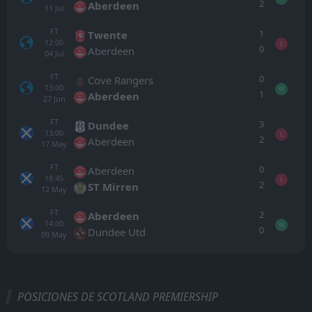
2
Aberdeen
11
Jul
FT
1
Twente
12:00
L
0
Aberdeen
04
Jul
FT
0
Cove Rangers
13:00
W
1
Aberdeen
27
Jun
FT
3
Dundee
13:00
L
2
Aberdeen
17
May
FT
0
Aberdeen
18:45
L
2
ST Mirren
12
May
FT
2
Aberdeen
14:00
W
0
Dundee Utd
09
May
Todo
Casa
Fuera
POSICIONES DE SCOTLAND PREMIERSHIP