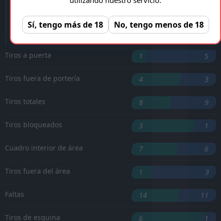
R. King
'42 ︎
Sí, tengo más de 18
No, tengo menos de 18
K. Phillips
'80 ︎
Tiros a puerta
1
5
Tiros fuera de portería
4
3
Tiros totales
8
9
Tiros bloqueados
3
1
Cuadro interior de área
7
6
Tiros fuera del área
1
3
Faltas
14
11
Tiros de esquina
6
1