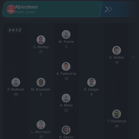
Aberdeen
Peter Leven
3-4-1-2
M. Frame
3
G. Molloy
21
K. Nisbet
M. 
15
A. Palaversa
18
P. Bratveit
D. Geiger
M. Knoester
99
8
5
A. Afeez
32
T. Olusanya
K. 
20
L. Morrison
23
N. Devlin