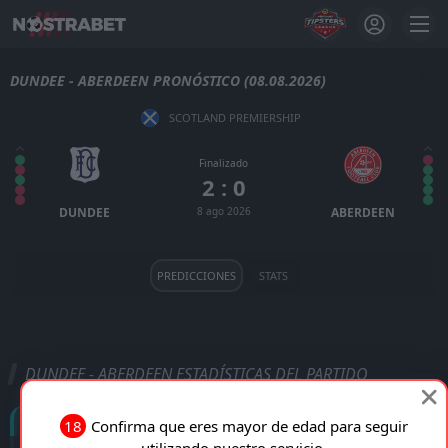
DUNDEE - ABERDEEN PRONÓSTICO (08.08.2026)
SCOTLAND PREMIERSHIP
Finalizado
2 : 0
DUNDEE
8 ago 2026
ABERDEEN
PREDICCIONES
STATS
DUNDEE - ABERDEEN ESTADÍSTICAS DEL PARTIDO
Goles
18
Confirma que eres mayor de edad para seguir
utilizando nuestro servicio.