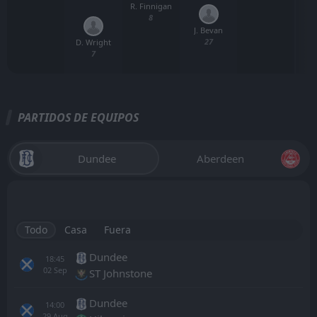
R. Finnigan
8
J. Bevan
27
D. Wright
7
PARTIDOS DE EQUIPOS
Dundee
Aberdeen
Todo
Casa
Fuera
Dundee
18:45
02
Sep
ST Johnstone
Dundee
14:00
29
Aug