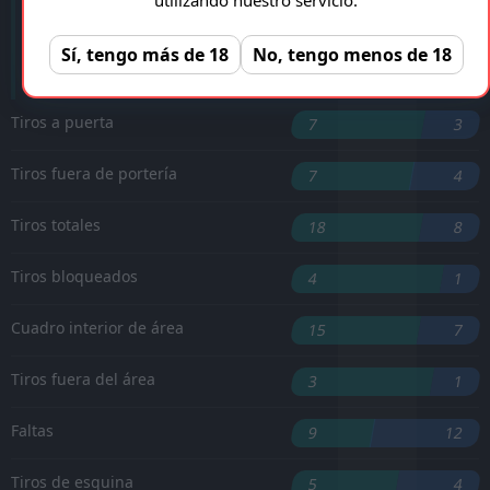
'9 ︎
J. Westley
Sí, tengo más de 18
No, tengo menos de 18
'56 ︎
J. Bevan
Tiros a puerta
7
3
Tiros fuera de portería
7
4
Tiros totales
18
8
Tiros bloqueados
4
1
Cuadro interior de área
15
7
Tiros fuera del área
3
1
Faltas
9
12
Tiros de esquina
5
4