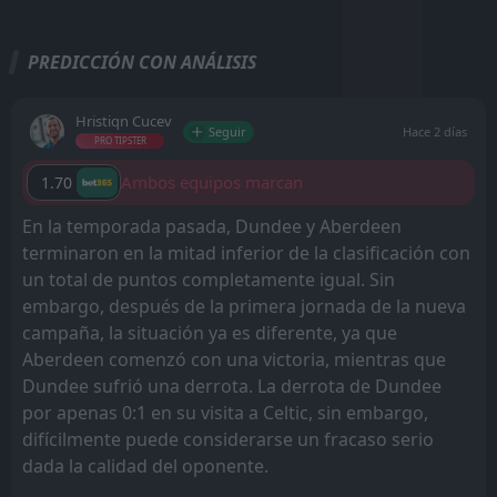
PREDICCIÓN CON ANÁLISIS
Hristiqn Cucev
Seguir
Hace 2 días
PRO TIPSTER
Ambos equipos marcan
1.70
En la temporada pasada, Dundee y Aberdeen
terminaron en la mitad inferior de la clasificación con
un total de puntos completamente igual. Sin
embargo, después de la primera jornada de la nueva
campaña, la situación ya es diferente, ya que
Aberdeen comenzó con una victoria, mientras que
Dundee sufrió una derrota. La derrota de Dundee
por apenas 0:1 en su visita a Celtic, sin embargo,
difícilmente puede considerarse un fracaso serio
dada la calidad del oponente.