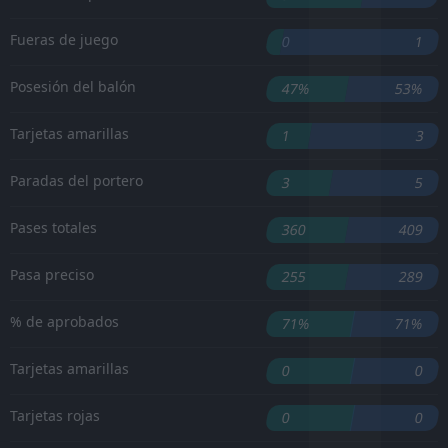
Fueras de juego
0
1
Posesión del balón
47%
53%
Tarjetas amarillas
1
3
Paradas del portero
3
5
Pases totales
360
409
Pasa preciso
255
289
% de aprobados
71%
71%
Tarjetas amarillas
0
0
Tarjetas rojas
0
0