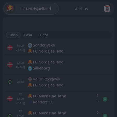
FC Nordsjaelland
Aarhus
Todo
Casa
Fuera
Sonderjyske
10:00
23
Aug
FC Nordsjaelland
FC Nordsjaelland
12:00
16
Aug
Silkeborg
Valur Reykjavik
20:30
FC Nordsjaelland
FT
1
FC Nordsjaelland
12:00
W
0
Randers FC
02
Aug
FT
6
FC Nordsjaelland
17:00
W