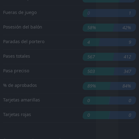
Fueras de juego
0
1
Posesión del balón
58%
42%
Paradas del portero
4
9
Pases totales
567
412
Pasa preciso
503
347
% de aprobados
89%
84%
Tarjetas amarillas
0
0
Tarjetas rojas
0
0