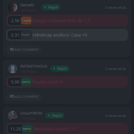
Genadii
Seguir
3 meses atrás
-10 Puntos
Equipo visitante/Más de 1,5
2.50
Hándicap asiático: Casa +0
2.31
ADD COMMENT
INFINITYHOUS
Seguir
3 meses atrás
-100 Puntos
Equipo local/Sí
5.00
ADD COMMENT
OstarPIRON
Seguir
3 meses atrás
-10 Puntos
Resultado exacto: 2:1
11.25