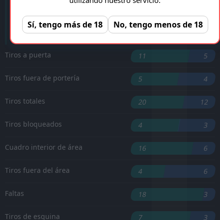
P. Mortensen
'31 ︎
Sí, tengo más de 18
No, tengo menos de 18
'83 ︎
L. Nene
Tiros a puerta
11
5
Tiros fuera de portería
5
4
Tiros totales
20
12
Tiros bloqueados
4
3
Cuadro interior de área
16
6
Tiros fuera del área
4
6
Faltas
18
3
Tiros de esquina
7
3