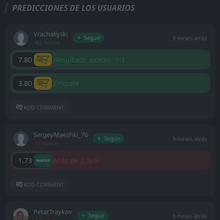
PREDICCIONES DE LOS USUARIOS
Vrachaliyski
Seguir
3 meses atrás
+62 Puntos
Resultado exacto: 1:1
7.80
Empate
3.80
ADD COMMENT
SergeyMaeshki_76
Seguir
3 meses atrás
-39 Puntos
Más de 2,5/Sí
1.73
ADD COMMENT
PetarTraykov
Seguir
3 meses atrás