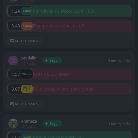
-4 Puntos
Hándicap asiático: Casa +1.5
1.24
Equipo local/Más de 1,5
3.48
ADD COMMENT
Sevdalln
Seguir
3 meses atrás
-16 Puntos
Más de 2,5 goles
1.57
FC Nordsjaelland para ganar
3.07
ADD COMMENT
Aramaza
Seguir
3 meses atrás
+7 Puntos
Doble oportunidad: 1x
1.67