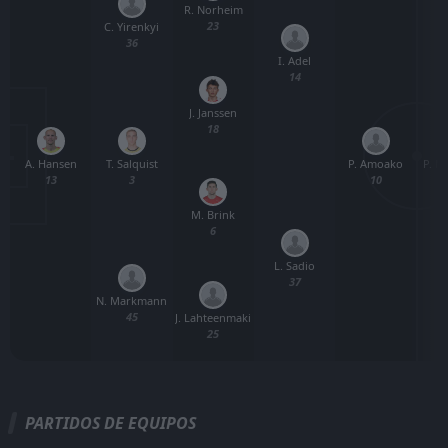
R. Norheim
23
C. Yirenkyi
36
I. Adel
14
J. Janssen
18
A. Hansen
P. Amoako
P. M
T. Salquist
13
10
3
M. Brink
6
L. Sadio
37
N. Markmann
45
J. Lahteenmaki
25
PARTIDOS DE EQUIPOS