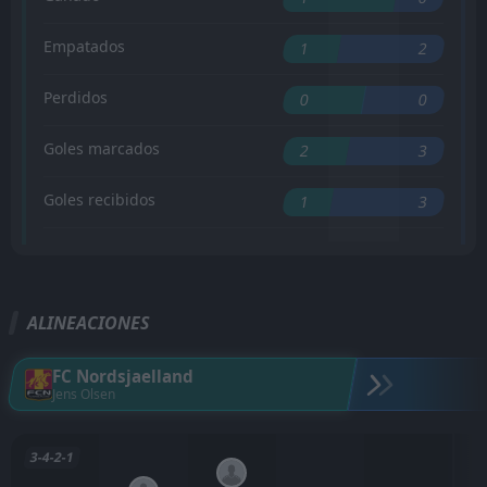
Empatados
1
2
Perdidos
0
0
Goles marcados
2
3
Goles recibidos
1
3
ALINEACIONES
FC Nordsjaelland
Jens Olsen
3-4-2-1