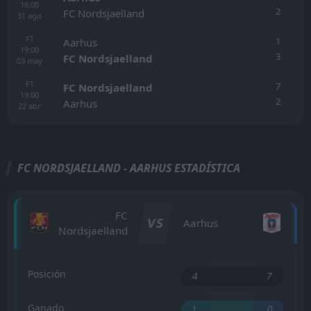
16:00
2
FC Nordsjaelland
31
ago
FT
1
Aarhus
19:00
3
FC Nordsjaelland
03
may
FT
7
FC Nordsjaelland
19:00
2
Aarhus
22
abr
FC NORDSJAELLAND - AARHUS ESTADÍSTICA
FC
VS
Aarhus
Nordsjaelland
Posición
4
7
Ganado
1
0