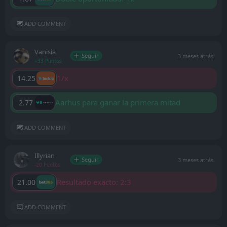
ADD COMMENT
Vanisia
Seguir
3 meses atrás
+33 Puntos
1/x
14.25
Aarhus para ganar la primera mitad
2.77
ADD COMMENT
Illyrian
Seguir
3 meses atrás
-20 Puntos
Resultado exacto: 2:3
21.00
ADD COMMENT