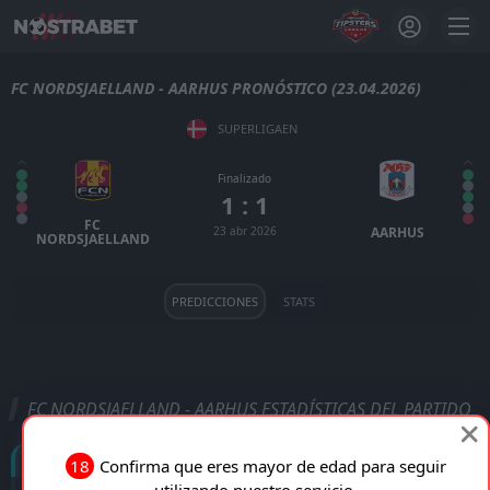
FC NORDSJAELLAND - AARHUS PRONÓSTICO (23.04.2026)
SUPERLIGAEN
Finalizado
1 : 1
FC
23 abr 2026
AARHUS
NORDSJAELLAND
PREDICCIONES
STATS
FC NORDSJAELLAND - AARHUS ESTADÍSTICAS DEL PARTIDO
Goles
18
Confirma que eres mayor de edad para seguir
utilizando nuestro servicio.