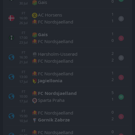
0
Gais
30
Jul
FT
1
AC Horsens
16:00
D
1
FC Nordsjaelland
26
Jul
FT
1
Gais
17:00
L
0
FC Nordsjaelland
23
Jul
FT
2
Hørsholm-Usserød
16:30
D
2
FC Nordsjaelland
21
Jul
FT
1
FC Nordsjaelland
13:00
L
2
Jagiellonia
17
Jul
FT
5
FC Nordsjaelland
10:00
W
1
Sparta Praha
17
Jul
FT
0
FC Nordsjaelland
15:00
L
2
Gornik Zabrze
10
Jul
FT
0
FC Nordsjaelland