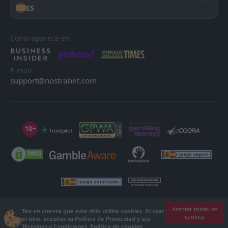
ES
Como aparece en
E-mail
support@nostrabet.com
18+
©2013 - 2026 Nostrabet.com - Todos los derechos reservados. ¡Este sitio
Aceptar todas las
Ten en cuenta que este sitio utiliza cookies. Al usar
cookies
no es apto para menores de 18 años!
el sitio, aceptas su Política de Privacidad y sus
18+ Por favor, ¡juega con responsabilidad!
Términos y Condiciones.
Política de cookies