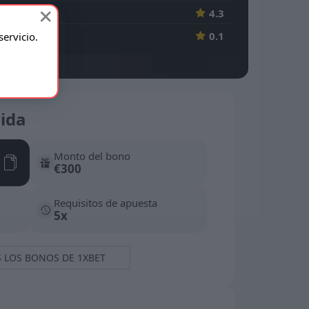
Pagos
4.3
Casino
0.1
ervicio.
nida
Monto del bono
€300
Requisitos de apuesta
5x
 LOS BONOS DE 1XBET