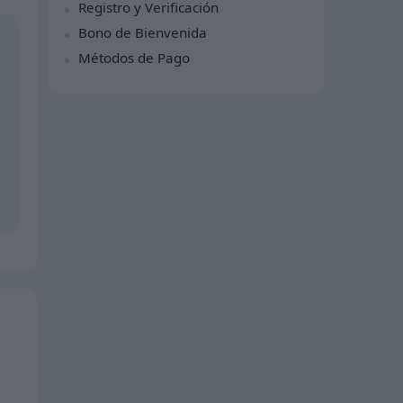
Registro y Verificación
Bono de Bienvenida
Métodos de Pago
Atención al Cliente
Seguridad y licencias
uego Responsable
Experiencias de Usuarios
Historia y Antecedentes
Nuestro veredicto y Rating
Preguntas y Respuestas