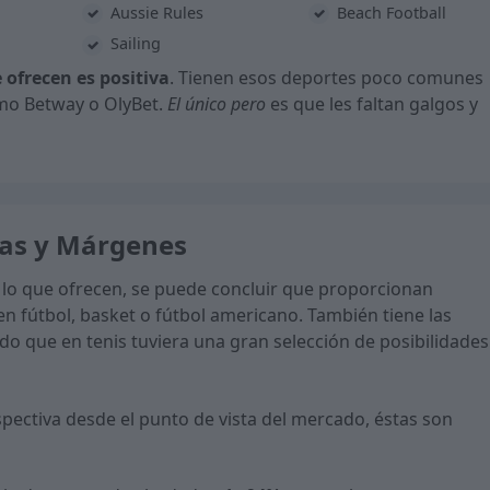
Aussie Rules
Beach Football
Sailing
 ofrecen es positiva
. Tienen esos deportes poco comunes
mo Betway o OlyBet.
El único pero
es que les faltan galgos y
tas y Márgenes
 lo que ofrecen, se puede concluir que proporcionan
n fútbol, basket o fútbol americano. También tiene las
do que en tenis tuviera una gran selección de posibilidades
pectiva desde el punto de vista del mercado, éstas son