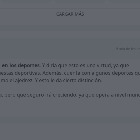
CARGAR MÁS
19 min de lectu
 en los deportes
. Y diría que esto es una virtud, ya que
uestas deportivas. Además, cuenta con algunos deportes q
o el ajedrez. Y esto le da cierta distinción.
a
, pero que seguro irá creciendo, ya que opera a nivel mund