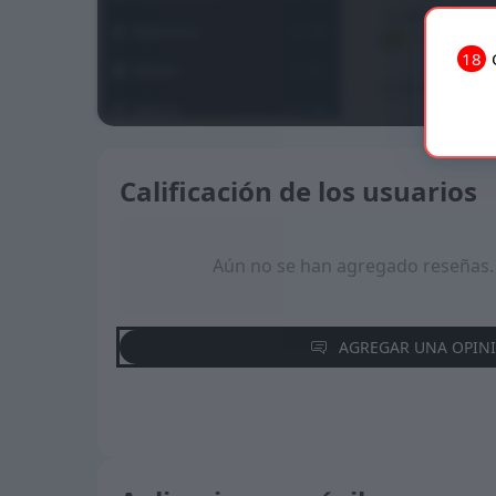
18
Calificación de los usuarios
Aún no se han agregado reseñas. 
AGREGAR UNA OPIN