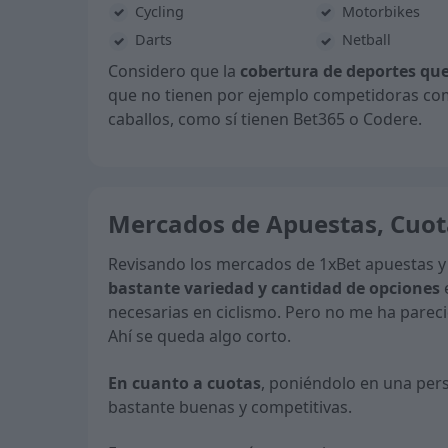
Cycling
Motorbikes
Darts
Netball
Considero que la
cobertura de deportes que
que no tienen por ejemplo competidoras co
caballos, como sí tienen Bet365 o Codere.
Mercados de Apuestas, Cuo
Revisando los mercados de 1xBet apuestas y
bastante variedad y cantidad de opciones
e
necesarias en ciclismo. Pero no me ha pareci
Ahí se queda algo corto.
En cuanto a cuotas
, poniéndolo en una pers
bastante buenas y competitivas.