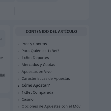
CONTENIDO DEL ARTÍCULO
ra
Pros y Contras
Para Quién es 1xBet?
ue
1xBet Deportes
Mercados y Cuotas
Apuestas en Vivo
ial
Características de Apuestas
Cómo Apostar?
1xBet Comparada
Casino
Opciones de Apuestas con el Móvil