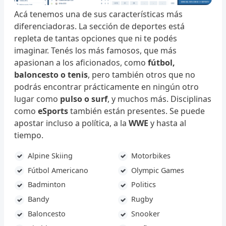
Acá tenemos una de sus características más
diferenciadoras. La sección de deportes está
repleta de tantas opciones que ni te podés
imaginar. Tenés los más famosos, que más
apasionan a los aficionados, como
fútbol,
baloncesto o tenis
, pero también otros que no
podrás encontrar prácticamente en ningún otro
lugar como
pulso o surf
, y muchos más. Disciplinas
como
eSports
también están presentes. Se puede
apostar incluso a política, a la
WWE
y hasta al
tiempo.
Alpine Skiing
Motorbikes
Fútbol Americano
Olympic Games
Badminton
Politics
Bandy
Rugby
Baloncesto
Snooker