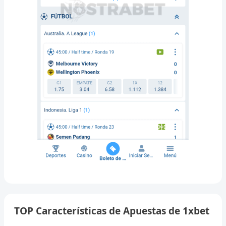
TOP Características de Apuestas de 1xbet