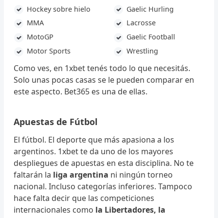
Hockey sobre hielo
Gaelic Hurling
MMA
Lacrosse
MotoGP
Gaelic Football
Motor Sports
Wrestling
Como ves, en 1xbet tenés todo lo que necesitás.
Solo unas pocas casas se le pueden comparar en
este aspecto. Bet365 es una de ellas.
Apuestas de Fútbol
El fútbol. El deporte que más apasiona a los
argentinos. 1xbet te da uno de los mayores
despliegues de apuestas en esta disciplina. No te
faltarán la
liga argentina
ni ningún torneo
nacional. Incluso categorías inferiores. Tampoco
hace falta decir que las competiciones
internacionales como
la Libertadores, la