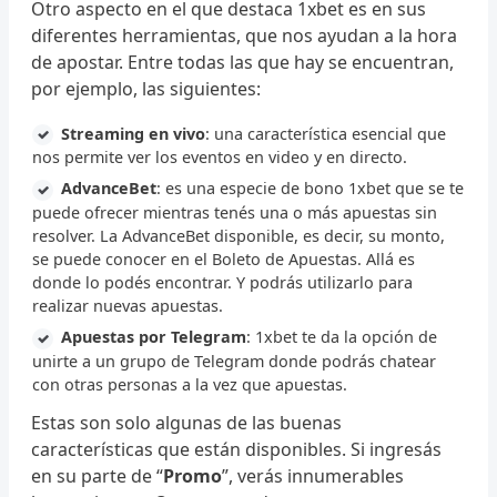
Otro aspecto en el que destaca 1xbet es en sus
diferentes herramientas, que nos ayudan a la hora
de apostar. Entre todas las que hay se encuentran,
por ejemplo, las siguientes:
Streaming en vivo
: una característica esencial que
nos permite ver los eventos en video y en directo.
AdvanceBet
: es una especie de bono 1xbet que se te
puede ofrecer mientras tenés una o más apuestas sin
resolver. La AdvanceBet disponible, es decir, su monto,
se puede conocer en el Boleto de Apuestas. Allá es
donde lo podés encontrar. Y podrás utilizarlo para
realizar nuevas apuestas.
Apuestas por Telegram
: 1xbet te da la opción de
unirte a un grupo de Telegram donde podrás chatear
con otras personas a la vez que apuestas.
Estas son solo algunas de las buenas
características que están disponibles. Si ingresás
en su parte de “
Promo
”, verás innumerables