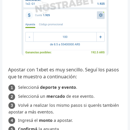
Apostar con 1xbet es muy sencillo. Seguí los pasos
que te muestro a continuación:
Seleccioná
deporte y evento
.
Seleccioná un
mercado
de ese evento.
Volvé a realizar los mismo pasos si querés también
apostar a más eventos.
Ingresá el
monto
a apostar.
Confirmá
la apuesta.