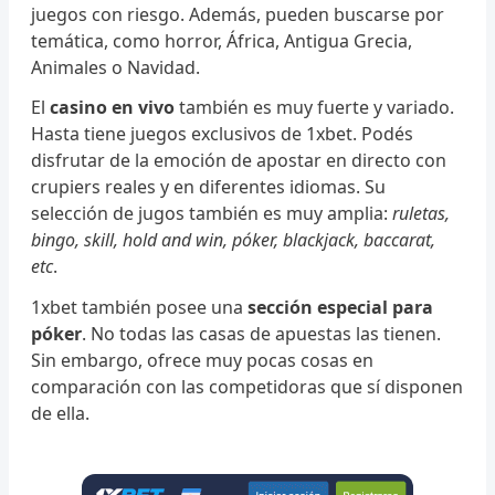
juegos con riesgo. Además, pueden buscarse por
temática, como horror, África, Antigua Grecia,
Animales o Navidad.
El
casino en vivo
también es muy fuerte y variado.
Hasta tiene juegos exclusivos de 1xbet. Podés
disfrutar de la emoción de apostar en directo con
crupiers reales y en diferentes idiomas. Su
selección de jugos también es muy amplia:
ruletas,
bingo, skill, hold and win, póker, blackjack, baccarat,
etc
.
1xbet también posee una
sección especial para
póker
. No todas las casas de apuestas las tienen.
Sin embargo, ofrece muy pocas cosas en
comparación con las competidoras que sí disponen
de ella.