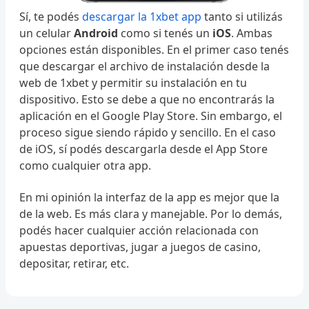
Sí, te podés
descargar la 1xbet app
tanto si utilizás
un celular
Android
como si tenés un
iOS
. Ambas
opciones están disponibles. En el primer caso tenés
que descargar el archivo de instalación desde la
web de 1xbet y permitir su instalación en tu
dispositivo. Esto se debe a que no encontrarás la
aplicación en el Google Play Store. Sin embargo, el
proceso sigue siendo rápido y sencillo. En el caso
de iOS, sí podés descargarla desde el App Store
como cualquier otra app.
En mi opinión la interfaz de la app es mejor que la
de la web. Es más clara y manejable. Por lo demás,
podés hacer cualquier acción relacionada con
apuestas deportivas, jugar a juegos de casino,
depositar, retirar, etc.