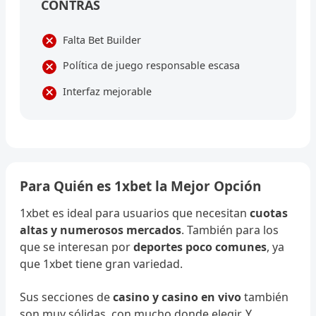
CONTRAS
Falta Bet Builder
Política de juego responsable escasa
Interfaz mejorable
Para Quién es 1xbet la Mejor Opción
1xbet es ideal para usuarios que necesitan
cuotas
altas y numerosos mercados
. También para los
que se interesan por
deportes poco comunes
, ya
que 1xbet tiene gran variedad.
Sus secciones de
casino y casino en vivo
también
son muy sólidas, con mucho donde elegir. Y