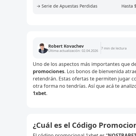
→ Serie de Apuestas Perdidas
Hasta 
Robert Kovachev
7 min de lectura
Última actualización: 02.04.2026
Uno de los aspectos más importantes que de
promociones
. Los bonos de bienvenida atra
retendrán. Estas ofertas te permiten jugar 
otra forma no tendrías. Así que acá te analiz
1xbet
.
¿Cuál es el Código Promocio
El código promocional 1xbet es “
NOSTRABE