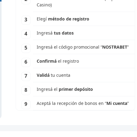
Casino)
Elegí
método de registro
Ingresá
tus datos
Ingresá el código promocional “
NOSTRABET
”
Confirmá
el registro
Validá
tu cuenta
Ingresá el
primer depósito
Aceptá la recepción de bonos en “
Mi cuenta
”