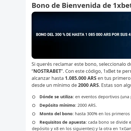
Bono de Bienvenida de 1xbet
Si querés reclamar este bono, seleccionalo d
“
NOSTRABET
”. Con este código, 1xBet te pe
alcanzar hasta
1.085.000 ARS
en tus primeros
desde un mínimo de
2000 ARS
. Estas son alg
Dónde se utiliza
: en eventos deportivos (una 
Depósito mínimo
: 2000 ARS.
Monto del bono
: hasta 300% en los primeros
Requisitos de apuesta
: cada bono se divide 
depósito y x8 en los siguientes) y la otra en 1xGa