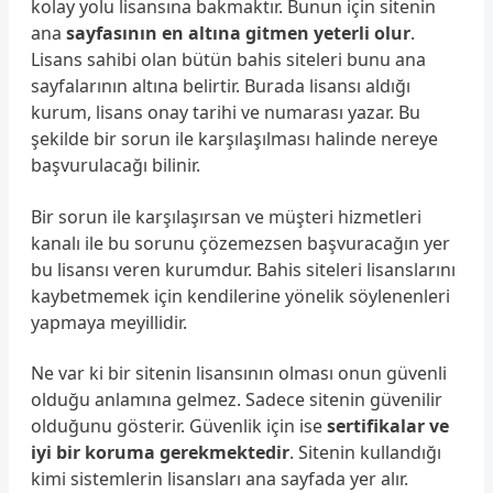
kolay yolu lisansına bakmaktır. Bunun için sitenin
ana
sayfasının en altına gitmen yeterli olur
.
Lisans sahibi olan bütün bahis siteleri bunu ana
sayfalarının altına belirtir. Burada lisansı aldığı
kurum, lisans onay tarihi ve numarası yazar. Bu
şekilde bir sorun ile karşılaşılması halinde nereye
başvurulacağı bilinir.
Bir sorun ile karşılaşırsan ve müşteri hizmetleri
kanalı ile bu sorunu çözemezsen başvuracağın yer
bu lisansı veren kurumdur. Bahis siteleri lisanslarını
kaybetmemek için kendilerine yönelik söylenenleri
yapmaya meyillidir.
Ne var ki bir sitenin lisansının olması onun güvenli
olduğu anlamına gelmez. Sadece sitenin güvenilir
olduğunu gösterir. Güvenlik için ise
sertifikalar ve
iyi bir koruma gerekmektedir
. Sitenin kullandığı
kimi sistemlerin lisansları ana sayfada yer alır.