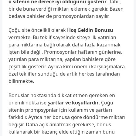
o sitenin ne derece iyi olduğunu gösterir
. Tabii,
bir de buna verdiği miktarı eklemek gerekir. Bazen
bedava bahisler de promosyonlardan sayılır.
Çoğu site öncelikli olarak
Hoş Geldin Bonusu
vermekte. Bu teklif sayesinde siteye ilk yatırılan
para miktarına bağlı olarak daha fazla kazanmak
işten bile değil. Promosyonlar haftanın günlerine,
yatırılan para miktarına, yapılan bahislere göre
çeşitlilik gösterir. Ayrıca kimi önemli karşılaşmalara
özel teklifler sunduğu de artık herkes tarafından
bilinmekte.
Bonuslar noktasında dikkat etmen gereken en
önemli nokta ise
şartlar ve koşullardır
. Çoğu
sitenin prpmpsypnlar için kullanım ve şartları
farklıdır. Ayrıca her bonusa göre döndürme miktarı
değişir. Daha açık anlatmak gerekirse, bonus
kullanarak bir kazanç elde ettiğin zaman bunu