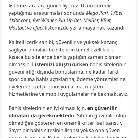
listemizi ara ara güncelliyoruz. Uzun süredir
yaptığımız araştırmalar sonunda
Mega Pari, 1XBet,
1XBit.com, Bet Winner, Pin-Up Bet, MelBet, VBet,
Mostbet ve efbet
listemizde yer almaya hak kazandı.
Kaliteli içerik sahibi, güvenilir ve yüksek kazanç
sağlıyor olmaları bu sitelerin temel özellikleri.
Kısaca bu sitelerde bahis yaptığın zaman pişman
olmazsın.
Listemizi oluştururken
bahis sitelerinin
güvenilirliği dışında bonuslarına, ne kadar farklı
spor dalına bahis açtıklarına, ödeme yöntemlerine,
üyelerine özel promosyonlarına, müşteri
hizmetlerine ve mobil uygulamalarına bakmaktayız.
Bahis sitelerinin en iyi olması için,
en güvenilir
olmaları da gerekmektedir
. Sitenin güvenilir olup
olmadığını gösteren en önemli kriter ise lisanstır.
Şayet bir bahis sitesinin lisansı yoksa ona güven
duymak zorlaşır. Bahis siteleri belli ülkelerden lisans