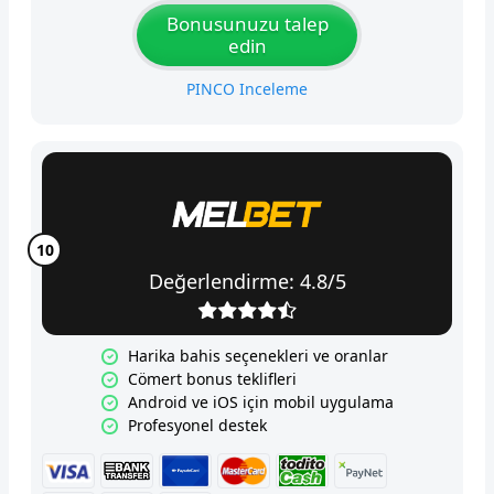
Bonusunuzu talep
edin
PINCO Inceleme
Değerlendirme: 4.8/5
Harika bahis seçenekleri ve oranlar
Cömert bonus teklifleri
Android ve iOS için mobil uygulama
Profesyonel destek