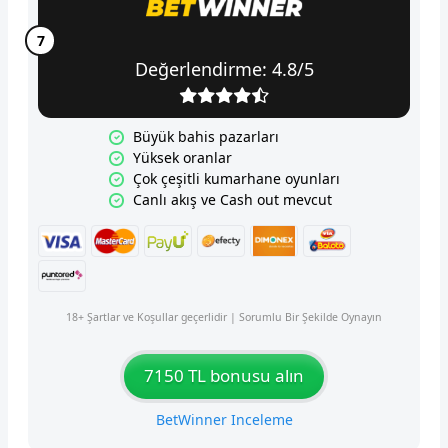
Değerlendirme: 4.8/5
Büyük bahis pazarları
Yüksek oranlar
Çok çeşitli kumarhane oyunları
Canlı akış ve Cash out mevcut
18+ Şartlar ve Koşullar geçerlidir | Sorumlu Bir Şekilde Oynayın
7150 TL bonusu alın
BetWinner Inceleme