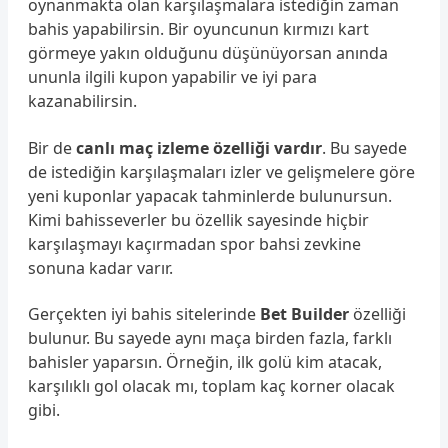
oynanmakta olan karşılaşmalara istediğin zaman
bahis yapabilirsin. Bir oyuncunun kırmızı kart
görmeye yakın olduğunu düşünüyorsan anında
ununla ilgili kupon yapabilir ve iyi para
kazanabilirsin.
Bir de
canlı maç izleme özelliği vardır
. Bu sayede
de istediğin karşılaşmaları izler ve gelişmelere göre
yeni kuponlar yapacak tahminlerde bulunursun.
Kimi bahisseverler bu özellik sayesinde hiçbir
karşılaşmayı kaçırmadan spor bahsi zevkine
sonuna kadar varır.
Gerçekten iyi bahis sitelerinde
Bet Builder
özelliği
bulunur. Bu sayede aynı maça birden fazla, farklı
bahisler yaparsın. Örneğin, ilk golü kim atacak,
karşılıklı gol olacak mı, toplam kaç korner olacak
gibi.