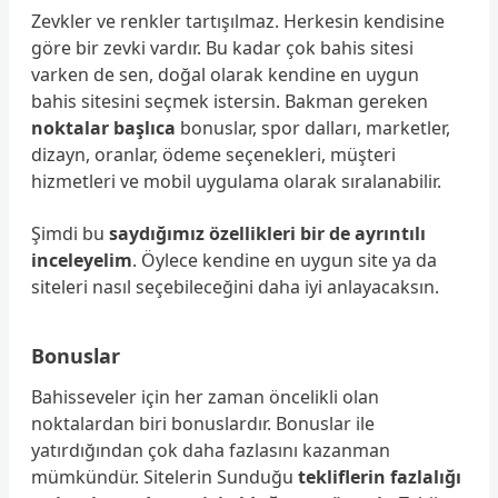
Zevkler ve renkler tartışılmaz. Herkesin kendisine
göre bir zevki vardır. Bu kadar çok bahis sitesi
varken de sen, doğal olarak kendine en uygun
bahis sitesini seçmek istersin. Bakman gereken
noktalar başlıca
bonuslar, spor dalları, marketler,
dizayn, oranlar, ödeme seçenekleri, müşteri
hizmetleri ve mobil uygulama olarak sıralanabilir.
Şimdi bu
saydığımız özellikleri bir de ayrıntılı
inceleyelim
. Öylece kendine en uygun site ya da
siteleri nasıl seçebileceğini daha iyi anlayacaksın.
Bonuslar
Bahisseveler için her zaman öncelikli olan
noktalardan biri bonuslardır. Bonuslar ile
yatırdığından çok daha fazlasını kazanman
mümkündür. Sitelerin Sunduğu
tekliflerin fazlalığı