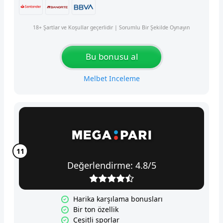
18+ Şartlar ve Koşullar geçerlidir | Sorumlu Bir Şekilde Oynayın
Bu bonusu al
Melbet Inceleme
Değerlendirme: 4.8/5
Harika karşılama bonusları
Bir ton özellik
Çeşitli sporlar