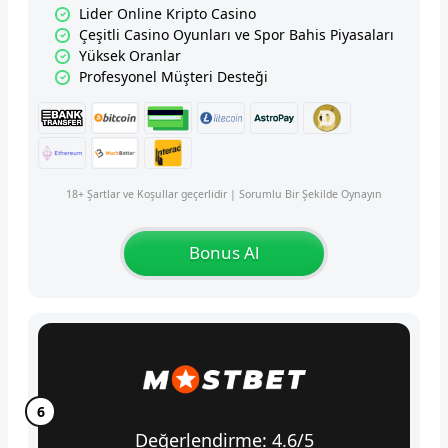
Lider Online Kripto Casino
Çeşitli Casino Oyunları ve Spor Bahis Piyasaları
Yüksek Oranlar
Profesyonel Müşteri Desteği
18+ Şartlar ve Koşullar geçerlidir | Sorumlu Bir Şekilde Oynayın
Bonus Al
Değerlendirme: 4.6/5