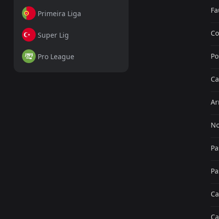
Fa
Primeira Liga
Co
Super Lig
Po
Pro League
Ca
Ar
No
Pa
Pa
Ca
Ca