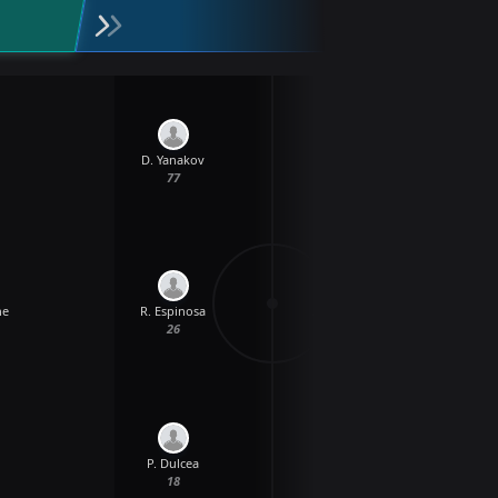
D. Yanakov
G.
77
A. Chică-Roșă
he
R. Espinosa
T
9
26
u
P. Dulcea
R
18