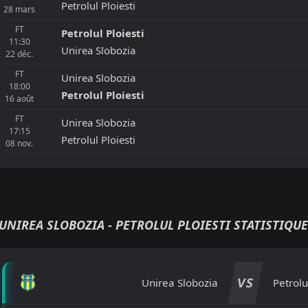
Petrolul Ploiesti
28
mars
FT
Petrolul Ploiesti
11:30
Unirea Slobozia
22
déc.
FT
Unirea Slobozia
18:00
Petrolul Ploiesti
16
août
FT
Unirea Slobozia
17:15
Petrolul Ploiesti
08
nov.
UNIREA SLOBOZIA - PETROLUL PLOIESTI STATISTIQUE
VS
Unirea Slobozia
Petrolu