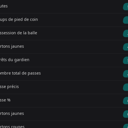
utes
ups de pied de coin
ssession de la balle
rtons jaunes
rêts du gardien
mbre total de passes
sse précis
sse %
rtons jaunes
rtons rouges