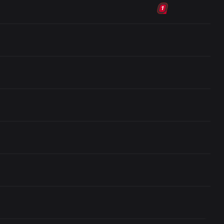
3
2
0
1
4
6
1
3
2
0
1
1
6
3
2
0
1
0
6
3
1
2
0
1
5
3
1
1
1
3
4
3
1
1
1
1
4
3
1
1
1
1
4
3
1
1
1
0
4
3
1
1
1
-4
4
3
1
0
2
2
3
3
1
0
2
-4
3
3
0
2
1
-1
2