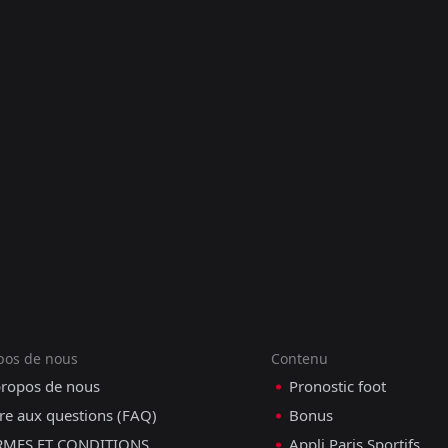
d
reda
ersitatea Craiova
itatea Cluj
itesti
 Bucuresti
Constanta
OSK Sfantu Gheorghe
ul Hunedoara
osani
pos de nous
Contenu
ntari
ersitatea Craiova
propos de nous
Pronostic foot
re aux questions (FAQ)
Bonus
 Bucuresti
itatea Cluj
RMES ET CONDITIONS
Appli Paris Sportifs