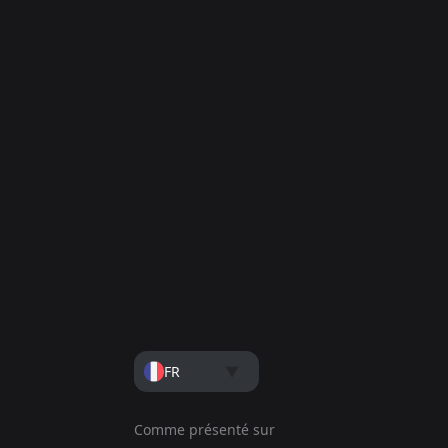
3
0
1
2
-5
1
3
0
0
3
-6
0
M
M
W
W
D
D
L
L
P
P
2
1
2
1
0
0
0
0
6
3
2
1
2
0
0
1
0
0
6
1
2
1
2
0
0
1
0
0
6
1
2
2
2
0
0
1
0
1
6
1
2
2
1
0
1
1
0
1
4
1
2
2
1
0
1
1
0
1
4
1
2
2
1
0
1
1
0
1
4
1
FR
2
1
1
0
1
0
0
1
4
0
1
1
1
0
0
0
0
1
3
0
Comme présenté sur