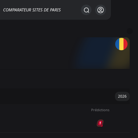
COMPARATEUR SITES DE PARIS
M
W
D
L
GD
DERNIERS 5
P
Prédictions
3
2
1
0
4
7
1
3
2
1
0
3
7