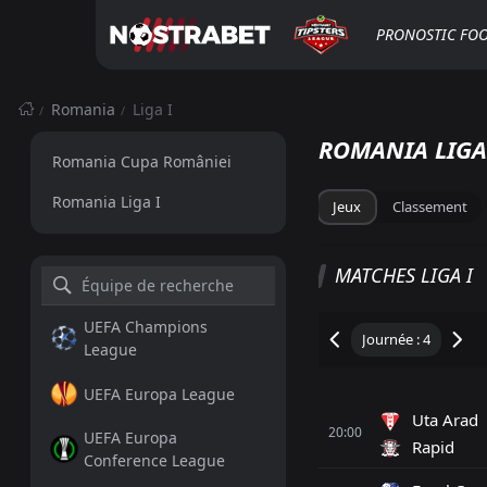
PRONOSTIC FO
Romania
Liga I
ROMANIA LIGA
Romania Cupa României
Romania Liga I
Jeux
Classement
LIGA I CLASSEME
MATCHES LIGA I
UEFA Champions
League
Total
Équipe loc
UEFA Europa League
FCSB
1
Uta Arad
20:00
UEFA Europa
Rapid
Rapid
2
Conference League