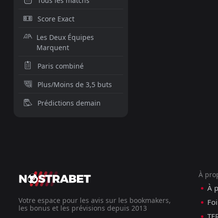
Tous les matchs
Uta Ara
15
Score Exact
Csiksze
16
Les Deux Équipes
Marquent
Rapid
FCSB
2
1
Paris combiné
CS Univ
Rapid
3
2
Plus/Moins de 3,5 buts
Univers
Oţelul
4
6
Prédictions demain
Arges P
Dinamo
5
7
FCSB
Farul 
1
8
Oţelul
Sepsi 
10
6
Corvin
FC Bot
14
9
À pro
FC Volu
CS Univ
11
3
À 
Votre espace pour les avis sur les bookmakers,
Foi
Dinamo
Univers
4
7
les bonus et les prévisions depuis 2013
TE