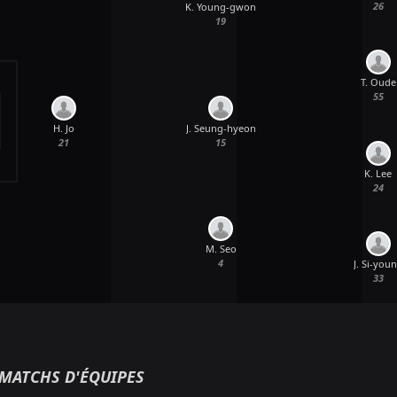
26
K. Young-gwon
19
T. Oude
55
H. Jo
J. Seung-hyeon
21
15
K. Lee
24
M. Seo
4
J. Si-you
33
MATCHS D'ÉQUIPES