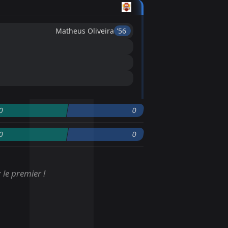
Matheus Oliveira
'56 ︎
0
0
0
0
 le premier !