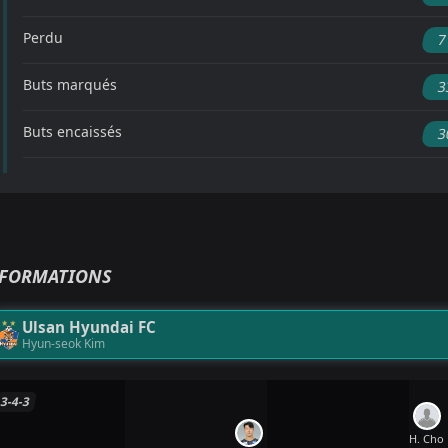
Perdu
7
Buts marqués
3
Buts encaissés
3
FORMATIONS
Ulsan Hyundai FC
Hyun-seok Kim
3-4-3
H. Cho