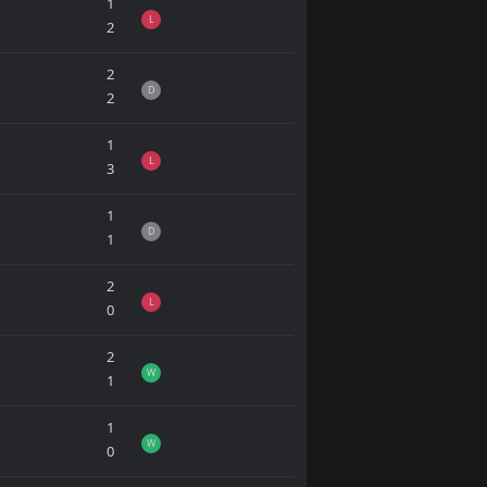
1
L
2
2
D
2
1
L
3
1
D
1
2
L
0
2
W
1
1
W
0