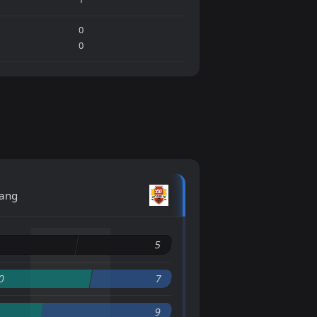
0
0
ang
2
5
0
7
9