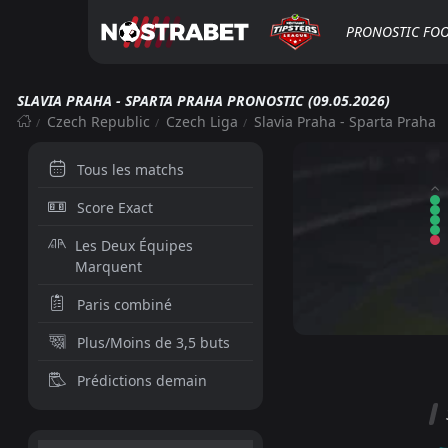
PRONOSTIC FO
SLAVIA PRAHA - SPARTA PRAHA PRONOSTIC (09.05.2026)
Czech Republic
Czech Liga
Slavia Praha - Sparta Praha
Tous les matchs
Score Exact
Les Deux Équipes
Marquent
Paris combiné
Plus/Moins de 3,5 buts
Prédictions demain