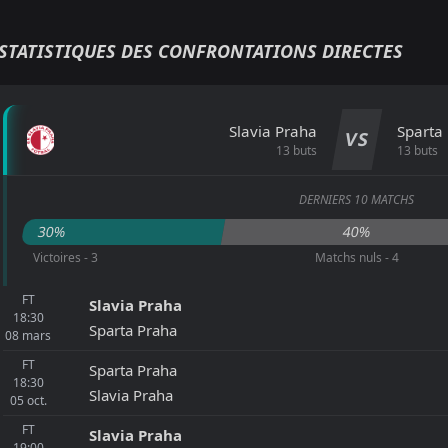
STATISTIQUES DES CONFRONTATIONS DIRECTES
Slavia Praha
Sparta
VS
13 buts
13 buts
DERNIERS 10 MATCHS
30%
40%
Victoires - 3
Matchs nuls - 4
FT
Slavia Praha
18:30
Sparta Praha
08
mars
FT
Sparta Praha
18:30
Slavia Praha
05
oct.
FT
Slavia Praha
19:00