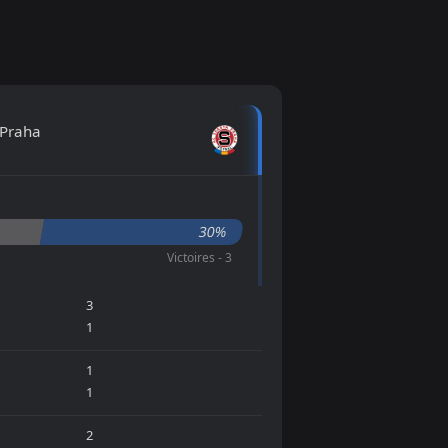
 Praha
30%
Victoires - 3
3
1
1
1
2