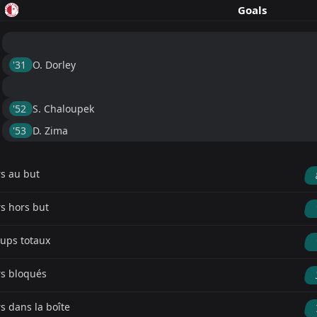
Goals
'31 ︎
O. Dorley
'52 ︎
S. Chaloupek
'53 ︎
D. Zima
rs au but
rs hors but
ups totaux
rs bloqués
rs dans la boîte