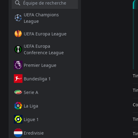
UEFA Champions
League
UEFA Europa League
UEFA Europa
Conference League
Premier League
Ti
Bundesliga 1
Ti
Serie A
Co
La Liga
Ti
Ligue 1
Eredivisie
Ti