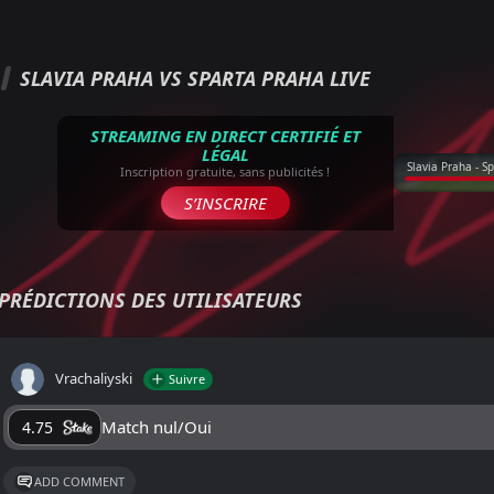
SLAVIA PRAHA VS SPARTA PRAHA LIVE
STREAMING EN DIRECT CERTIFIÉ ET
LÉGAL
Slavia Praha - S
Inscription gratuite, sans publicités !
S’INSCRIRE
PRÉDICTIONS DES UTILISATEURS
Vrachaliyski
Suivre
Match nul/Oui
4.75
ADD COMMENT