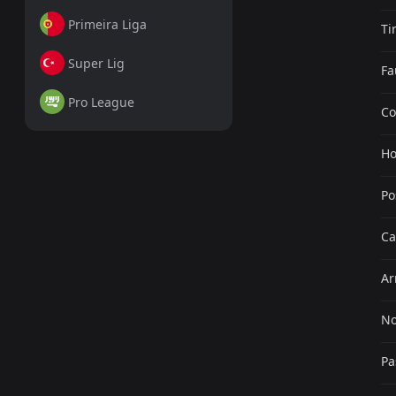
Primeira Liga
Ti
Super Lig
Fa
Pro League
Co
Ho
Po
Ca
Ar
No
Pa