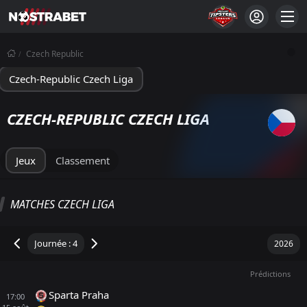
Czech Republic
Czech-Republic Czech Liga
CZECH-REPUBLIC CZECH LIGA
Jeux
Classement
CZECH LIGA CLASSEMENT
MATCHES CZECH LIGA
Total
Équipe locale
Équipe visiteuse
M
W
D
L
GD
DERNIERS 5
P
Prédictions
Slavia Praha
1
3
3
0
0
9
9
Sparta Praha
17:00