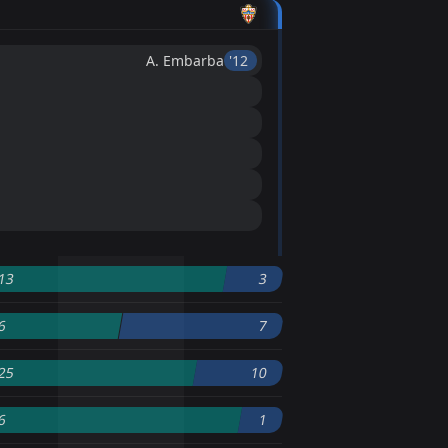
A. Embarba
'12 ︎
13
3
6
7
25
10
6
1