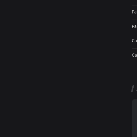
Pa
Pa
Ca
Ca