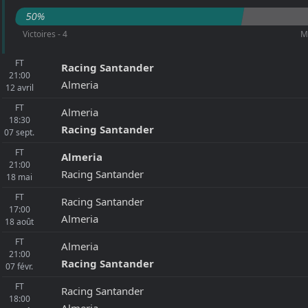
50%
Victoires - 4
Ma
FT
Racing Santander
21:00
Almeria
12
avril
FT
Almeria
18:30
Racing Santander
07
sept.
FT
Almeria
21:00
Racing Santander
18
mai
FT
Racing Santander
17:00
Almeria
18
août
FT
Almeria
21:00
Racing Santander
07
févr.
FT
Racing Santander
18:00
Almeria