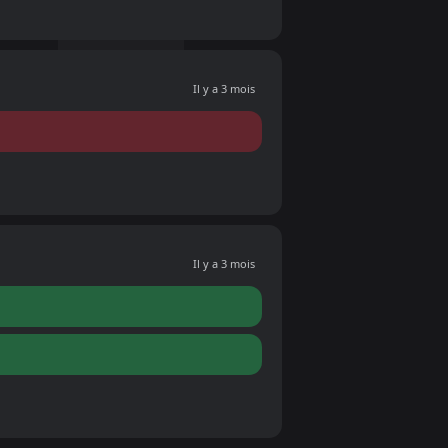
Il y a 3 mois
Il y a 3 mois