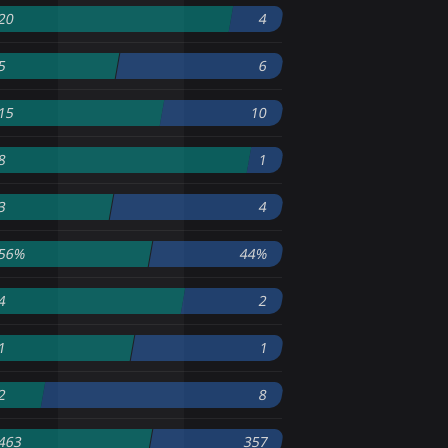
20
4
5
6
15
10
8
1
3
4
56%
44%
4
2
1
1
2
8
463
357