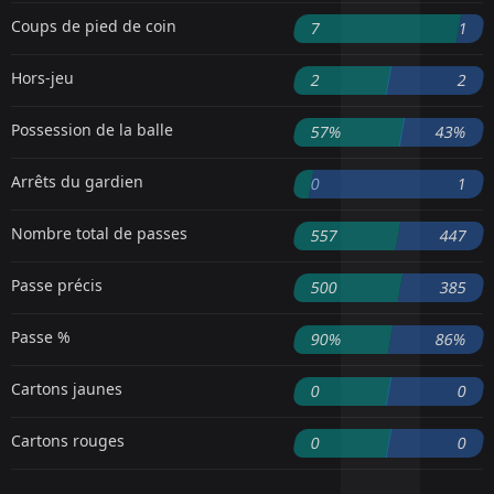
Coups de pied de coin
7
1
Hors-jeu
2
2
Possession de la balle
57%
43%
Arrêts du gardien
0
1
Nombre total de passes
557
447
Passe précis
500
385
Passe %
90%
86%
Cartons jaunes
0
0
Cartons rouges
0
0