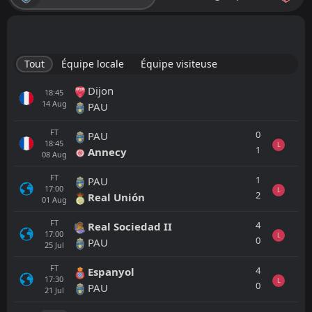
Tout
Équipe locale
Équipe visiteuse
Dijon
18:45
14
Aug
PAU
FT
0
PAU
18:45
L
1
Annecy
08
Aug
FT
1
PAU
17:00
L
2
Real Unión
01
Aug
FT
4
Real Sociedad II
17:00
L
0
PAU
25
Jul
FT
4
Espanyol
17:30
L
0
PAU
21
Jul