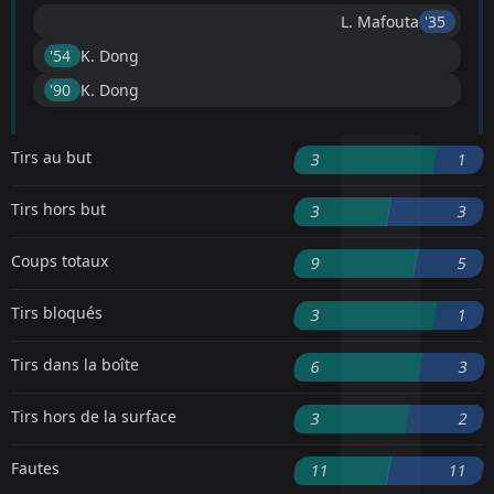
L. Mafouta
'35 ︎
'54 ︎
K. Dong
'90 ︎
K. Dong
Tirs au but
3
1
Tirs hors but
3
3
Coups totaux
9
5
Tirs bloqués
3
1
Tirs dans la boîte
6
3
Tirs hors de la surface
3
2
Fautes
11
11