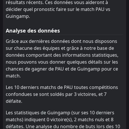
Laval
Grenoble
résultats récents. Ces données vous aideront à
17
16
0
1
0
0
0
0
0
1
0
0
décider quel pronostic faire sur le match PAU vs
Grenoble
PAU
15
16
0
0
0
0
0
0
0
0
0
0
Guingamp.
PAU
Nantes
15
14
1
0
0
0
0
0
1
0
0
0
Analyse des données
Nantes
Guingamp
14
13
1
1
0
0
0
0
1
1
0
0
Grâce aux dernières données dont nous disposons
Saint Etienne
Boulogne
10
1
0
0
0
0
0
0
0
0
0
0
sur chacune des équipes et grâce à notre base de
données comportant des informations statistiques,
Reims
Clermont Foot
12
11
0
0
0
0
0
0
0
0
0
0
nous pouvons vous donner quelques détails sur les
Nancy
Dunkerque
9
2
0
0
0
0
0
0
0
0
0
0
chances de gagner de PAU et de Guingamp pour ce
match.
Dijon
Montpellier
7
8
0
0
0
0
0
0
0
0
0
0
Les 10 derniers matchs de PAU toutes compétitions
RED Star FC 93
Metz
6
4
0
0
0
0
0
0
0
0
0
0
confondues se sont soldés par 3 victoires, et 7
Annecy
Rodez
5
3
0
0
0
0
0
0
0
0
0
0
défaite.
Sochaux
Sochaux
18
18
1
0
0
0
0
0
1
0
0
0
Les statistiques de Guingamp (sur ses 10 derniers
matchs) indiquent 0 victoire(s), 2 matchs nuls et 8
défaites. Une analyse du nombre de buts lors des 10