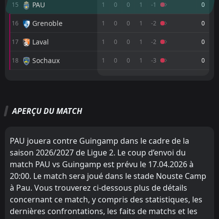
02
May
PAU
15
1
0
0
1
-1
0
FT
3
RED Star FC 93
Grenoble
16
1
0
0
1
-2
0
18:00
L
2
Guingamp
24
Apr
Laval
17
1
0
0
1
-2
0
FT
2
PAU
18:00
L
Sochaux
18
1
0
0
1
-3
0
1
Guingamp
17
Apr
M
M
W
W
D
D
L
L
P
P
FT
1
Guingamp
18:00
D
Rodez
Saint Etienne
1
3
1
1
1
1
0
0
0
0
3
3
1
Grenoble
10
Apr
APERÇU DU MATCH
Metz
Annecy
4
5
1
1
1
1
0
0
0
0
3
3
FT
1
Annecy
18:00
L
0
Guingamp
03
Dunkerque
RED Star FC 93
Apr
2
6
1
1
1
1
0
0
0
0
3
3
PAU jouera contre Guingamp dans le cadre de la
FT
0
Guingamp
Boulogne
Reims
10
12
1
1
0
0
1
1
0
0
1
1
saison 2026/2027 de Ligue 2. Le coup d’envoi du
13:00
L
2
Reims
21
Mar
match PAU vs Guingamp est prévu le 17.04.2026 à
Montpellier
Dijon
8
7
1
1
0
0
1
1
0
0
1
1
20:00. Le match sera joué dans le stade Nouste Camp
Clermont Foot
Nancy
11
9
1
1
0
0
1
1
0
0
1
1
à Pau. Vous trouverez ci-dessous plus de détails
concernant ce match, y compris des statistiques, les
Guingamp
Laval
13
17
0
1
0
0
0
0
0
1
0
0
dernières confrontations, les faits de matchs et les