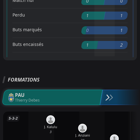
Match nul
0
0
Perdu
1
1
Buts marqués
0
1
Buts encaissés
1
2
FORMATIONS
PAU
Thierry Debes
5-3-2
J. Kalulu
3
J. Anziani