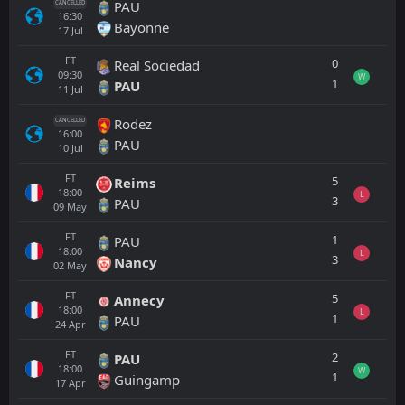
PAU
CANCELLED
16:30
Bayonne
17
Jul
FT
0
Real Sociedad
09:30
W
1
PAU
11
Jul
Rodez
CANCELLED
16:00
PAU
10
Jul
FT
5
Reims
18:00
L
3
PAU
09
May
FT
1
PAU
18:00
L
3
Nancy
02
May
FT
5
Annecy
18:00
L
1
PAU
24
Apr
FT
2
PAU
18:00
W
1
Guingamp
17
Apr