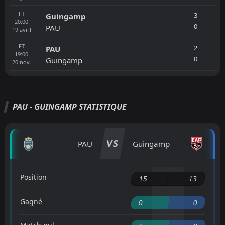
FT
3
Guingamp
20:00
0
PAU
19
avril
FT
2
PAU
19:00
0
Guingamp
20
nov.
PAU - GUINGAMP STATISTIQUE
VS
PAU
Guingamp
Position
15
13
Gagné
0
0