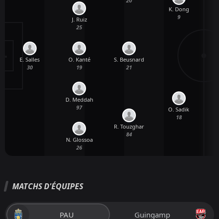
20
K. Dong
9
J. Ruiz
25
E. Salles
O. Kanté
S. Beusnard
30
19
21
D. Meddah
97
O. Sadik
L
18
R. Touzghar
84
N. Glossoa
26
MATCHS D'ÉQUIPES
PAU
Guingamp