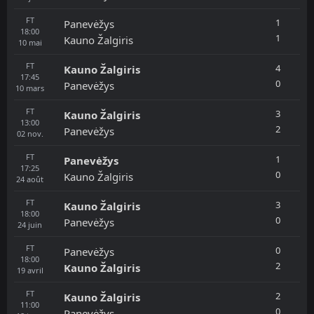
FT
1
Panevėžys
18:00
1
Kauno Žalgiris
10
mai
FT
4
Kauno Žalgiris
17:45
0
Panevėžys
10
mars
FT
3
Kauno Žalgiris
13:00
2
Panevėžys
02
nov.
FT
1
Panevėžys
17:25
0
Kauno Žalgiris
24
août
FT
3
Kauno Žalgiris
18:00
0
Panevėžys
24
juin
FT
0
Panevėžys
18:00
2
Kauno Žalgiris
19
avril
FT
2
Kauno Žalgiris
11:00
0
Panevėžys