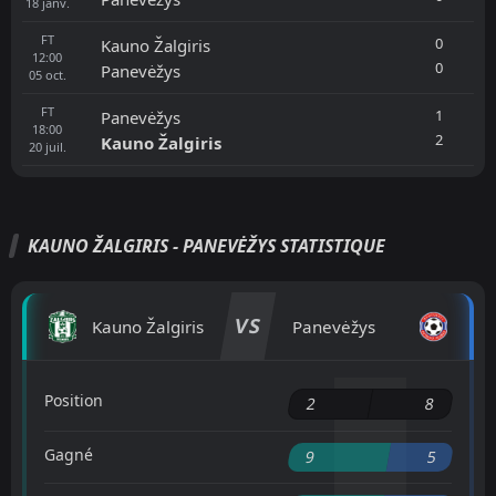
18
janv.
FT
0
Kauno Žalgiris
12:00
0
Panevėžys
05
oct.
FT
1
Panevėžys
18:00
2
Kauno Žalgiris
20
juil.
KAUNO ŽALGIRIS - PANEVĖŽYS STATISTIQUE
VS
Kauno Žalgiris
Panevėžys
Position
2
8
Gagné
9
5