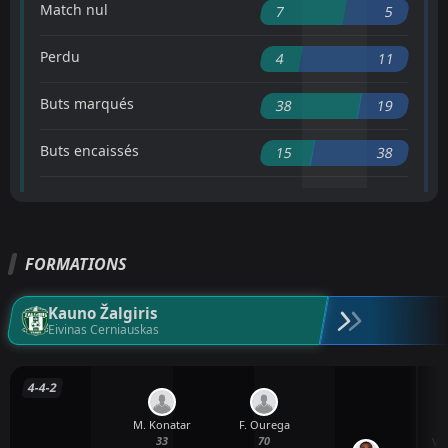
Match nul
7
5
Perdu
4
11
Buts marqués
38
19
Buts encaissés
15
38
FORMATIONS
Kauno Žalgiris
Eivinas Cerniauskas
4-4-2
M. Konatar
F. Ourega
33
70
V.