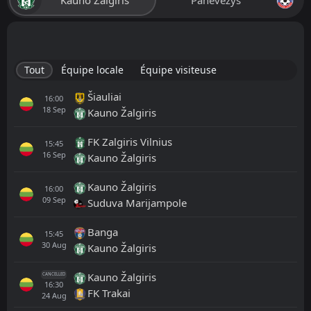
Kauno Žalgiris
Panevėžys
Tout
Équipe locale
Équipe visiteuse
Šiauliai
16:00
18
Sep
Kauno Žalgiris
FK Zalgiris Vilnius
15:45
16
Sep
Kauno Žalgiris
Kauno Žalgiris
16:00
09
Sep
Suduva Marijampole
Banga
15:45
30
Aug
Kauno Žalgiris
Kauno Žalgiris
CANCELLED
16:30
FK Trakai
24
Aug