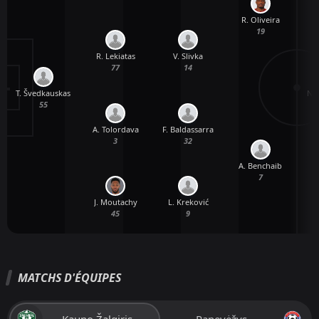
R. Oliveira
19
R. Lekiatas
V. Slivka
77
14
T. Švedkauskas
N. 
55
A. Tolordava
F. Baldassarra
3
32
A. Benchaib
7
K
J. Moutachy
L. Kreković
45
9
MATCHS D'ÉQUIPES