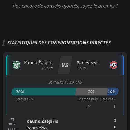
Pas encore de conseils ajoutés, soyez le premier !
STATISTIQUES DES CONFRONTATIONS DIRECTES
Kauno Žalgiris
Panevėžys
VS
20 buts
5 buts
DERNIERS 10 MATCHS
70%
20%
10%
Victoires - 7
Matchs nuls
Victoires -
- 2
1
FT
3
Kauno Žalgiris
18:00
0
Panevėžys
11
juil.