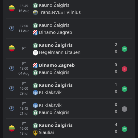
Kauno Žalgiris
15:45
16
Aug
TransINVEST Vilnius
Kauno Žalgiris
17:00
11
Aug
Dinamo Zagreb
2
Kauno Žalgiris
FT
W
0
Hegelmann Litauen
FT
5
Dinamo Zagreb
18:00
L
0
Kauno Žalgiris
04
Aug
FT
1
Kauno Žalgiris
16:00
W
0
KI Klaksvik
29
Jul
FT
0
KI Klaksvik
18:45
D
0
Kauno Žalgiris
21
Jul
FT
4
Kauno Žalgiris
16:00
W
0
Šiauliai
18
Jul