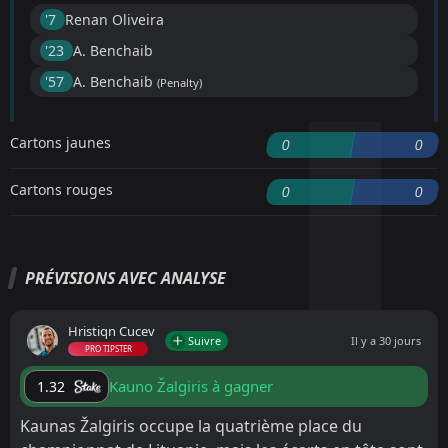
'7 ︎
Renan Oliveira
'23 ︎
A. Benchaib
'57 ︎
A. Benchaib
(Penalty)
Cartons jaunes
0
0
Cartons rouges
0
0
PRÉVISIONS AVEC ANALYSE
Hristiqn Cucev
Suivre
Il y a 30 jours
PRO TIPSTER
Kauno Žalgiris à gagner
1.32
Kaunas Žalgiris occupe la quatrième place du