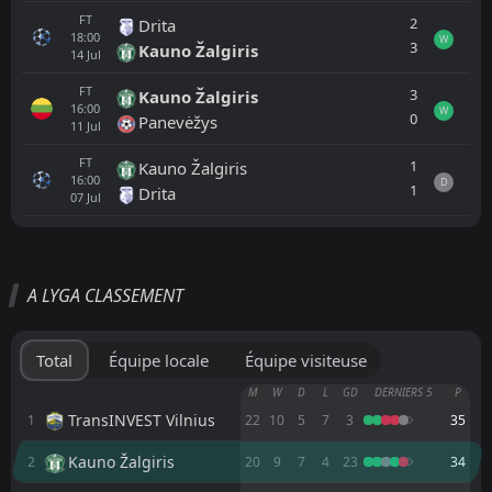
FT
2
Drita
18:00
W
3
Kauno Žalgiris
14
Jul
FT
3
Kauno Žalgiris
16:00
W
0
Panevėžys
11
Jul
FT
1
Kauno Žalgiris
16:00
D
1
Drita
07
Jul
Tout
Équipe locale
Équipe visiteuse
A LYGA CLASSEMENT
Banga
16:00
03
Sep
Panevėžys
Total
Équipe locale
Équipe visiteuse
Panevėžys
M
W
D
L
GD
DERNIERS 5
P
16:00
30
Aug
FK Zalgiris Vilnius
TransINVEST Vilnius
1
22
10
5
7
3
35
Kauno Žalgiris
2
20
9
7
4
23
34
Suduva Marijampole
15:45
23
Aug
Panevėžys