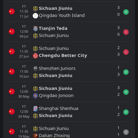
FT
3
Sichuan Jiuniu
11:35
W
0
Qingdao Youth Island
11
Jul
FT
3
Tianjin Teda
12:00
L
0
Sichuan Jiuniu
04
Jul
FT
2
Sichuan Jiuniu
11:35
L
3
Chengdu Better City
27
Jun
FT
1
Shenzhen Juniors
11:00
W
3
Sichuan Jiuniu
19
Jun
FT
3
Sichuan Jiuniu
12:00
W
2
Qingdao Jonoon
30
May
FT
1
Shanghai Shenhua
12:00
W
2
Sichuan Jiuniu
24
May
FT
1
Sichuan Jiuniu
11:35
D
1
Dalian Zhixing
19
May