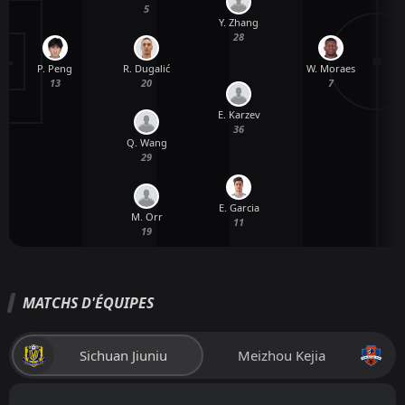
5
Y. Zhang
28
P. Peng
R. Dugalić
W. Moraes
E
13
20
7
E. Karzev
36
Q. Wang
29
E. Garcia
M. Orr
11
19
MATCHS D'ÉQUIPES
Sichuan Jiuniu
Meizhou Kejia