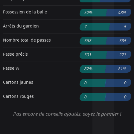
Possession de la balle
52%
48%
Arrêts du gardien
7
5
Nombre total de passes
368
335
Passe précis
301
273
Passe %
82%
81%
Cartons jaunes
0
0
Cartons rouges
0
0
Pas encore de conseils ajoutés, soyez le premier !