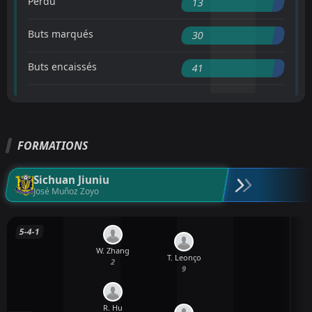
Perdu
13
Buts marqués
30
Buts encaissés
41
FORMATIONS
Sichuan Jiuniu
José Muñoz Zoyo
5-4-1
W. Zhang
T. Leonço
2
9
R. Hu