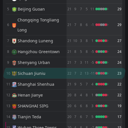
4
Yunnan Yukun
24
Oct
Beijing Guoan
5
21
9
7
5
11
29
FT
3
Chengdu Better City
11:35
L
Chongqing Tongliang
1
Meizhou Kejia
17
Oct
6
21
7
8
6
-1
29
Long
FT
1
Meizhou Kejia
11:00
W
0
Qingdao Jonoon
Shandong Luneng
7
21
10
3
8
1
27
04
Oct
FT
Hangzhou Greentown
6
Shanghai Shenhua
8
21
8
5
8
-5
24
10:00
L
1
Meizhou Kejia
26
Sep
Shenyang Urban
9
21
7
3
11
-5
24
FT
1
Meizhou Kejia
Sichuan Jiuniu
10
22
7
2
13
-11
23
11:35
L
2
Qingdao Youth Island
20
Sep
Shanghai Shenhua
11
21
9
5
7
4
22
FT
2
Sichuan Jiuniu
11:35
L
Henan Jianye
0
12
20
8
4
8
1
22
Meizhou Kejia
31
Aug
SHANGHAI SIPG
13
20
6
6
8
3
19
FT
2
Meizhou Kejia
11:00
D
2
Hangzhou Greentown
24
Aug
Tianjin Teda
14
20
7
6
7
5
17
FT
1
Changchun Yatai
Wuhan Three Towns
15
20
4
8
8
-7
15