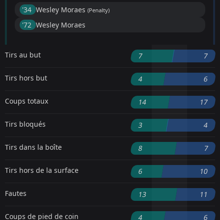
'34 ︎
Wesley Moraes
(Penalty)
'72 ︎
Wesley Moraes
Tirs au but
7
7
Tirs hors but
4
6
Coups totaux
14
17
Tirs bloqués
3
4
Tirs dans la boîte
8
7
Tirs hors de la surface
6
10
Fautes
13
11
Coups de pied de coin
4
6