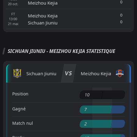
0
Meizhou Kejia
20
oct.
FT
0
Meizhou Kejia
13:00
0
Sichuan Jiuniu
21
mai
SICHUAN JIUNIU - MEIZHOU KEJIA STATISTIQUE
VS
Sichuan Jiuniu
Meizhou Kejia
Position
10
Gagné
7
Match nul
2