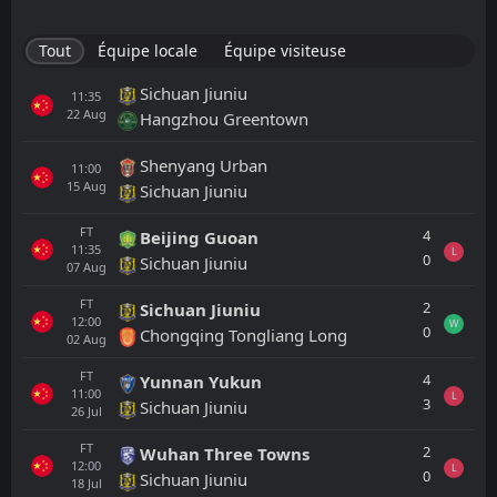
Tout
Équipe locale
Équipe visiteuse
Sichuan Jiuniu
11:35
22
Aug
Hangzhou Greentown
Shenyang Urban
11:00
15
Aug
Sichuan Jiuniu
FT
4
Beijing Guoan
11:35
L
0
Sichuan Jiuniu
07
Aug
FT
2
Sichuan Jiuniu
12:00
W
0
Chongqing Tongliang Long
02
Aug
FT
4
Yunnan Yukun
11:00
L
3
Sichuan Jiuniu
26
Jul
FT
2
Wuhan Three Towns
12:00
L
0
Sichuan Jiuniu
18
Jul