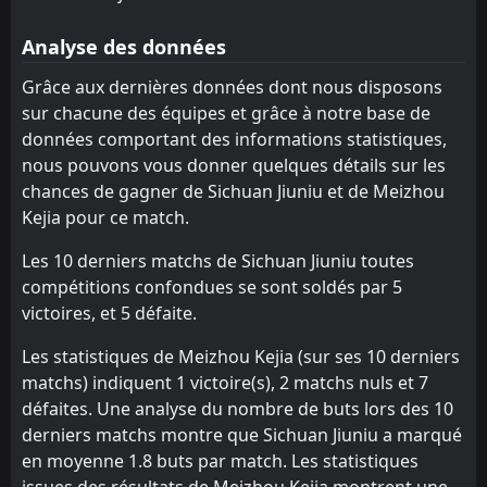
Shanghai Shenhua
SHANGHAI SIPG
11
13
10
10
5
2
2
3
3
5
17
9
Analyse des données
Qingdao Jonoon
Dalian Zhixing
16
2
11
10
5
2
2
2
4
6
17
8
Grâce aux dernières données dont nous disposons
sur chacune des équipes et grâce à notre base de
SHANGHAI SIPG
Shenyang Urban
13
9
10
10
4
1
3
3
3
6
15
6
données comportant des informations statistiques,
Henan Jianye
Wuhan Three Towns
12
15
10
11
4
0
2
6
4
5
14
6
nous pouvons vous donner quelques détails sur les
chances de gagner de Sichuan Jiuniu et de Meizhou
Wuhan Three Towns
Sichuan Jiuniu
10
15
11
9
4
1
2
1
3
9
14
4
Kejia pour ce match.
Tianjin Teda
Qingdao Jonoon
14
16
10
11
3
1
3
1
4
9
12
4
Les 10 derniers matchs de Sichuan Jiuniu toutes
compétitions confondues se sont soldés par 5
victoires, et 5 défaite.
Les statistiques de Meizhou Kejia (sur ses 10 derniers
matchs) indiquent 1 victoire(s), 2 matchs nuls et 7
défaites. Une analyse du nombre de buts lors des 10
derniers matchs montre que Sichuan Jiuniu a marqué
en moyenne 1.8 buts par match. Les statistiques
issues des résultats de Meizhou Kejia montrent une