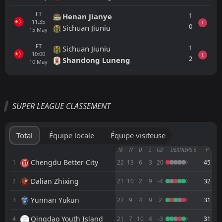
FT
1
Henan Jianye
11:35
L
0
Sichuan Jiuniu
15
May
FT
1
Sichuan Jiuniu
10:00
L
2
Shandong Luneng
10
May
Tout
Équipe locale
Équipe visiteuse
SUPER LEAGUE CLASSEMENT
FT
2
Rizhao Yuqi
07:30
L
1
Meizhou Kejia
16
May
Total
Équipe locale
Équipe visiteuse
FT
5
Beijing Guoan
M
W
D
L
GD
DERNIERS 5
P
07:30
L
1
Meizhou Kejia
Chengdu Better City
1
22
13
6
3
20
45
22
Nov
Dalian Zhixing
2
FT
21
10
2
9
-4
32
2
Meizhou Kejia
11:35
D
2
Dalian Zhixing
01
Nov
Yunnan Yukun
3
22
9
4
9
2
31
FT
1
Meizhou Kejia
Qingdao Youth Island
4
21
7
10
4
-3
31
11:35
L