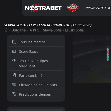
PRONOSTIC FO
SLAVIA SOFIA - LEVSKI SOFIA PRONOSTIC (15.08.2026)
Bulgaria
A PFG
Slavia Sofia - Levski Sofia
Tous les matchs
Score Exact
Les Deux Équipes
Marquent
Paris combiné
Plus/Moins de 3,5 buts
Prédictions demain