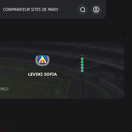
COMPARATEUR SITES DE PARIS
LEVSKI SOFIA
ERÇU