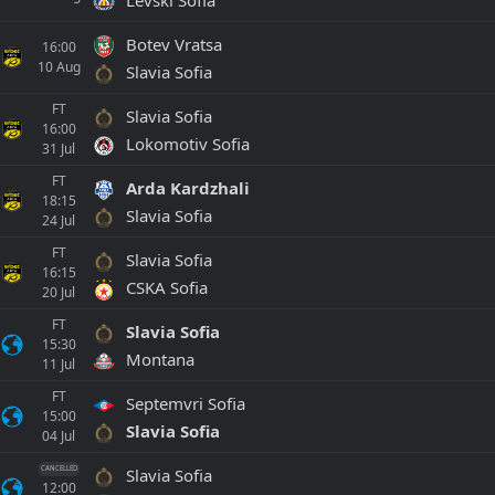
Botev Vratsa
16:00
10
Aug
Slavia Sofia
FT
Slavia Sofia
16:00
Lokomotiv Sofia
31
Jul
FT
Arda Kardzhali
18:15
Slavia Sofia
24
Jul
FT
Slavia Sofia
16:15
CSKA Sofia
20
Jul
FT
Slavia Sofia
15:30
Montana
11
Jul
FT
Septemvri Sofia
15:00
Slavia Sofia
04
Jul
Slavia Sofia
CANCELLED
12:00