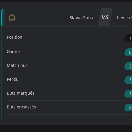
VS
Slavia Sofia
Levski 
Position
1
Gagné
0
Match nul
2
Perdu
1
Buts marqués
1
Buts encaissés
2