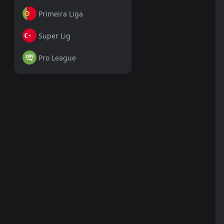
Primeira Liga
Super Lig
Pro League