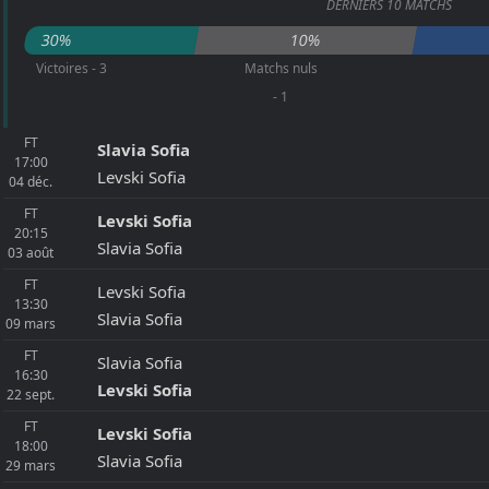
DERNIERS 10 MATCHS
30%
10%
Victoires - 3
Matchs nuls
- 1
FT
Slavia Sofia
17:00
Levski Sofia
04
déc.
FT
Levski Sofia
20:15
Slavia Sofia
03
août
FT
Levski Sofia
13:30
Slavia Sofia
09
mars
FT
Slavia Sofia
16:30
Levski Sofia
22
sept.
FT
Levski Sofia
18:00
Slavia Sofia
29
mars