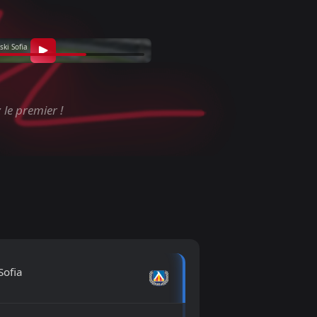
ski Sofia
 le premier !
Sofia