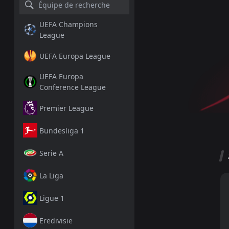
UEFA Champions
League
UEFA Europa League
UEFA Europa
Conference League
Premier League
Bundesliga 1
Serie A
La Liga
Ligue 1
Eredivisie