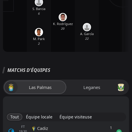
S. Barcia
6
K. Rodríguez
20
A. García
22
M. Park
2
MATCHS D'ÉQUIPES
Las Palmas
Leganes
Tout
Équipe locale
Équipe visiteuse
FT
1
Cadiz
19:30
W