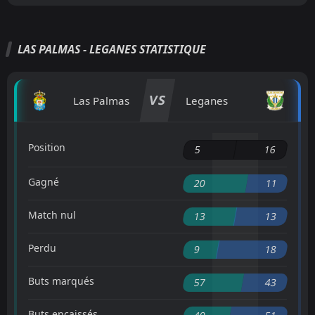
LAS PALMAS - LEGANES STATISTIQUE
VS
Las Palmas
Leganes
Position
5
16
Gagné
20
11
Match nul
13
13
Perdu
9
18
Buts marqués
57
43
Buts encaissés