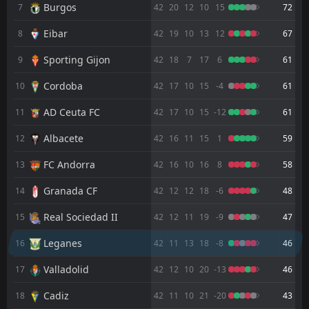
Burgos
7
42
20
12
10
15
72
FT
0
Penafiel
09:45
W
2
Leganes
Eibar
24
Jul
8
42
19
10
13
12
67
FT
0
Nacional
Sporting Gijon
9
42
18
7
17
6
61
10:00
D
0
Leganes
22
Jul
Cordoba
10
42
17
10
15
-4
61
FT
0
Leganes
AD Ceuta FC
08:30
11
42
17
10
15
-12
61
D
0
Albacete
17
Jul
Albacete
12
42
16
11
15
1
59
FT
2
Levante
17:30
L
1
Leganes
FC Andorra
13
42
16
10
16
8
58
11
Jul
Granada CF
FT
14
42
12
12
18
-6
48
1
Leganes
19:00
W
0
Mirandes
31
May
Real Sociedad II
15
42
12
11
19
-9
47
FT
3
Cadiz
Leganes
16
42
11
13
18
-8
46
16:30
L
0
Leganes
24
May
Valladolid
17
42
12
10
20
-13
46
FT
0
Leganes
18:30
D
Cadiz
18
42
11
10
21
-20
43
0
Huesca
18
May