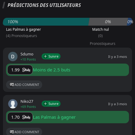
PRÉDICTIONS DES UTILISATEURS
100%
0%
0%
Las Palmas à gagner
Match nul
(4) Pronostiqueurs
(0)
Pronostiqueurs
Sdumo
Suivre
Il y a 3 mois
+10 Points
Moins de 2.5 buts
1.99
ADD COMMENT
Niko27
Suivre
Il y a 3 mois
+69 Points
Las Palmas à gagner
1.70
ADD COMMENT