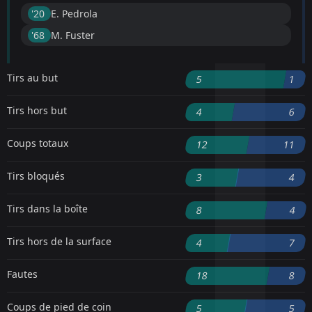
'20 ︎
E. Pedrola
'68 ︎
M. Fuster
Tirs au but
5
1
Tirs hors but
4
6
Coups totaux
12
11
Tirs bloqués
3
4
Tirs dans la boîte
8
4
Tirs hors de la surface
4
7
Fautes
18
8
Coups de pied de coin
5
5