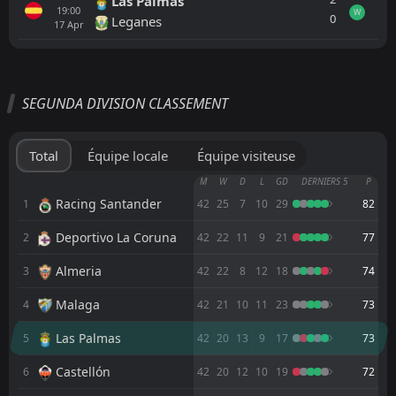
Las Palmas
19:00
W
0
Leganes
17
Apr
Tout
Équipe locale
Équipe visiteuse
SEGUNDA DIVISION CLASSEMENT
FT
0
Leganes
17:00
D
0
Tenerife
08
Aug
Total
Équipe locale
Équipe visiteuse
FT
3
Leganes
M
W
D
L
GD
DERNIERS 5
P
17:00
W
0
Mérida AD
Racing Santander
1
42
25
7
10
29
82
07
Aug
Deportivo La Coruna
2
FT
42
22
11
9
21
77
2
Leganes
17:00
W
1
Al-Rayyan SC
04
Aug
Almeria
3
42
22
8
12
18
74
FT
1
Swansea
Malaga
4
42
21
10
11
23
73
14:00
L
0
Leganes
01
Aug
Las Palmas
5
42
20
13
9
17
73
FT
4
Real Madrid
16:00
L
Castellón
6
42
20
12
10
19
72
1
Leganes
28
Jul