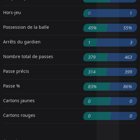
Hors-jeu
0
1
Possession de la balle
45%
55%
Arrêts du gardien
1
3
Nombre total de passes
379
463
Passe précis
314
399
Passe %
83%
86%
Cartons jaunes
0
0
Cartons rouges
0
0