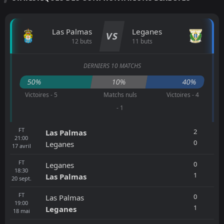
Las Palmas
Leganes
VS
12 buts
11 buts
DERNIERS 10 MATCHS
50%
10%
40%
Victoires - 5
Matchs nuls
Victoires - 4
- 1
FT
2
Las Palmas
21:00
0
Leganes
17
avril
FT
0
Leganes
18:30
1
Las Palmas
20
sept.
FT
0
Las Palmas
19:00
1
Leganes
18
mai