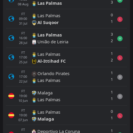
3
Las Palmas
08
Aug
FT
0
Las Palmas
09:00
L
1
Al Suqoor
31
Jul
FT
3
Las Palmas
16:00
W
2
União de Leiria
28
Jul
FT
1
Las Palmas
17:00
L
2
Al-Ittihad FC
25
Jul
FT
1
Orlando Pirates
17:00
D
1
Las Palmas
22
Jul
FT
1
Malaga
19:00
D
1
Las Palmas
10
Jun
FT
0
Las Palmas
19:00
L
1
Malaga
07
Jun
FT
1
Deportivo La Coruna