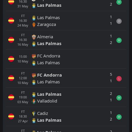
16:30
W
2
Las Palmas
31
May
FT
1
Las Palmas
16:30
D
1
Zaragoza
24
May
FT
1
Almeria
16:30
W
2
Las Palmas
16
May
FC Andorra
15:00
10
May
Las Palmas
FT
5
FC Andorra
12:00
L
1
Las Palmas
10
May
FT
2
Las Palmas
19:00
W
1
Valladolid
03
May
FT
1
Cadiz
18:30
W
2
Las Palmas
27
Apr
FT
2