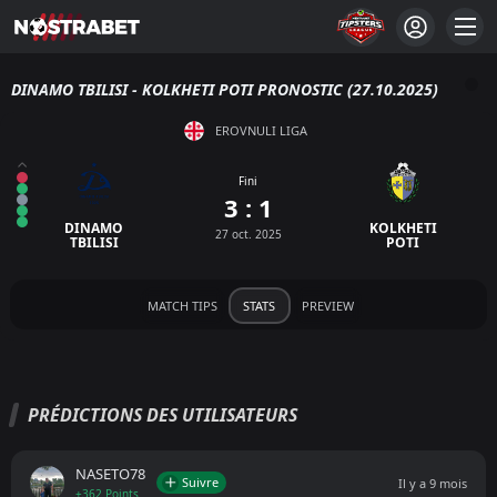
DINAMO TBILISI - KOLKHETI POTI PRONOSTIC (27.10.2025)
EROVNULI LIGA
Fini
3 : 1
DINAMO
KOLKHETI
27 oct. 2025
TBILISI
POTI
MATCH TIPS
STATS
PREVIEW
PRÉDICTIONS DES UTILISATEURS
NASETO78
Suivre
Il y a 9 mois
+362 Points