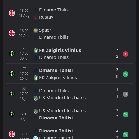
Dinamo Tbilisi
15:00
15
Aug
Rustavi
Spaeri
16:00
09
Aug
Dinamo Tbilisi
FT
7
FK Zalgiris Vilnius
17:00
L
2
Dinamo Tbilisi
30
Jul
FT
3
Dinamo Tbilisi
17:00
W
0
FK Zalgiris Vilnius
23
Jul
1
Dinamo Tbilisi
AET
17:00
D
1
US Mondorf-les-bains
16
Jul
FT
1
US Mondorf-les-bains
17:15
W
2
Dinamo Tbilisi
09
Jul
FT
2
Dinamo Tbilisi
17:00
W
1
Dinamo Batumi
23
Jun