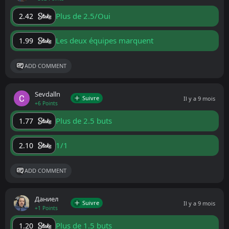
Plus de 2.5/Oui
2.42
Les deux équipes marquent
1.99
ADD COMMENT
Sevdalln
Suivre
Il y a 9 mois
+6 Points
Plus de 2.5 buts
1.77
1/1
2.10
ADD COMMENT
Даниел
Suivre
Il y a 9 mois
+1 Points
Plus de 1.5 buts
1.20