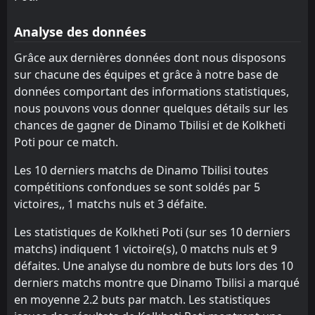
FT
0
Saburtalo
16:00
W
2
Kolkheti Poti
14
Sep
Analyse des données
FT
1
Kolkheti Poti
Grâce aux dernières données dont nous disposons
14:00
L
2
Gagra
30
Aug
sur chacune des équipes et grâce à notre base de
données comportant des informations statistiques,
nous pouvons vous donner quelques détails sur les
chances de gagner de Dinamo Tbilisi et de Kolkheti
Poti pour ce match.
Les 10 derniers matchs de Dinamo Tbilisi toutes
compétitions confondues se sont soldés par 5
victoires,, 1 matchs nuls et 3 défaite.
Les statistiques de Kolkheti Poti (sur ses 10 derniers
matchs) indiquent 1 victoire(s), 0 matchs nuls et 9
défaites. Une analyse du nombre de buts lors des 10
derniers matchs montre que Dinamo Tbilisi a marqué
en moyenne 2.2 buts par match. Les statistiques