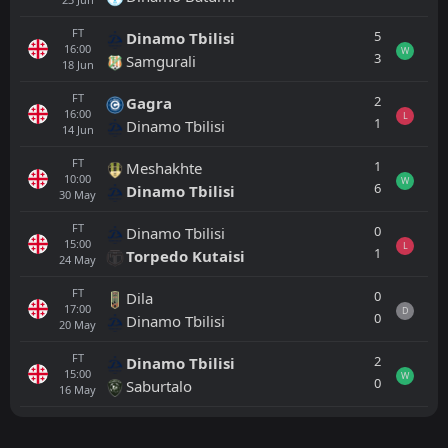
FT
5
Dinamo Tbilisi
16:00
W
3
Samgurali
18
Jun
FT
2
Gagra
16:00
L
1
Dinamo Tbilisi
14
Jun
FT
1
Meshakhte
10:00
W
6
Dinamo Tbilisi
30
May
FT
0
Dinamo Tbilisi
15:00
L
1
Torpedo Kutaisi
24
May
FT
0
Dila
17:00
D
0
Dinamo Tbilisi
20
May
FT
2
Dinamo Tbilisi
15:00
W
0
Saburtalo
16
May