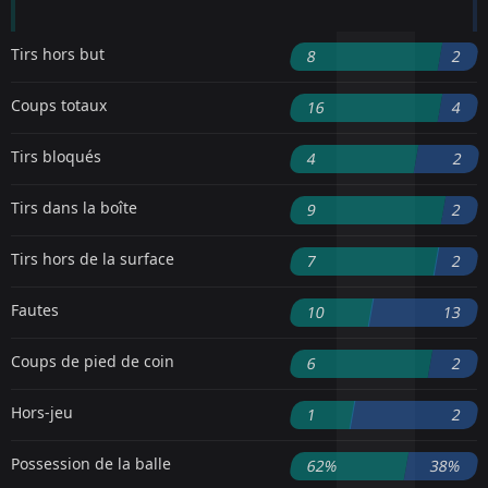
Tirs hors but
8
2
Coups totaux
16
4
Tirs bloqués
4
2
Tirs dans la boîte
9
2
Tirs hors de la surface
7
2
Fautes
10
13
Coups de pied de coin
6
2
Hors-jeu
1
2
Possession de la balle
62%
38%