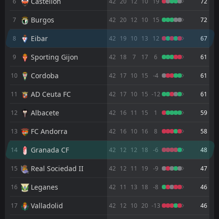
Castellón
6
42
20
12
10
19
72
1
Eibar
18
Jul
Burgos
7
42
20
12
10
15
72
FT
2
Castellón
16:30
L
1
Eibar
31
Eibar
May
8
42
19
10
13
12
67
FT
2
Eibar
Sporting Gijon
9
42
18
7
17
6
61
16:30
W
0
Cordoba
24
May
Cordoba
10
42
17
10
15
-4
61
FT
2
Cultural Leonesa
AD Ceuta FC
14:15
11
42
17
10
15
-12
61
L
1
Eibar
16
May
Albacete
12
42
16
11
15
1
59
FT
0
Mirandes
16:30
W
1
Eibar
FC Andorra
13
42
16
10
16
8
58
10
May
Granada CF
FT
14
42
12
12
18
-6
48
2
Eibar
19:00
L
4
Malaga
02
May
Real Sociedad II
15
42
12
11
19
-9
47
FT
0
Albacete
Leganes
16
42
11
13
18
-8
46
18:30
W
3
Eibar
24
Apr
Valladolid
17
42
12
10
20
-13
46
FT
2
Eibar