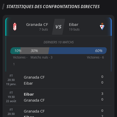
STATISTIQUES DES CONFRONTATIONS DIRECTES
Granada CF
Eibar
VS
7 buts
19 buts
DERNIERS 10 MATCHS
10%
30%
60%
Victoires -
Matchs nuls - 3
Victoires - 6
1
FT
0
Granada CF
20:30
0
Eibar
19
janv.
FT
3
Eibar
19:30
0
Granada CF
22
août
FT
0
Granada CF
20:30
2
Eibar