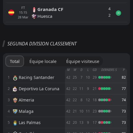
FT
4
Granada CF
15:15
W
2
Huesca
28
Mar
Tout
Équipe locale
Équipe visiteuse
SEGUNDA DIVISION CLASSEMENT
1
Real Unión
FT
D
1
Eibar
Total
Équipe locale
Équipe visiteuse
FT
5
Eibar
M
W
D
L
GD
DERNIERS 5
P
09:00
W
0
Arenas Getxo
Racing Santander
1
42
25
7
10
29
82
01
Aug
Deportivo La Coruna
2
FT
42
22
11
9
21
77
0
Real Sociedad II
17:00
W
1
Eibar
29
Jul
Almeria
3
42
22
8
12
18
74
FT
2
Athletic Club
Malaga
4
42
21
10
11
23
73
17:00
D
2
Eibar
25
Jul
Las Palmas
5
42
20
13
9
17
73
FT
1
Alaves
17:00
D