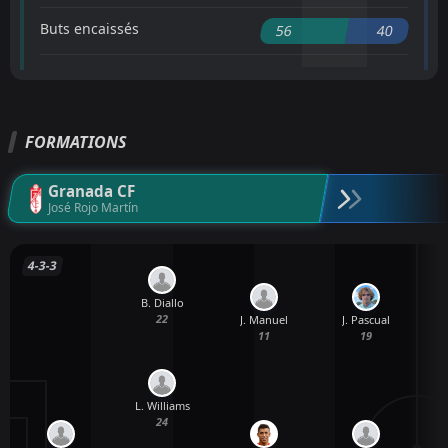
Buts encaissés
56
40
FORMATIONS
Granada CF
José Rojo Martín
4-3-3
B. Diallo
22
J. Manuel
J. Pascual
11
19
L. Williams
24