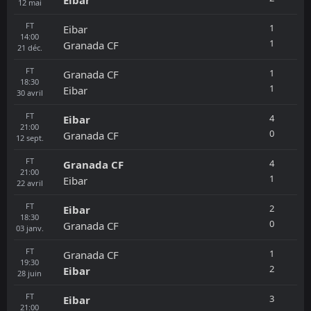
12
mai
FT
1
Eibar
14:00
1
Granada CF
21
déc.
FT
1
Granada CF
18:30
1
Eibar
30
avril
FT
4
Eibar
21:00
0
Granada CF
12
sept.
FT
4
Granada CF
21:00
1
Eibar
22
avril
FT
2
Eibar
18:30
0
Granada CF
03
janv.
FT
1
Granada CF
19:30
2
Eibar
28
juin
FT
3
Eibar
21:00