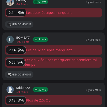
Bamzi_
Suivre
Il y a 6 mois
-20 Points
Les deux équipes marquent
2.14
ADD COMMENT
BOMBATA
Suivre
Il y a 6 mois
-300 Points
Les deux équipes marquent
2.14
Les deux équipes marquent en première mi-
6.33
temps
ADD COMMENT
Mitko820
Suivre
Il y a 6 mois
-20 Points
Plus de 2.5/Oui
3.18