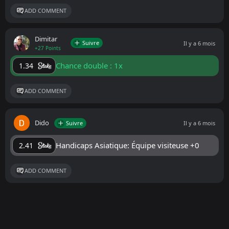
ADD COMMENT
Dimitar
Suivre
Il y a 6 mois
+27 Points
Chance double : 1x
1.34
ADD COMMENT
Dido
Suivre
Il y a 6 mois
Handicaps Asiatique: Équipe visiteuse +0
2.41
ADD COMMENT