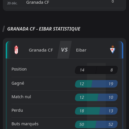
0
Granada CF
20
déc.
GRANADA CF - EIBAR STATISTIQUE
VS
Granada CF
Eibar
Position
14
8
Gagné
12
19
Match nul
12
10
Perdu
18
13
Buts marqués
50
52