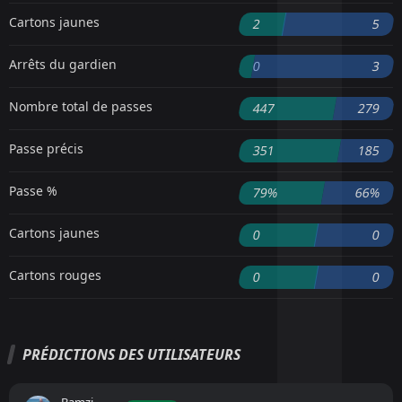
Cartons jaunes
2
5
Arrêts du gardien
0
3
Nombre total de passes
447
279
Passe précis
351
185
Passe %
79%
66%
Cartons jaunes
0
0
Cartons rouges
0
0
PRÉDICTIONS DES UTILISATEURS