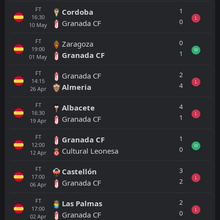
FT
1
Cordoba
16:30
L
0
Granada CF
10
May
FT
0
Zaragoza
19:00
W
1
Granada CF
01
May
FT
2
Granada CF
14:15
L
4
Almeria
26
Apr
FT
4
Albacete
16:30
L
1
Granada CF
19
Apr
FT
1
Granada CF
12:00
W
0
Cultural Leonesa
12
Apr
FT
3
Castellón
17:00
L
2
Granada CF
06
Apr
FT
2
Las Palmas
17:00
L
0
Granada CF
02
Apr