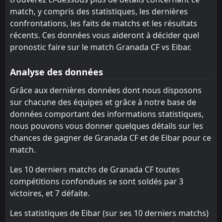
AD Ceuta FC
Castellón
11
6
21
21
12
7
4
8
5
6
40
29
match, y compris des statistiques, les dernières
Sporting Gijon
FC Andorra
confrontations, les faits de matchs et les résultats
13
9
21
21
11
8
6
4
4
9
39
28
récents. Ces données vous aideront à décider quel
Deportivo La Coruna
Albacete
12
2
21
21
11
7
5
7
5
7
38
28
pronostic faire sur le match Granada CF vs Eibar.
Burgos
Almeria
7
3
21
21
10
7
8
6
3
8
38
27
Analyse des données
Cordoba
Sporting Gijon
10
9
21
21
9
7
5
1
13
7
32
22
Grâce aux dernières données dont nous disposons
Albacete
Granada CF
12
14
21
21
9
6
4
4
11
8
31
22
sur chacune des équipes et grâce à notre base de
données comportant des informations statistiques,
FC Andorra
AD Ceuta FC
13
11
21
21
8
5
6
6
10
7
30
21
nous pouvons vous donner quelques détails sur les
Real Sociedad II
Eibar
15
8
21
21
7
5
8
6
10
6
29
21
chances de gagner de Granada CF et de Eibar pour ce
match.
Valladolid
Cadiz
17
18
21
21
8
4
5
8
8
9
29
20
Les 10 derniers matchs de Granada CF toutes
Huesca
Cultural Leonesa
20
21
21
21
7
5
7
5
11
7
28
20
compétitions confondues se sont soldés par 3
Leganes
Leganes
16
16
21
21
7
4
6
7
10
8
27
19
victoires, et 7 défaite.
Granada CF
Real Sociedad II
14
15
21
21
6
5
8
3
13
7
26
18
Les statistiques de Eibar (sur ses 10 derniers matchs)