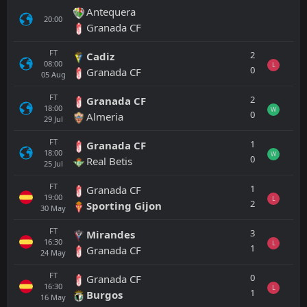
Antequera
20:00
Granada CF
FT
2
Cadiz
08:00
L
0
Granada CF
05
Aug
FT
2
Granada CF
18:00
W
0
Almeria
29
Jul
FT
1
Granada CF
18:00
W
0
Real Betis
25
Jul
FT
1
Granada CF
19:00
L
2
Sporting Gijon
30
May
FT
3
Mirandes
16:30
L
1
Granada CF
24
May
FT
0
Granada CF
16:30
L
1
Burgos
16
May