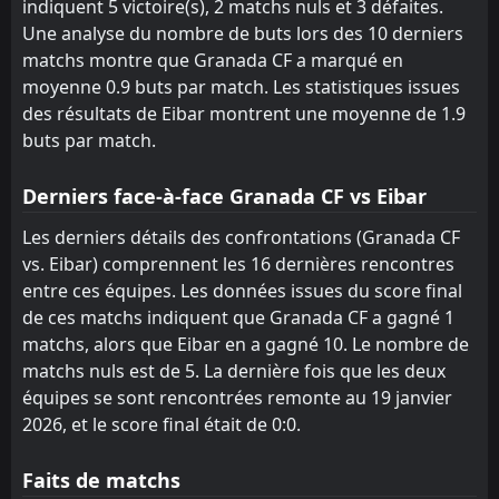
indiquent 5 victoire(s), 2 matchs nuls et 3 défaites.
Cadiz
Zaragoza
18
22
21
21
7
4
2
6
12
11
23
18
Une analyse du nombre de buts lors des 10 derniers
matchs montre que Granada CF a marqué en
Mirandes
Valladolid
17
19
21
21
6
4
5
5
10
12
23
17
moyenne 0.9 buts par match. Les statistiques issues
Zaragoza
Mirandes
22
19
21
21
4
4
6
5
11
12
18
17
des résultats de Eibar montrent une moyenne de 1.9
buts par match.
Cultural Leonesa
Huesca
21
20
21
21
4
2
5
4
12
15
17
10
Derniers face-à-face Granada CF vs Eibar
Les derniers détails des confrontations (Granada CF
vs. Eibar) comprennent les 16 dernières rencontres
entre ces équipes. Les données issues du score final
de ces matchs indiquent que Granada CF a gagné 1
matchs, alors que Eibar en a gagné 10. Le nombre de
matchs nuls est de 5. La dernière fois que les deux
équipes se sont rencontrées remonte au 19 janvier
2026, et le score final était de 0:0.
Faits de matchs