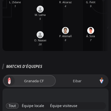
L. Zidane
R. Alcaraz
G. Petit
1
4
9
M. Lama
5
A.
P. Alemañ
Á. Sola
8
7
O. Naasei
28
MATCHS D'ÉQUIPES
Granada CF
Eibar
Tout
Équipe locale
Équipe visiteuse