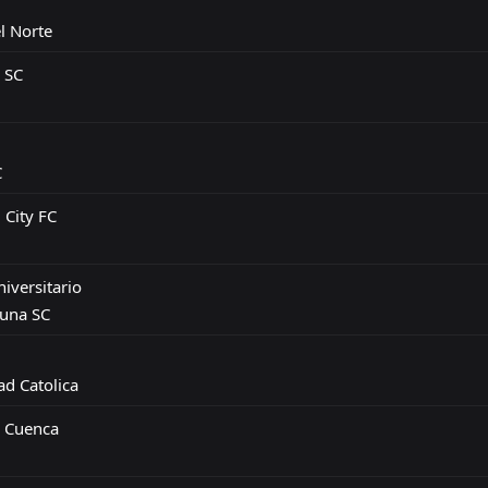
l Norte
 SC
ona SC
 Quito
del Norte
C
ivo Cuenca
 City FC
d
iversitario
 Runa SC
una SC
il City FC
 SC
ad Catolica
 Universitario
 Cuenca