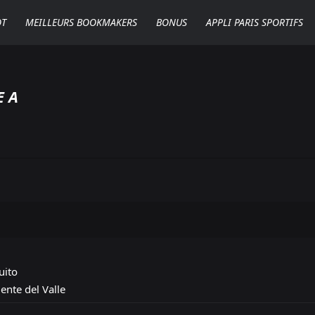
OT
MEILLEURS BOOKMAKERS
BONUS
APPLI PARIS SPORTIFS
E A
ENT
ale
Équipe visiteuse
diente del Valle
uito
ente del Valle
idad Catolica