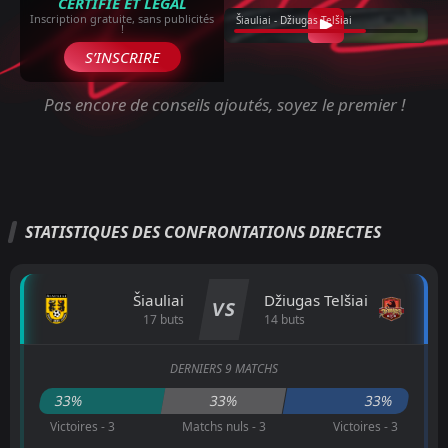
CERTIFIÉ ET LÉGAL
Inscription gratuite, sans publicités
Šiauliai - Džiugas Telšiai
!
S’INSCRIRE
Pas encore de conseils ajoutés, soyez le premier !
STATISTIQUES DES CONFRONTATIONS DIRECTES
Šiauliai
Džiugas Telšiai
VS
17 buts
14 buts
DERNIERS 9 MATCHS
33%
33%
33%
Victoires - 3
Matchs nuls - 3
Victoires - 3