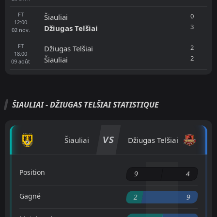
FT
0
Šiauliai
12:00
3
Džiugas Telšiai
02
nov.
FT
2
Džiugas Telšiai
18:00
2
Šiauliai
09
août
ŠIAULIAI - DŽIUGAS TELŠIAI STATISTIQUE
VS
Šiauliai
Džiugas Telšiai
Position
9
4
Gagné
2
9