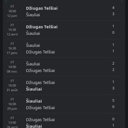
FT
4
Džiugas Telšiai
18:00
3
Šiauliai
12
juin
FT
1
Džiugas Telšiai
15:30
0
Šiauliai
12
avril
FT
1
Šiauliai
16:30
1
Džiugas Telšiai
17
janv.
FT
2
Šiauliai
14:00
2
Džiugas Telšiai
08
nov.
FT
1
Džiugas Telšiai
16:00
3
Šiauliai
31
août
FT
5
Šiauliai
16:00
0
Džiugas Telšiai
29
juin
FT
0
Džiugas Telšiai
13:00
1
Šiauliai
26
avril