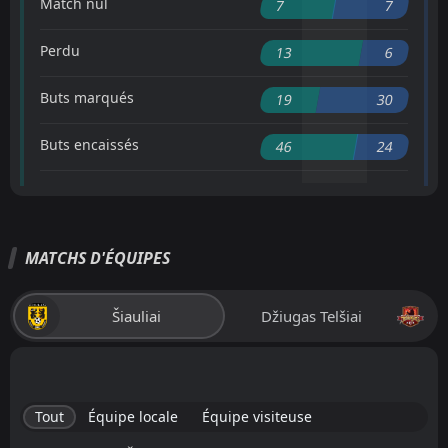
Match nul
7
7
Perdu
13
6
Buts marqués
19
30
Buts encaissés
46
24
MATCHS D'ÉQUIPES
Šiauliai
Džiugas Telšiai
Tout
Équipe locale
Équipe visiteuse