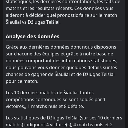
1
statistiques, les dernières confrontations, les faits de
Džiugas Telšiai
17
Jun
Hegelmann Litauen
Panevėžys
matchs et les résultats récents. Ces données vous
7
8
12
10
2
2
7
0
3
8
13
6
FT
4
Džiugas Telšiai
aideront à décider quel pronostic faire sur le match
16:00
W
Šiauliai
Šiauliai
9
9
10
12
2
0
1
6
7
6
7
6
3
Šiauliai
Šiauliai vs Džiugas Telšiai.
12
Jun
FK Trakai
FK Trakai
10
10
0
0
0
0
0
0
0
0
0
0
FT
4
Džiugas Telšiai
Analyse des données
11:15
W
0
Panevėžys
30
May
Grâce aux dernières données dont nous disposons
FT
3
Džiugas Telšiai
sur chacune des équipes et grâce à notre base de
15:00
W
2
TransINVEST Vilnius
24
May
données comportant des informations statistiques,
nous pouvons vous donner quelques détails sur les
chances de gagner de Šiauliai et de Džiugas Telšiai
pour ce match.
Les 10 derniers matchs de Šiauliai toutes
compétitions confondues se sont soldés par 1
victoires,, 1 matchs nuls et 8 défaite.
Les statistiques de Džiugas Telšiai (sur ses 10 derniers
matchs) indiquent 4 victoire(s), 4 matchs nuls et 2