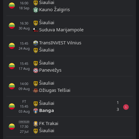
Šiauliai
16:00
18
Sep
Kauno Žalgiris
Šiauliai
16:30
30
Aug
Suduva Marijampole
TransINVEST Vilnius
15:45
24
Aug
Šiauliai
Šiauliai
15:45
17
Aug
Panevėžys
Šiauliai
14:00
09
Aug
Džiugas Telšiai
FT
1
Šiauliai
15:45
L
3
Banga
03
Aug
FK Trakai
CANCELLED
17:30
Šiauliai
27
Jul