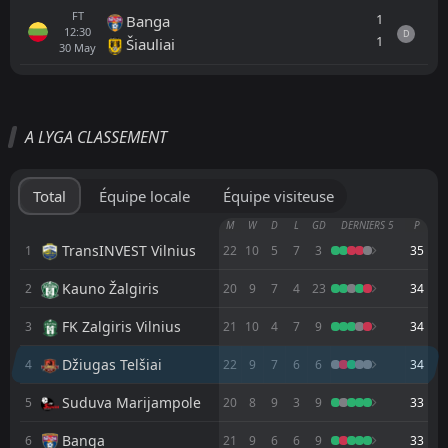
FT
1
Banga
12:30
D
1
Šiauliai
30
May
Tout
Équipe locale
Équipe visiteuse
A LYGA CLASSEMENT
Džiugas Telšiai
15:45
31
Aug
Hegelmann Litauen
Total
Équipe locale
Équipe visiteuse
FK Zalgiris Vilnius
M
W
D
L
GD
DERNIERS 5
P
16:30
23
Aug
Džiugas Telšiai
TransINVEST Vilnius
1
22
10
5
7
3
35
Kauno Žalgiris
2
20
9
7
4
23
34
Džiugas Telšiai
16:15
17
Aug
Suduva Marijampole
FK Zalgiris Vilnius
3
21
10
4
7
9
34
Šiauliai
14:00
Džiugas Telšiai
4
22
9
7
6
6
34
09
Aug
Džiugas Telšiai
Suduva Marijampole
5
20
8
9
3
9
33
FT
1
Panevėžys
16:30
D
Banga
6
21
9
6
6
9
33
1
Džiugas Telšiai