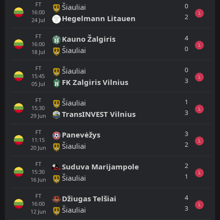
FT
0
Šiauliai
16:00
L
2
Hegelmann Litauen
24
Jul
FT
4
Kauno Žalgiris
16:00
L
0
Šiauliai
18
Jul
FT
0
Šiauliai
15:45
L
3
FK Zalgiris Vilnius
05
Jul
FT
1
Šiauliai
15:30
L
3
TransINVEST Vilnius
29
Jun
FT
3
Panevėžys
11:15
L
2
Šiauliai
20
Jun
FT
2
Suduva Marijampole
15:30
L
1
Šiauliai
16
Jun
FT
4
Džiugas Telšiai
16:00
L
3
Šiauliai
12
Jun