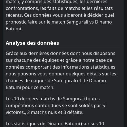
1
match, y compris des statistiques, les dernières
Samgurali
10
May
Spaeri
Spaeri
confrontations, les faits de matchs et les résultats
8
8
10
9
3
2
3
4
3
4
12
10
FT
1
Gagra
récents. Ces données vous aideront à décider quel
17:00
W
Gagra
Samgurali
7
9
10
10
2
2
4
2
4
6
10
8
2
Dinamo Batumi
pronostic faire sur le match Samgurali vs Dinamo
06
May
Batumi.
Meshakhte
Meshakhte
10
10
10
9
0
1
5
3
4
6
5
6
FT
2
Dinamo Batumi
15:00
D
2
Dinamo Tbilisi
02
May
Analyse des données
FT
0
Dinamo Batumi
Grâce aux dernières données dont nous disposons
17:00
L
3
Torpedo Kutaisi
27
Apr
sur chacune des équipes et grâce à notre base de
données comportant des informations statistiques,
nous pouvons vous donner quelques détails sur les
chances de gagner de Samgurali et de Dinamo
Batumi pour ce match.
Les 10 derniers matchs de Samgurali toutes
compétitions confondues se sont soldés par 5
victoires,, 2 matchs nuls et 3 défaite.
Les statistiques de Dinamo Batumi (sur ses 10