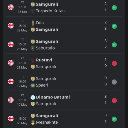
FT
2
Samgurali
17:00
W
1
Torpedo Kutaisi
13
Jun
FT
2
Dila
15:00
W
3
Samgurali
29
May
FT
3
Samgurali
15:00
W
2
Saburtalo
25
May
FT
1
Rustavi
17:00
L
0
Samgurali
21
May
FT
0
Samgurali
16:00
D
0
Spaeri
17
May
FT
3
Dinamo Batumi
17:00
L
1
Samgurali
10
May
FT
3
Samgurali
15:00
W
1
Meshakhte
06
May