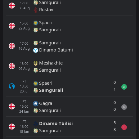
Samgurali
17:00
30
Aug
Rustavi
Spaeri
15:00
22
Aug
Samgurali
Samgurali
17:00
16
Aug
Dinamo Batumi
Meshakhte
13:00
09
Aug
Samgurali
FT
0
Spaeri
13:30
W
1
Samgurali
20
Jul
FT
0
Gagra
16:00
D
0
Samgurali
24
Jun
FT
5
Dinamo Tbilisi
16:00
L
3
Samgurali
18
Jun