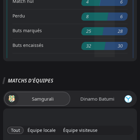
Match nul
4
6
Perdu
8
6
Buts marqués
25
28
Buts encaissés
32
30
MATCHS D'ÉQUIPES
Samgurali
Dinamo Batumi
Tout
Équipe locale
Équipe visiteuse