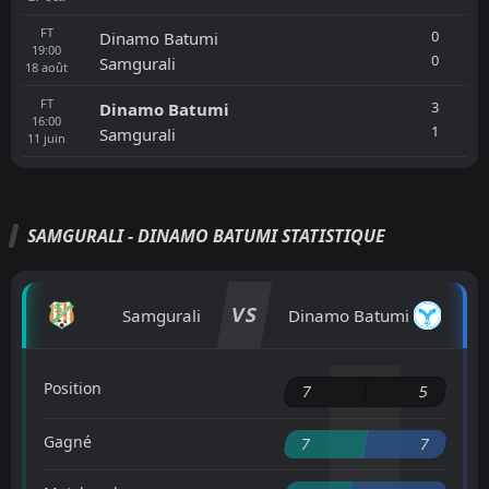
FT
0
Dinamo Batumi
19:00
0
Samgurali
18
août
FT
3
Dinamo Batumi
16:00
1
Samgurali
11
juin
SAMGURALI - DINAMO BATUMI STATISTIQUE
VS
Samgurali
Dinamo Batumi
Position
7
5
Gagné
7
7