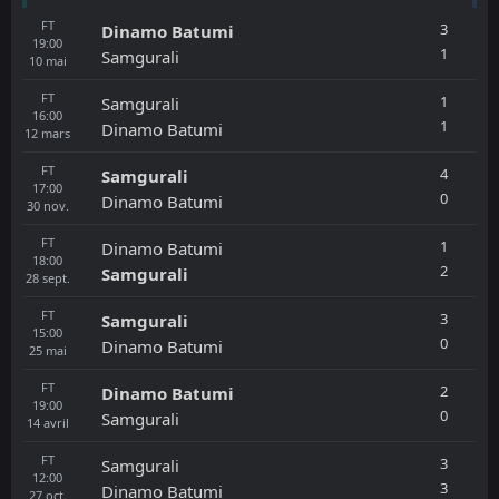
FT
3
Dinamo Batumi
19:00
1
Samgurali
10
mai
FT
1
Samgurali
16:00
1
Dinamo Batumi
12
mars
FT
4
Samgurali
17:00
0
Dinamo Batumi
30
nov.
FT
1
Dinamo Batumi
18:00
2
Samgurali
28
sept.
FT
3
Samgurali
15:00
0
Dinamo Batumi
25
mai
FT
2
Dinamo Batumi
19:00
0
Samgurali
14
avril
FT
3
Samgurali
12:00
3
Dinamo Batumi
27
oct.