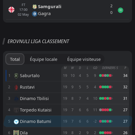
FT
2
Samgurali
17:00
W
0
Gagra
02
May
Tout
Équipe locale
Équipe visiteuse
EROVNULI LIGA CLASSEMENT
Dinamo Batumi
17:00
30
Aug
Spaeri
Total
Équipe locale
Équipe visiteuse
Meshakhte
M
W
D
L
GD
DERNIERS 5
P
13:00
21
Aug
Dinamo Batumi
Saburtalo
1
19
10
4
5
9
34
Rustavi
2
19
9
5
5
4
32
Samgurali
17:00
16
Aug
Dinamo Batumi
Dinamo Tbilisi
3
19
8
7
4
10
31
Dinamo Batumi
17:00
Torpedo Kutaisi
4
19
7
6
6
11
27
08
Aug
Gagra
Dinamo Batumi
5
19
7
6
6
-2
27
FT
2
Dinamo Tbilisi
17:00
L
Dila
6
19
8
2
9
2
26
1
Dinamo Batumi