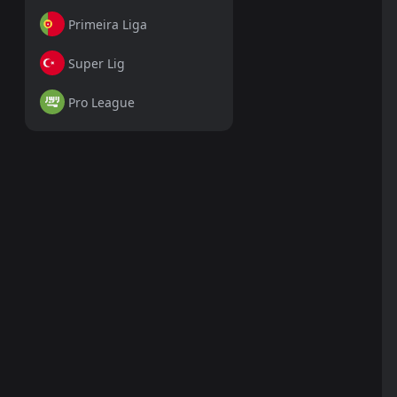
Primeira Liga
Super Lig
Pro League