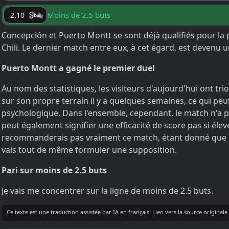
Moins de 2.5 buts
2.10
Concepción et Puerto Montt se sont déjà qualifiés pour la
Chili. Le dernier match entre eux, à cet égard, est devenu 
Puerto Montt a gagné le premier duel
Au nom des statistiques, les visiteurs d'aujourd'hui ont tr
sur son propre terrain il y a quelques semaines, ce qui pe
psychologique. Dans l'ensemble, cependant, le match n'a pa
peut également signifier une efficacité de score pas si élev
recommanderais pas vraiment ce match, étant donné que les
vais tout de même formuler une supposition.
Pari sur moins de 2.5 buts
Je vais me concentrer sur la ligne de moins de 2.5 buts.
Ce texte est une traduction assistée par IA en français. Lien vers la source origina