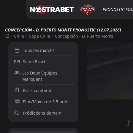
PRONOSTIC FO
CONCEPCIÓN - D. PUERTO MONTT PRONOSTIC (12.07.2026)
Chile
Copa Chile
Concepción - D. Puerto Montt
Tous les matchs
Score Exact
Les Deux Équipes
Marquent
Paris combiné
Plus/Moins de 3,5 buts
Prédictions demain