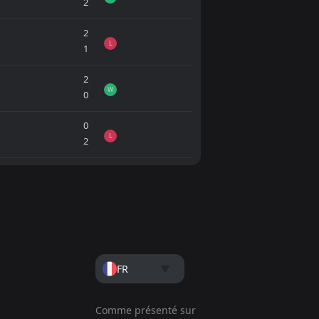
2
2
L
1
2
W
0
0
L
2
2
L
0
2
W
1
FR
2
W
0
Comme présenté sur