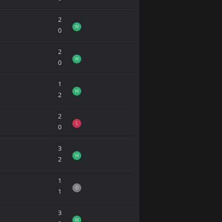
2
W
0
2
W
0
1
W
2
2
L
0
3
W
2
1
D
1
3
W