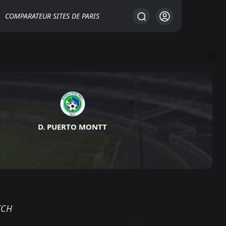
COMPARATEUR SITES DE PARIS
D. PUERTO MONTT
TCH