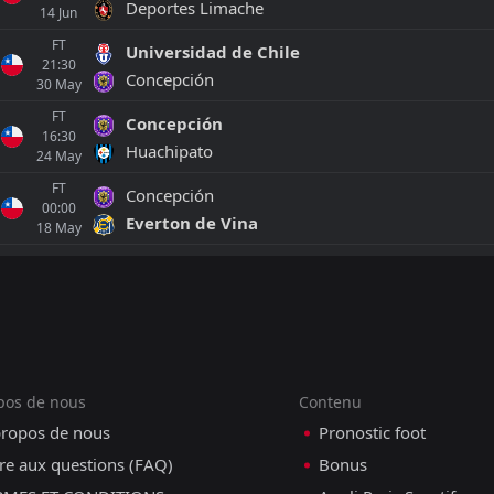
Deportes Limache
14
Jun
FT
Universidad de Chile
21:30
Concepción
30
May
FT
Concepción
16:30
Huachipato
24
May
FT
Concepción
00:00
Everton de Vina
18
May
Tout
Équipe locale
Équipe visiteuse
FT
Concepción
21:30
D. Puerto Montt
12
Jul
FT
D. Puerto Montt
19:00
Huachipato
pos de nous
Contenu
05
Jul
propos de nous
Pronostic foot
FT
D. Puerto Montt
00:00
re aux questions (FAQ)
Bonus
Concepción
29
Jun