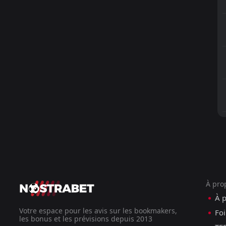
À pro
À 
Votre espace pour les avis sur les bookmakers,
Foi
les bonus et les prévisions depuis 2013