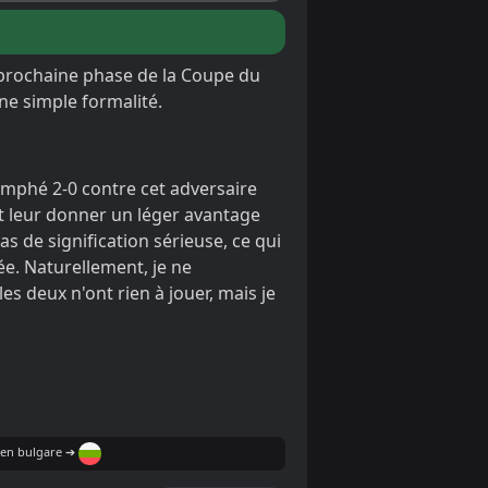
 prochaine phase de la Coupe du
une simple formalité.
iomphé 2-0 contre cet adversaire
ut leur donner un léger avantage
s de signification sérieuse, ce qui
ée. Naturellement, je ne
 deux n'ont rien à jouer, mais je
le en bulgare ➔