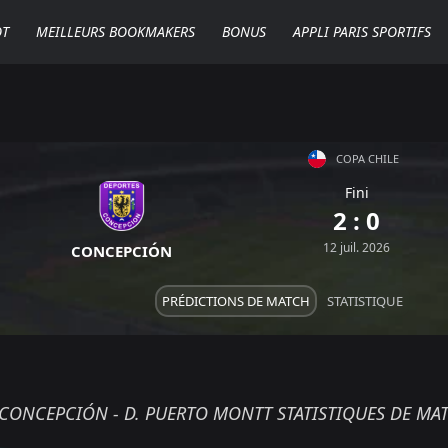
OT
MEILLEURS BOOKMAKERS
BONUS
APPLI PARIS SPORTIFS
COPA CHILE
Fini
2 : 0
12 juil. 2026
CONCEPCIÓN
PRÉDICTIONS DE MATCH
STATISTIQUE
CONCEPCIÓN - D. PUERTO MONTT STATISTIQUES DE MA