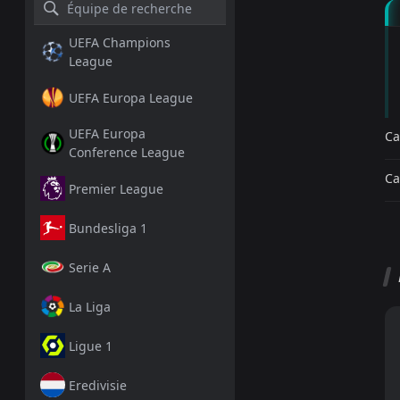
UEFA Champions
League
UEFA Europa League
UEFA Europa
Ca
Conference League
Ca
Premier League
Bundesliga 1
Serie A
La Liga
Ligue 1
Eredivisie