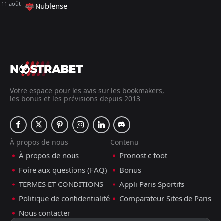
11
août
Nublense
Votre espace pour les avis sur les bookmakers,
les bonus et les prévisions depuis 2013
À propos de nous
Contenu
À propos de nous
Pronostic foot
Foire aux questions (FAQ)
Bonus
TERMES ET CONDITIONS
Appli Paris Sportifs
Politique de confidentialité
Comparateur Sites de Paris
Nous contacter