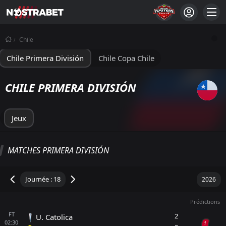
Chile
Chile Primera División
Chile Copa Chile
CHILE PRIMERA DIVISIÓN
Jeux
MATCHES PRIMERA DIVISIÓN
Prédictions
FT
2
U. Catolica
02:30
1